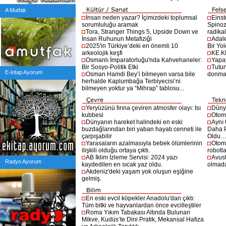
A Mutfak
İnsan neden yazar? İçimizdeki toplumsal
Einst
sorumluluğu aramak
Spinoz
Tora, Stranger Things 5, Upside Down ve
radikal 
İnsan Ruhunun Metafiziği
Adale
2025'in Türkiye’deki en önemli 10
Bir Yol
arkeolojik keşfi
KE.K
Osmanlı İmparatorluğu'nda Kahvehaneler:
Yapay
Bir Sosyo-Politik Etki
Tutu
E-kitap Ayorum
Osman Hamdi Bey’i bilmeyen varsa bile
donma
herhalde Kaplumbağa Terbiyecisi’ni
bilmeyen yoktur ya “Mihrap” tablosu...
Yeryüzünü fırına çeviren atmosfer olayı: Isı
Dünya
kubbesi
Otomo
Dünyanın hareket halindeki en eski
Aynı 
buzdağlarından biri yaban hayatı cenneti ile
Daha P
çarpışabilir
Oldu
Yarasaların azalmasıyla bebek ölümlerinin
Otomo
ilişkili olduğu ortaya çıktı.
robotl
AB İklim İzleme Servisi: 2024 yazı
Avust
Radyo Ayorum
kaydedilen en sıcak yaz oldu.
olmad
Akdeniz'deki yaşam yok oluşun eşiğine
gelmiş.
En eski evcil köpekler Anadolu'dan çıktı:
Tüm bitki ve hayvanlardan önce evcilleştiler
Roma Yıkım Tabakası Altında Bulunan
Mikve, Kudüs’te Dini Pratik, Mekansal Hafıza