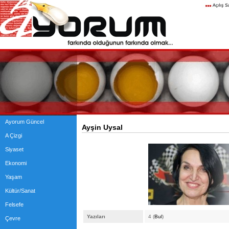
Ayorum Güncel
Ayşin Uysal
A Çizgi
Siyaset
Ekonomi
Yaşam
Kültür/Sanat
Felsefe
Yazıları
4 (
Bul
)
Çevre