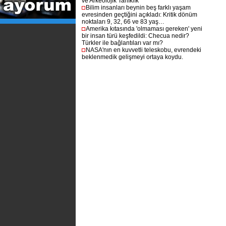
ve Arkeolojik Tanıklık
Bilim insanları beynin beş farklı yaşam
evresinden geçtiğini açıkladı: Kritik dönüm
noktaları 9, 32, 66 ve 83 yaş…
Amerika kıtasında 'olmaması gereken' yeni
bir insan türü keşfedildi: Checua nedir?
Türkler ile bağlantıları var mı?
NASA'nın en kuvvetli teleskobu, evrendeki
beklenmedik gelişmeyi ortaya koydu.