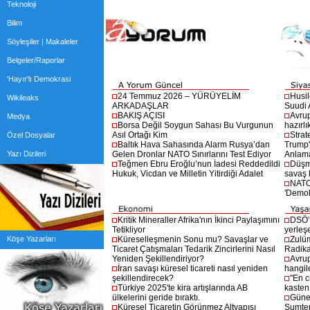
Teknoloji
Bilim
Söyleşiler | Makaleler
Belgeler/Raporlar
'Hayır'lı Demokrasi
24 Temmuz 2026 – YÜRÜYELİM
Husil
Wikileaks
ARKADAŞLAR
Suudi A
BAKIŞ AÇISI
Avrup
Medya
Borsa Değil Soygun Sahası Bu Vurgunun
hazırlı
Asıl Ortağı Kim
Strat
Özel Dosyalar
Baltık Hava Sahasında Alarm Rusya’dan
Trump'ı
Yazı Dizileri
Gelen Dronlar NATO Sınırlarını Test Ediyor
Anlam
Teğmen Ebru Eroğlu’nun İadesi Reddedildi
Düşma
Hukuk, Vicdan ve Milletin Yitirdiği Adalet
savaş 
NATO 
'Demok
Kritik Mineraller Afrika'nın İkinci Paylaşımını
DSÖ’d
Tetikliyor
yerleşe
Köşe Yazarları
Küreselleşmenin Sonu mu? Savaşlar ve
Zulü
Ticaret Çatışmaları Tedarik Zincirlerini Nasıl
Radika
Yeniden Şekillendiriyor?
Avrup
İran savaşı küresel ticareti nasıl yeniden
hangil
şekillendirecek?
"En c
Türkiye 2025'te kira artışlarında AB
kasten
ülkelerini geride bıraktı.
Güney
Küresel Ticaretin Görünmez Altyapısı
Sumter 