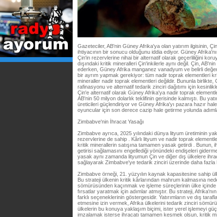
Gazeteciler, AB'nin Güney Afrika'ya olan yatırım ilgisinin, Ç
ihtiyacının bir sonucu olduğunu iddia ediyor. Güney Afrika'nı
Çin'in rezervlerine nihai bir alternatif olarak geçerliliğini kor
dışındaki kritik mineralleri Çin'inkilerle aynı değil. Çin, AB
ederken, Güney Afrika manganez vanadyum ve belirli değerl
bir ayrım yapmak gerekiyor: tüm nadir toprak elementleri krit
mineraller nadir toprak elementleri değildir. Bununla birlikte,
rafinasyonu ve alternatif tedarik zinciri dağıtımı için kesinli
Çin'e alternatif olarak Güney Afrika'ya nadir toprak elementl
AB'nin 50 milyon dolarlık teklifinin gerisinde kalmıştı. Bu yat
üreticileri güçlendiriyor ve Güney Afrika'yı pazara hazır ha
oyuncular için son derece cazip hale getirme yolunda adımla
Zimbabve'nin İhracat Yasağı
Zimbabve ayrıca, 2025 yılındaki dünya lityum üretiminin yak
rezervlerine de sahip . Kârlı lityum ve nadir toprak elementl
kritik minerallerin satışına tamamen yasak getirdi . Bunun, ih
getirisi sağlamasını engellediği yönündeki endişeleri gidermek 
yasak aynı zamanda lityumun Çin ve diğer dış ülkelere ihraç
sağlayarak Zimbabve'ye tedarik zinciri üzerinde daha fazla 
Zimbabve örneği, 21. yüzyılın kaynak kapasitesine sahip ülk
Bu strateji ülkenin kritik kârlarından mahrum kalmasına nede
sömürüsünden kaçınmak ve işleme süreçlerinin ülke içinde y
fırsatlar yaratmak için adımlar atmıştır. Bu strateji, Afrika'n
farklı seçeneklerinin göstergesidir. Yatırımların ve dış taraf
etmesine izin vermek, Afrika ülkelerini tedarik zinciri sömür
ülkelerin bu konuya yaklaşım biçimi, ister yerel işlemeyi güç
imzalamak isterse ihracatı tamamen kesmek olsun, kritik mine