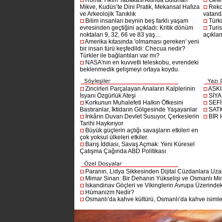
Roma Yıkım Tabakası Altında Bulunan
Gelec
Mikve, Kudüs’te Dini Pratik, Mekansal Hafıza
Reko
ve Arkeolojik Tanıklık
vatanda
Bilim insanları beynin beş farklı yaşam
Türki
evresinden geçtiğini açıkladı: Kritik dönüm
Turis
noktaları 9, 32, 66 ve 83 yaş…
açıklan
Amerika kıtasında 'olmaması gereken' yeni
bir insan türü keşfedildi: Checua nedir?
Türkler ile bağlantıları var mı?
NASA'nın en kuvvetli teleskobu, evrendeki
beklenmedik gelişmeyi ortaya koydu.
Zincirleri Parçalayan Anaların Kalplerinin
ASK
İsyanı Özgürlük Ateşi
SİYA
Korkunun Muhalefeti Halkın Öfkesini
SEF
Bastıranlar, İktidarın Gölgesinde Yaşayanlar
SAT
İnkârın Duvarı Devlet Susuyor, Çerkeslerin
BİR
Tarihi Haykırıyor
Büyük güçlerin açtığı savaşların etkileri en
çok yoksul ülkeleri etkiler.
Barış İddiası, Savaş Açmak: Yeni Küresel
Çatışma Çağında ABD Politikası
Paranın, Lidya Sikkesinden Dijital Cüzdanlara Uza
Mimar Sinan: Bir Dehanın Yükselişi ve Osmanlı Mim
İskandinav Göçleri ve Vikinglerin Avrupa Üzerindeki
Hümanizm Nedir?
Osmanlı’da kahve kültürü, Osmanlı’da kahve isimler