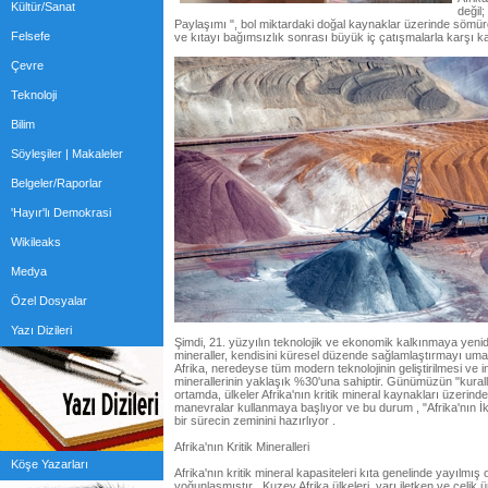
Kültür/Sanat
değil;
Paylaşımı ", bol miktardaki doğal kaynaklar üzerinde sömürgec
Felsefe
ve kıtayı bağımsızlık sonrası büyük iç çatışmalarla karşı ka
Çevre
Teknoloji
Bilim
Söyleşiler | Makaleler
Belgeler/Raporlar
'Hayır'lı Demokrasi
Wikileaks
Medya
Özel Dosyalar
Yazı Dizileri
Şimdi, 21. yüzyılın teknolojik ve ekonomik kalkınmaya yenid
mineraller, kendisini küresel düzende sağlamlaştırmayı uman
Afrika, neredeyse tüm modern teknolojinin geliştirilmesi ve in
minerallerinin yaklaşık %30'una sahiptir. Günümüzün "kurall
ortamda, ülkeler Afrika'nın kritik mineral kaynakları üzerinde
manevralar kullanmaya başlıyor ve bu durum , "Afrika'nın İki
bir sürecin zeminini hazırlıyor .
Afrika'nın Kritik Mineralleri
Köşe Yazarları
Afrika'nın kritik mineral kapasiteleri kıta genelinde yayılmış ol
yoğunlaşmıştır . Kuzey Afrika ülkeleri, yarı iletken ve çelik ü