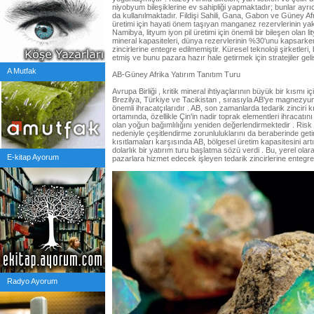
niyobyum bileşiklerine ev sahipliği yapmaktadır; bunlar ayrı
da kullanılmaktadır. Fildişi Sahili, Gana, Gabon ve Güney Afrika
üretimi için hayati önem taşıyan manganez rezervlerinin ya
Namibya, lityum iyon pil üretimi için önemli bir bileşen olan lit
mineral kapasiteleri, dünya rezervlerinin %30'unu kapsarken
zincirlerine entegre edilmemiştir. Küresel teknoloji şirketleri,
etmiş ve bunu pazara hazır hale getirmek için stratejiler geli
A Mutfak
AB-Güney Afrika Yatırım Tanıtım Turu
Avrupa Birliği , kritik mineral ihtiyaçlarının büyük bir kısmı iç
Brezilya, Türkiye ve Tacikistan , sırasıyla AB'ye magnezyu
önemli ihracatçılarıdır . AB, son zamanlarda tedarik zinciri
ortamında, özellikle Çin'in nadir toprak elementleri ihracatını 
olan yoğun bağımlılığını yeniden değerlendirmektedir . Risk 
nedeniyle çeşitlendirme zorunluluklarını da beraberinde getirm
kısıtlamaları karşısında AB, bölgesel üretim kapasitesini ar
dolarlık bir yatırım turu başlatma sözü verdi . Bu, yerel olar
E-kitap Ayorum
pazarlara hizmet edecek işleyen tedarik zincirlerine entegre
Radyo Ayorum