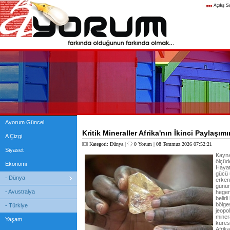
Ayorum Güncel
Kritik Mineraller Afrika'nın İkinci Paylaşımı
A Çizgi
Kategori:
Dünya
|
0 Yorum
| 08 Temmuz 2026 07:52:21
Siyaset
Kayna
ölçüde
Ekonomi
Hayat
gücü 
- Dünya
erken
günüm
- Avustralya
hegem
belirl
bölge
- Türkiye
jeopo
miner
Yaşam
küres
Afrik