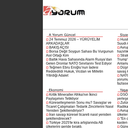
24 Temmuz 2026 – YÜRÜYELİM
Husi
ARKADAŞLAR
Suudi A
BAKIŞ AÇISI
Avru
Borsa Değil Soygun Sahası Bu Vurgunun
hazırlı
Asıl Ortağı Kim
Stra
Baltık Hava Sahasında Alarm Rusya’dan
Trump'ı
Gelen Dronlar NATO Sınırlarını Test Ediyor
Anlam
Teğmen Ebru Eroğlu’nun İadesi
Düşm
Reddedildi Hukuk, Vicdan ve Milletin
savaş 
Yitirdiği Adalet
NATO
yorumu
fazlasıd
Kritik Mineraller Afrika'nın İkinci
DSÖ’
Paylaşımını Tetikliyor
yerleşe
Küreselleşmenin Sonu mu? Savaşlar ve
Zulü
Ticaret Çatışmaları Tedarik Zincirlerini Nasıl
Radika
Yeniden Şekillendiriyor?
Avru
İran savaşı küresel ticareti nasıl yeniden
ülkeler
şekillendirecek?
"En 
Türkiye 2025'te kira artışlarında AB
kasten
ülkelerini geride bıraktı.
Güne