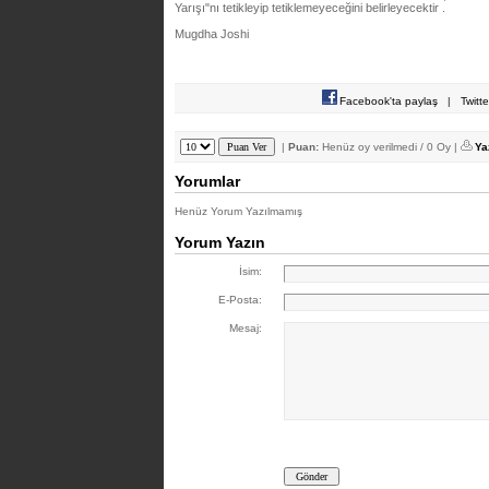
Yarışı"nı tetikleyip tetiklemeyeceğini belirleyecektir .
Mugdha Joshi
Facebook'ta paylaş
|
Twitt
|
Puan:
Henüz oy verilmedi / 0 Oy |
Ya
Yorumlar
Henüz Yorum Yazılmamış
Yorum Yazın
İsim:
E-Posta:
Mesaj: