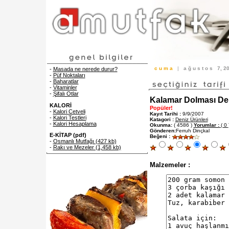
c u m a
|
a ğ u s t o s
7, 
-
Masada ne nerede durur?
-
Püf Noktaları
-
Baharatlar
-
Vitaminler
-
Şifalı Otlar
Kalamar Dolması Deni
KALORİ
Popüler!
-
Kalori Cetveli
Kayıt Tarihi :
9/9/2007
-
Kalori Testleri
Katagori :
Deniz Ürünleri
-
Kalori Hesaplama
Okunma:
( 4586 )
Yorumlar :
( 0 
Gönderen:
Ferruh Dinçkal
E-KİTAP (pdf)
Beğeni :
-
Osmanlı Mutfağı (427 kb)
-
Rakı ve Mezeler (1,458 kb)
Malzemeler :