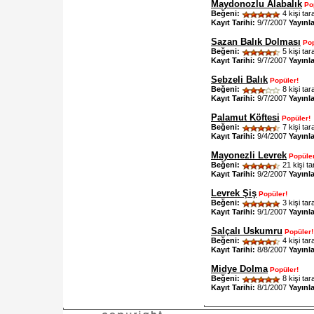
Maydonozlu Alabalık
Po
Beğeni:
4 kişi tar
Kayıt Tarihi:
9/7/2007
Yayınl
Sazan Balık Dolması
Pop
Beğeni:
5 kişi tar
Kayıt Tarihi:
9/7/2007
Yayınl
Sebzeli Balık
Popüler!
Beğeni:
8 kişi tar
Kayıt Tarihi:
9/7/2007
Yayınl
Palamut Köftesi
Popüler!
Beğeni:
7 kişi tar
Kayıt Tarihi:
9/4/2007
Yayınl
Mayonezli Levrek
Popüler
Beğeni:
21 kişi ta
Kayıt Tarihi:
9/2/2007
Yayınl
Levrek Şiş
Popüler!
Beğeni:
3 kişi tar
Kayıt Tarihi:
9/1/2007
Yayınl
Salçalı Uskumru
Popüler!
Beğeni:
4 kişi tar
Kayıt Tarihi:
8/8/2007
Yayınl
Midye Dolma
Popüler!
Beğeni:
8 kişi tar
Kayıt Tarihi:
8/1/2007
Yayınl