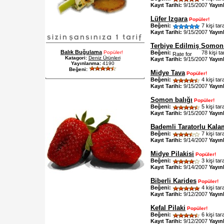
Kayıt Tarihi:
9/15/2007
Yayın
Lüfer Izgara
Popüler!
Beğeni:
7 kişi tar
Kayıt Tarihi:
9/15/2007
Yayın
Terbiye Edilmiş Somon
Balık Buğulama
Popüler!
Beğeni:
78 kişi ta
Katagori:
Deniz Ürünleri
Kayıt Tarihi:
9/15/2007
Yayın
Yayınlanma:
4190
Beğeni:
Midye Tava
Popüler!
Beğeni:
4 kişi tar
Kayıt Tarihi:
9/15/2007
Yayın
Somon balığı
Popüler!
Beğeni:
5 kişi tar
Kayıt Tarihi:
9/15/2007
Yayın
Bademli Taratorlu Kala
Beğeni:
7 kişi tar
Kayıt Tarihi:
9/14/2007
Yayın
Midye Pilakisi
Popüler!
Beğeni:
3 kişi tar
Kayıt Tarihi:
9/14/2007
Yayın
Biberli Karides
Popüler!
Beğeni:
4 kişi tar
Kayıt Tarihi:
9/12/2007
Yayın
Kefal Pilaki
Popüler!
Beğeni:
6 kişi tar
Kayıt Tarihi:
9/12/2007
Yayın