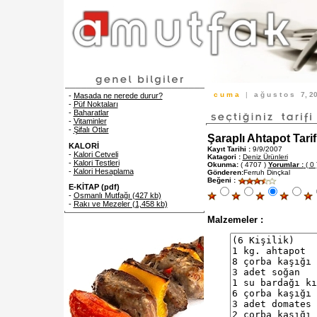
c u m a
|
a ğ u s t o s
7, 
-
Masada ne nerede durur?
-
Püf Noktaları
-
Baharatlar
-
Vitaminler
-
Şifalı Otlar
Şaraplı Ahtapot Tarif
KALORİ
Kayıt Tarihi :
9/9/2007
-
Kalori Cetveli
Katagori :
Deniz Ürünleri
-
Kalori Testleri
Okunma:
( 4707 )
Yorumlar :
( 0 
-
Kalori Hesaplama
Gönderen:
Ferruh Dinçkal
Beğeni :
E-KİTAP (pdf)
-
Osmanlı Mutfağı (427 kb)
-
Rakı ve Mezeler (1,458 kb)
Malzemeler :