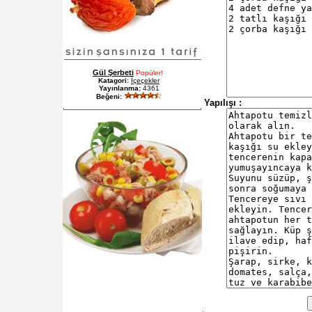
Gül Şerbeti
Popüler!
Katagori:
İçeçekler
Yayınlanma:
4361
Beğeni:
Yapılışı :