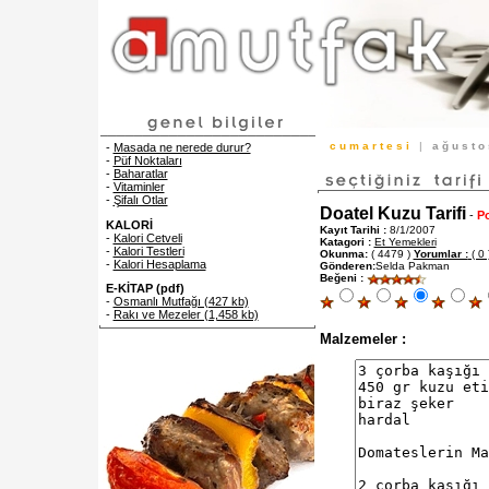
c u m a r t e s i
|
a ğ u s t 
-
Masada ne nerede durur?
-
Püf Noktaları
-
Baharatlar
-
Vitaminler
-
Şifalı Otlar
Doatel Kuzu Tarifi
-
Po
KALORİ
Kayıt Tarihi :
8/1/2007
-
Kalori Cetveli
Katagori :
Et Yemekleri
-
Kalori Testleri
Okunma:
( 4479 )
Yorumlar :
( 0 
-
Kalori Hesaplama
Gönderen:
Selda Pakman
Beğeni :
E-KİTAP (pdf)
-
Osmanlı Mutfağı (427 kb)
-
Rakı ve Mezeler (1,458 kb)
Malzemeler :