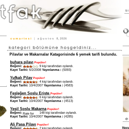
c u m a r t e s i
|
a ğ u s t o s
8, 2026
Pilavlar ve Makarnalar Katagorisinde 6 yemek tarifi bulundu.
buhara pilavı
Popüler!
Beğeni:
9 kişi tarafından oylandı.
Kayıt Tarihi:
6/2/2008
Yayınlanma :
(5093)
Yufkalı Pilav
Popüler!
Beğeni:
4 kişi tarafından oylandı.
Kayıt Tarihi:
10/4/2007
Yayınlanma :
(4583)
Fesleğen Soslu Erişte
Popüler!
Beğeni:
6 kişi tarafından oylandı.
Kayıt Tarihi:
10/4/2007
Yayınlanma :
(4513)
Yeşil Soslu Makarna
Popüler!
Beğeni:
148 kişi tarafından oylandı.
Kayıt Tarihi:
10/4/2007
Yayınlanma :
(4285)
Ali Paşa Pilavı
Popüler!
Havu
Beğeni:
2 kişi tarafından oylandı.