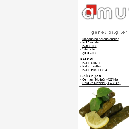
-
Masada ne nerede durur?
-
Püf Noktaları
-
Baharatlar
-
Vitaminler
-
Şifalı Otlar
KALORİ
-
Kalori Cetveli
-
Kalori Testleri
-
Kalori Hesaplama
E-KİTAP (pdf)
-
Osmanlı Mutfağı (427 kb)
-
Rakı ve Mezeler (1,458 kb)