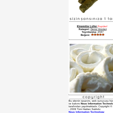
Kiremitte Lüfer
Popüler!
Katagori:
Deniz Ürünleri
Yayınlanma:
4587
Beğeni:
Bu sitenin tasarımı, web sunucusu hiz
ve bakımı
Nous Information Technol
tarafından yapılmaktadır. Copyright ©
- 2009 Tüm Hakları Saklıdır.
Nous Information Technology