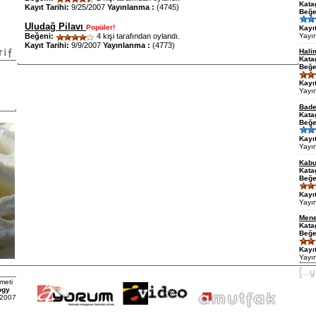
Kata
Kayıt Tarihi:
9/25/2007
Yayınlanma :
(4745)
Beğe
Uludağ Pilavı
Popüler!
Kayıt
Yayı
Beğeni:
4 kişi tarafından oylandı.
Kayıt Tarihi:
9/9/2007
Yayınlanma :
(4773)
Hali
Kata
Beğe
Kayıt
Yayı
Bade
Kata
Beğe
Kayıt
Yayı
Kabu
Kata
Beğe
Kayıt
Yayı
Mene
Kata
Beğe
Kayıt
Yayı
meti
ogy
 2007