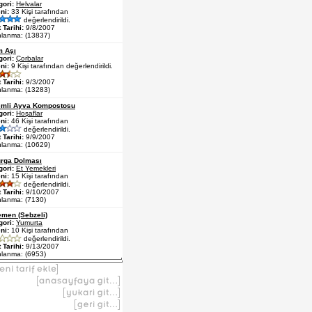
gori:
Helvalar
ni:
33 Kişi tarafından
değerlendirildi.
 Tarihi:
9/8/2007
nlanma: (13837)
m Aşı
gori:
Çorbalar
ni:
9 Kişi tarafından değerlendirildi.
 Tarihi:
9/3/2007
nlanma: (13283)
mli Ayva Kompostosu
gori:
Hoşaflar
ni:
46 Kişi tarafından
değerlendirildi.
 Tarihi:
9/9/2007
nlanma: (10629)
rga Dolması
gori:
Et Yemekleri
ni:
15 Kişi tarafından
değerlendirildi.
 Tarihi:
9/10/2007
nlanma: (7130)
men (Sebzeli)
gori:
Yumurta
ni:
10 Kişi tarafından
değerlendirildi.
 Tarihi:
9/13/2007
nlanma: (6953)