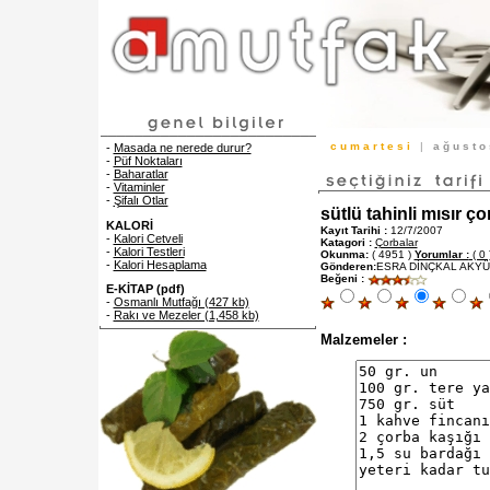
c u m a r t e s i
|
a ğ u s t 
-
Masada ne nerede durur?
-
Püf Noktaları
-
Baharatlar
-
Vitaminler
-
Şifalı Otlar
sütlü tahinli mısır ço
KALORİ
Kayıt Tarihi :
12/7/2007
-
Kalori Cetveli
Katagori :
Çorbalar
-
Kalori Testleri
Okunma:
( 4951 )
Yorumlar :
( 0 
-
Kalori Hesaplama
Gönderen:
ESRA DİNÇKAL AKYÜ
Beğeni :
E-KİTAP (pdf)
-
Osmanlı Mutfağı (427 kb)
-
Rakı ve Mezeler (1,458 kb)
Malzemeler :