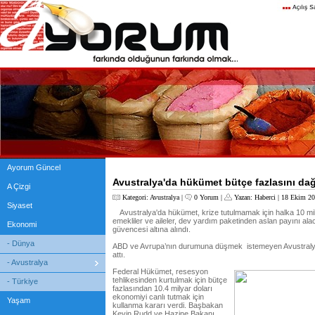
Ayorum Güncel
Avustralya'da hükümet bütçe fazlasını dağı
A Çizgi
Kategori:
Avustralya
|
0 Yorum
|
Yazan:
Haberci
| 18 Ekim 20
Siyaset
Avustralya'da hükümet, krize tutulmamak için halka 10 milya
emekliler ve aileler, dev yardım paketinden aslan payını al
Ekonomi
güvencesi altına alındı.
- Dünya
ABD ve Avrupa’nın durumuna düşmek istemeyen Avustralya
attı.
- Avustralya
Federal Hükümet, resesyon
tehlikesinden kurtulmak için bütçe
- Türkiye
fazlasından 10.4 milyar doları
ekonomiyi canlı tutmak için
Yaşam
kullanma kararı verdi. Başbakan
Kevin Rudd ve Hazine Bakanı