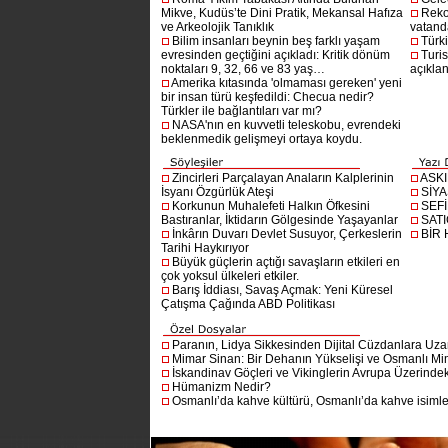
Mikve, Kudüs’te Dini Pratik, Mekansal Hafıza
Reko
ve Arkeolojik Tanıklık
vatanda
Bilim insanları beynin beş farklı yaşam
Türki
evresinden geçtiğini açıkladı: Kritik dönüm
Turis
noktaları 9, 32, 66 ve 83 yaş…
açıklan
Amerika kıtasında 'olmaması gereken' yeni
bir insan türü keşfedildi: Checua nedir?
Türkler ile bağlantıları var mı?
NASA'nın en kuvvetli teleskobu, evrendeki
beklenmedik gelişmeyi ortaya koydu.
Zincirleri Parçalayan Anaların Kalplerinin
ASK
İsyanı Özgürlük Ateşi
SİYA
Korkunun Muhalefeti Halkın Öfkesini
SEF
Bastıranlar, İktidarın Gölgesinde Yaşayanlar
SAT
İnkârın Duvarı Devlet Susuyor, Çerkeslerin
BİR
Tarihi Haykırıyor
Büyük güçlerin açtığı savaşların etkileri en
çok yoksul ülkeleri etkiler.
Barış İddiası, Savaş Açmak: Yeni Küresel
Çatışma Çağında ABD Politikası
Paranın, Lidya Sikkesinden Dijital Cüzdanlara Uza
Mimar Sinan: Bir Dehanın Yükselişi ve Osmanlı Mim
İskandinav Göçleri ve Vikinglerin Avrupa Üzerindeki
Hümanizm Nedir?
Osmanlı’da kahve kültürü, Osmanlı’da kahve isimler