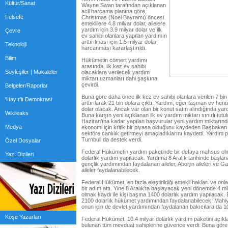
Kültür/Sanat
Wayne Swan tarafından açıklanan
acil harcama planına göre,
Felsefe
Christmas (Noel Bayramı) öncesi
emeklilere 4.8 milyar dolar, ailelere
yardım için 3.9 milyar dolar ve ilk
Çevre
ev sahibi olanlara yapılan yardımın
arttırılması için 1.5 milyar dolar
Teknoloji
harcanması kararlaştırıldı.
Bilim
Hükümetin cömert yardımı
arasında, ilk kez ev sahibi
Söyleşiler | Makaleler
olacaklara verilecek yardım
miktarı uzmanları dahi şaşkına
çevirdi.
Belgeler/Raporlar
Buna göre daha önce ilk kez ev sahibi olanlara verilen 7 bin
'Hayır'lı Demokrasi
arttırılarak 21 bin dolara çıktı. Yardım, eğer taşınan ev henü
dolar olacak. Ancak var olan bir konut satın alındığında yard
Wikileaks
Buna karşın yeni açıklanan ilk ev yardım miktarı sınırlı tut
Haziran’ına kadar yapılan başvurular yeni yardım miktarın
Medya
ekonomi için kritik bir piyasa olduğunu kaydeden Başbakan K
sektöre canlılık getirmeyi amaçladıklarını kaydetti. Yardım
Turnbull da destek verdi.
Özel Dosyalar
Federal Hükümetin yardım paketinde bir defaya mahsus olma
Yazı Dizileri
dolarlık yardım yapılacak. Yardıma 8 Aralık tarihinde başl
gençlik yardımından faydalanan aileler, Aborjin aileleri ve G
aileler faydalanabilecek.
Federal Hükümet, en fazla eleştirildiği emekli hakları ve o
bir adım attı. Yine 8 Aralık’ta başlayacak yeni dönemde 4 m
olmak kaydı ile kişi başına 1400 dolarlık yardım yapılacak. B
2100 dolarlık hükümet yardımından faydalanabilecek. Mahi
onun için de devlet yardımından faydalanan bakıcılara da 10
Köşe Yazarları
Federal Hükümet, 10.4 milyar dolarlık yardım paketini açık
bulunan tüm mevduat sahiplerine güvence verdi. Buna göre ba