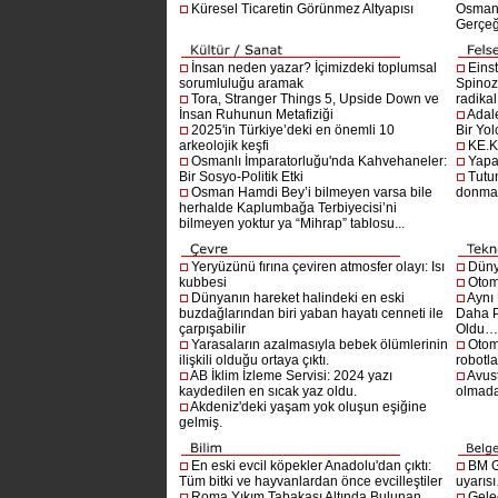
Küresel Ticaretin Görünmez Altyapısı
Osmanlı
Gerçeğ
İnsan neden yazar? İçimizdeki toplumsal
Einst
sorumluluğu aramak
Spinoz
Tora, Stranger Things 5, Upside Down ve
radikal 
İnsan Ruhunun Metafiziği
Adal
2025'in Türkiye’deki en önemli 10
Bir Yol
arkeolojik keşfi
KE.K
Osmanlı İmparatorluğu'nda Kahvehaneler:
Yapa
Bir Sosyo-Politik Etki
Tutu
Osman Hamdi Bey’i bilmeyen varsa bile
donma
herhalde Kaplumbağa Terbiyecisi’ni
bilmeyen yoktur ya “Mihrap” tablosu...
Yeryüzünü fırına çeviren atmosfer olayı: Isı
Dünya
kubbesi
Otom
Dünyanın hareket halindeki en eski
Aynı
buzdağlarından biri yaban hayatı cenneti ile
Daha P
çarpışabilir
Oldu
Yarasaların azalmasıyla bebek ölümlerinin
Otom
ilişkili olduğu ortaya çıktı.
robotl
AB İklim İzleme Servisi: 2024 yazı
Avust
kaydedilen en sıcak yaz oldu.
olmad
Akdeniz'deki yaşam yok oluşun eşiğine
gelmiş.
En eski evcil köpekler Anadolu'dan çıktı:
BM G
Tüm bitki ve hayvanlardan önce evcilleştiler
uyarıs
Roma Yıkım Tabakası Altında Bulunan
Gelec