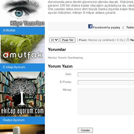
durumunda para devlet güvencesi altında olacak. Hükümet,
paranın 100 bin dolara kadar olacağını açıkladıysa da, rakam
Öte yandan daha önce dört büyük banka dışında kalan finan
ayıran hükümet, miktarı 8 milyar dolara çıkardı.
Facebook'ta paylaş
|
Twitt
A Mutfak
|
Puan:
Henüz oy verilmedi / 0 Oy |
Ya
Yorumlar
Henüz Yorum Yazılmamış
Yorum Yazın
E-kitap Ayorum
İsim:
E-Posta:
Mesaj:
Radyo Ayorum