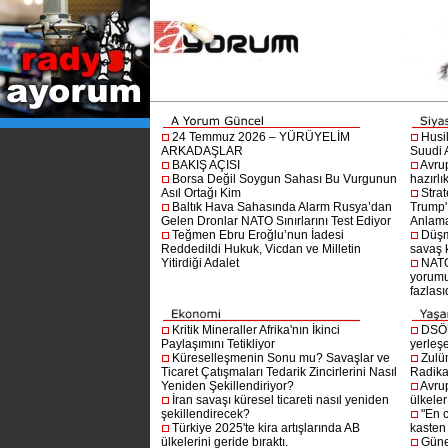
24 Temmuz 2026 – YÜRÜYELİM
Husi
ARKADAŞLAR
Suudi A
BAKIŞ AÇISI
Avru
Borsa Değil Soygun Sahası Bu Vurgunun
hazırlı
Asıl Ortağı Kim
Stra
Baltık Hava Sahasında Alarm Rusya’dan
Trump'ı
Gelen Dronlar NATO Sınırlarını Test Ediyor
Anlam
Teğmen Ebru Eroğlu’nun İadesi
Düşm
Reddedildi Hukuk, Vicdan ve Milletin
savaş 
Yitirdiği Adalet
NATO
yorumu
fazlasıd
Kritik Mineraller Afrika'nın İkinci
DSÖ’
Paylaşımını Tetikliyor
yerleşe
Küreselleşmenin Sonu mu? Savaşlar ve
Zulü
Ticaret Çatışmaları Tedarik Zincirlerini Nasıl
Radika
Yeniden Şekillendiriyor?
Avru
İran savaşı küresel ticareti nasıl yeniden
ülkeler
şekillendirecek?
"En 
Türkiye 2025'te kira artışlarında AB
kasten
ülkelerini geride bıraktı.
Güne