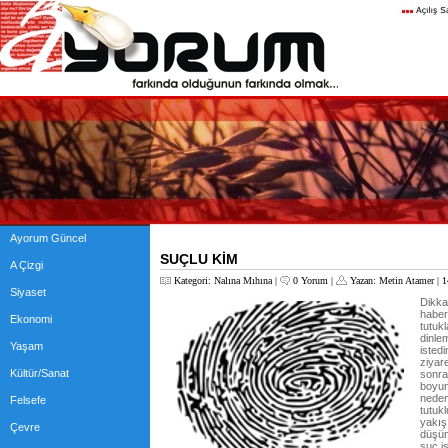
Ayorum Güncel
SUÇLU KİM
A Çizgi
Kategori:
Nalına Mıhına
|
0 Yorum
|
Yazan:
Metin Atamer
| 1
Siyaset
Dikka
haber
Ekonomi
tutuk
dinle
Yaşam
isted
ziyar
Kültür/Sanat
sonra
boyun
neden
Felsefe
tutuk
yakış
Çevre
düşün
suç i