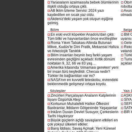
Yarasaların azalmasıyla bebek ölümlerinin
Otom
ilişkili olduğu ortaya çıktı.
robotl
AB İklim İzleme Servisi: 2024 yazı
Avust
kaydedilen en sıcak yaz oldu.
olmad
Akdeniz'deki yaşam yok oluşun eşiğine
gelmiş.
En eski evcil köpekler Anadolu'dan çıktı:
BM G
Tüm bitki ve hayvanlardan önce evcilleştiler
uyarıs
Roma Yıkım Tabakası Altında Bulunan
Gelec
Mikve, Kudüs’te Dini Pratik, Mekansal Hafıza
Reko
ve Arkeolojik Tanıklık
vatanda
Bilim insanları beynin beş farklı yaşam
Türki
evresinden geçtiğini açıkladı: Kritik dönüm
Turis
noktaları 9, 32, 66 ve 83 yaş…
açıklan
Amerika kıtasında 'olmaması gereken' yeni
bir insan türü keşfedildi: Checua nedir?
Türkler ile bağlantıları var mı?
NASA'nın en kuvvetli teleskobu, evrendeki
beklenmedik gelişmeyi ortaya koydu.
Zincirleri Parçalayan Anaların Kalplerinin
ASK
İsyanı Özgürlük Ateşi
SİYA
Korkunun Muhalefeti Halkın Öfkesini
SEF
Bastıranlar, İktidarın Gölgesinde Yaşayanlar
SAT
İnkârın Duvarı Devlet Susuyor, Çerkeslerin
BİR
Tarihi Haykırıyor
Büyük güçlerin açtığı savaşların etkileri en
çok yoksul ülkeleri etkiler.
Barış İddiası, Savaş Açmak: Yeni Küresel