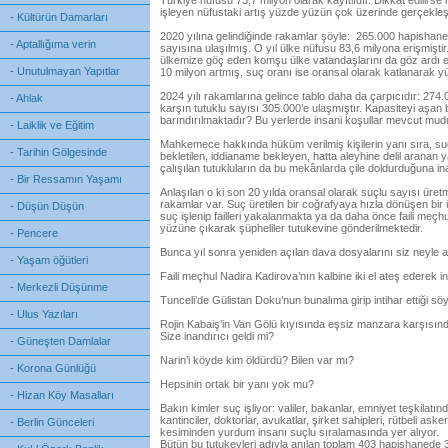
Türkiye nüfusu 73,7 milyon olarak kayıtlıdır. Dikkat edilir
işleyen nüfustaki artış yüzde yüzün çok üzerinde gerçekleşm
- Kültürün Damarları
2020 yılına gelindiğinde rakamlar şöyle: 265.000 hapishane
- Aptallığıma verin
sayısına ulaşılmış. O yıl ülke nüfusu 83,6 milyona erişmiştir
ülkemize göç eden komşu ülke vatandaşlarını da göz ardı e
- Unutulmayan Yapıtlar
10 milyon artmış, suç oranı ise oransal olarak katlanarak yü
2024 yılı rakamlarına gelince tablo daha da çarpıcıdır: 274
- Ahlak
karşın tutuklu sayısı 305.000’e ulaşmıştır. Kapasiteyi aşan
barındırılmaktadır? Bu yerlerde insani koşullar mevcut mud
- Laiklik ve Eğitim
Mahkemece hakkında hüküm verilmiş kişilerin yanı sıra, suç
- Tarihin Gölgesinde
bekletilen, iddianame bekleyen, hatta aleyhine delil aranan ya
çalışılan tutukluların da bu mekânlarda çile doldurduğuna 
- Bir Ressamın Yaşamı
Anlaşılan o ki son 20 yılda oransal olarak suçlu sayısı üre
rakamlar var. Suç üretilen bir coğrafyaya hızla dönüşen bi
- Düşün Düşün
suç işlenip failleri yakalanmakta ya da daha önce faili meçhu
yüzüne çıkarak şüpheliler tutukevine gönderilmektedir.
- Pencere
Bunca yıl sonra yeniden açılan dava dosyalarını siz neyle a
- Yaşam öğütleri
Faili meçhul Nadira Kadirova’nın kalbine iki el ateş ederek int
- Merkezli Düşünme
Tunceli’de Gülistan Doku’nun bunalıma girip intihar ettiği sö
- Ulus Yazıları
Rojin Kabaiş’in Van Gölü kıyısında eşsiz manzara karşısında 
Size inandırıcı geldi mi?
- Güneşten Damlalar
Narin’i köyde kim öldürdü? Bilen var mı?
- Korona Günlüğü
Hepsinin ortak bir yanı yok mu?
- Hizan Köy Masalları
Bakın kimler suç işliyor: valiler, bakanlar, emniyet teşkilatın
kantinciler, doktorlar, avukatlar, şirket sahipleri, rütbeli a
- Berlin Günceleri
kesiminden yurdum insanı suçlu sıralamasında yer alıyor.
Bütün bu tutukevleri adıyla anılan toplam 403 hapishanede 