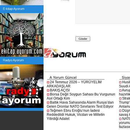
E-kitap Ayorum
Radyo Ayorum
24 Temmuz 2026 – YÜRÜYELİM
Husi
ARKADAŞLAR
Suudi A
BAKIŞ AÇISI
Avru
Borsa Değil Soygun Sahası Bu Vurgunun
hazırlı
Asıl Ortağı Kim
Stra
Baltık Hava Sahasında Alarm Rusya’dan
Trump'ı
Gelen Dronlar NATO Sınırlarını Test Ediyor
Anlam
Teğmen Ebru Eroğlu’nun İadesi
Düşm
Reddedildi Hukuk, Vicdan ve Milletin
savaş 
Yitirdiği Adalet
NATO
yorumu
fazlasıd