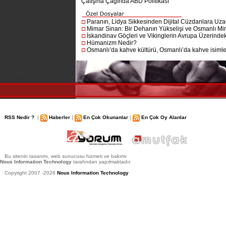
Çatışma Çağında ABD Politikası
Paranın, Lidya Sikkesinden Dijital Cüzdanlara Uza
Mimar Sinan: Bir Dehanın Yükselişi ve Osmanlı Mim
İskandinav Göçleri ve Vikinglerin Avrupa Üzerindeki
Hümanizm Nedir?
Osmanlı’da kahve kültürü, Osmanlı’da kahve isimler
RSS Nedir ?
|
Haberler
|
En Çok Okunanlar
|
En Çok Oy Alanlar
Bu sitenin tasarımı, web sunucusu hizmeti ve bakımı
Nous Information Technology
tarafından yapılmaktadır.
Copyright 2007 -2026
Nous Information Technology