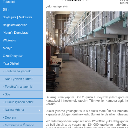
Teknoloji
bile 
çekmesi gerekir.
Bilim
Söyleşiler | Makaleler
Belgeler/Raporlar
'Hayır'lı Demokrasi
Wikileaks
Medya
Özel Dosyalar
Yazı Dizileri
- Tarihten bir yaprak
- Nasıl yoldan çıktım?
- Fotoğrafın anatomisi
- Söz
Bir araştırma yaptım. Son 25 yılda Türkiye’de yıllara göre
kapasitesini incelemek istedim. Tüm veriler kamuya açık, he
- Günün içinden notlar
vardım:
- Nalına Mıhına
2000’li yıllarda yaklaşık 50.000 tutuklu mahkûm bulunmakta
kapasitesi olduğu görülmektedir. Bu tarihlerde ülke nüfusun
- Deprem
2010’da hapishane kapasitesinin 125.000’e yükseldiği görülm
da belirgin bir artış yaşanmış; 134.000 tutuklu ve mahkûm
- Gözlerimizin Önünde