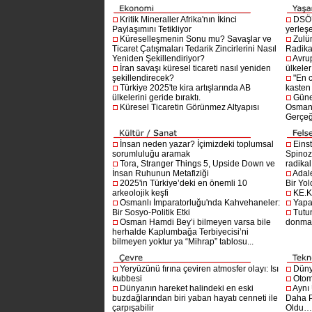
Kritik Mineraller Afrika'nın İkinci
DSÖ’
Paylaşımını Tetikliyor
yerleşe
Küreselleşmenin Sonu mu? Savaşlar ve
Zulü
Ticaret Çatışmaları Tedarik Zincirlerini Nasıl
Radika
Yeniden Şekillendiriyor?
Avru
İran savaşı küresel ticareti nasıl yeniden
ülkeler
şekillendirecek?
"En 
Türkiye 2025'te kira artışlarında AB
kasten
ülkelerini geride bıraktı.
Güne
Küresel Ticaretin Görünmez Altyapısı
Osmanlı
Gerçeğ
İnsan neden yazar? İçimizdeki toplumsal
Einst
sorumluluğu aramak
Spinoz
Tora, Stranger Things 5, Upside Down ve
radikal 
İnsan Ruhunun Metafiziği
Adal
2025'in Türkiye’deki en önemli 10
Bir Yol
arkeolojik keşfi
KE.K
Osmanlı İmparatorluğu'nda Kahvehaneler:
Yapa
Bir Sosyo-Politik Etki
Tutu
Osman Hamdi Bey’i bilmeyen varsa bile
donma
herhalde Kaplumbağa Terbiyecisi’ni
bilmeyen yoktur ya “Mihrap” tablosu...
Yeryüzünü fırına çeviren atmosfer olayı: Isı
Dünya
kubbesi
Otom
Dünyanın hareket halindeki en eski
Aynı
buzdağlarından biri yaban hayatı cenneti ile
Daha P
çarpışabilir
Oldu