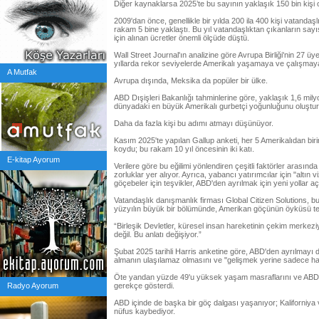
Diğer kaynaklarsa 2025’te bu sayının yaklaşık 150 bin kişi 
2009'dan önce, genellikle bir yılda 200 ila 400 kişi vatandaş
rakam 5 bine yaklaştı. Bu yıl vatandaşlıktan çıkanların say
için alınan ücretler önemli ölçüde düştü.
Wall Street Journal'ın analizine göre Avrupa Birliği'nin 27 
yıllarda rekor seviyelerde Amerikalı yaşamaya ve çalışmay
A Mutfak
Avrupa dışında, Meksika da popüler bir ülke.
ABD Dışişleri Bakanlığı tahminlerine göre, yaklaşık 1,6 mil
dünyadaki en büyük Amerikalı gurbetçi yoğunluğunu oluştur
Daha da fazla kişi bu adımı atmayı düşünüyor.
Kasım 2025'te yapılan Gallup anketi, her 5 Amerikalıdan birin
koydu; bu rakam 10 yıl öncesinin iki katı.
E-kitap Ayorum
Verilere göre bu eğilimi yönlendiren çeşitli faktörler arasın
zorluklar yer alıyor. Ayrıca, yabancı yatırımcılar için "altın v
göçebeler için teşvikler, ABD'den ayrılmak için yeni yollar açt
Vatandaşlık danışmanlık firması Global Citizen Solutions, bu eği
yüzyılın büyük bir bölümünde, Amerikan göçünün öyküsü tek b
“Birleşik Devletler, küresel insan hareketinin çekim merkeziyd
değil. Bu anlatı değişiyor.”
Şubat 2025 tarihli Harris anketine göre, ABD'den ayrılmayı 
almanın ulaşılamaz olmasını ve "gelişmek yerine sadece hay
Öte yandan yüzde 49'u yüksek yaşam masraflarını ve ABD'dek
Radyo Ayorum
gerekçe gösterdi.
ABD içinde de başka bir göç dalgası yaşanıyor; Kaliforniya v
nüfus kaybediyor.