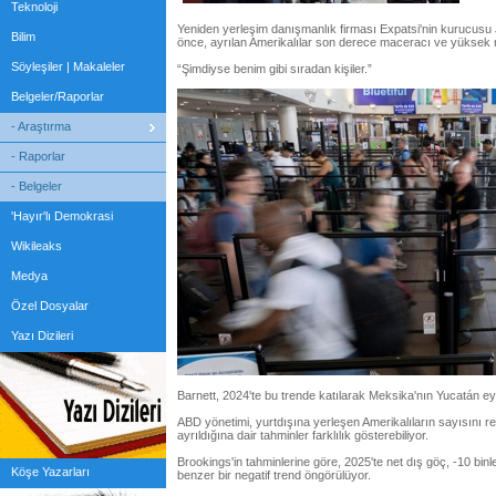
Teknoloji
Yeniden yerleşim danışmanlık firması Expatsi'nin kurucusu 
Bilim
önce, ayrılan Amerikalılar son derece maceracı ve yüksek nite
Söyleşiler | Makaleler
“Şimdiyse benim gibi sıradan kişiler.”
Belgeler/Raporlar
- Araştırma
- Raporlar
- Belgeler
'Hayır'lı Demokrasi
Wikileaks
Medya
Özel Dosyalar
Yazı Dizileri
Barnett, 2024'te bu trende katılarak Meksika'nın Yucatán eya
ABD yönetimi, yurtdışına yerleşen Amerikalıların sayısını re
ayrıldığına dair tahminler farklılık gösterebiliyor.
Brookings'in tahminlerine göre, 2025'te net dış göç, -10 binl
Köşe Yazarları
benzer bir negatif trend öngörülüyor.