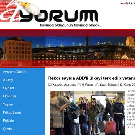
Ayorum Güncel
Rekor sayıda ABD'li ülkeyi terk edip vatan
A Çizgi
Kategori:
Araştırma
|
0 Yorum
|
Yazan:
Haberci
| 13 Mayıs 20
Siyaset
Bir a
edenl
Ekonomi
ülkeyi
Amerik
Yaşam
pahalı
karşı
Kültür/Sanat
gibi 
ayrıl
onlar
Felsefe
yol a
Buhra
Çevre