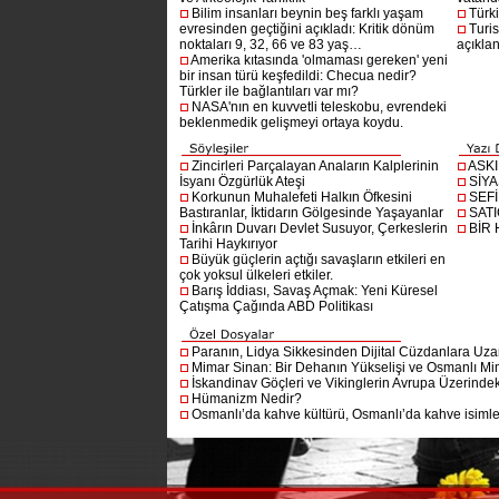
Bilim insanları beynin beş farklı yaşam
Türki
evresinden geçtiğini açıkladı: Kritik dönüm
Turis
noktaları 9, 32, 66 ve 83 yaş…
açıklan
Amerika kıtasında 'olmaması gereken' yeni
bir insan türü keşfedildi: Checua nedir?
Türkler ile bağlantıları var mı?
NASA'nın en kuvvetli teleskobu, evrendeki
beklenmedik gelişmeyi ortaya koydu.
Zincirleri Parçalayan Anaların Kalplerinin
ASK
İsyanı Özgürlük Ateşi
SİYA
Korkunun Muhalefeti Halkın Öfkesini
SEF
Bastıranlar, İktidarın Gölgesinde Yaşayanlar
SAT
İnkârın Duvarı Devlet Susuyor, Çerkeslerin
BİR
Tarihi Haykırıyor
Büyük güçlerin açtığı savaşların etkileri en
çok yoksul ülkeleri etkiler.
Barış İddiası, Savaş Açmak: Yeni Küresel
Çatışma Çağında ABD Politikası
Paranın, Lidya Sikkesinden Dijital Cüzdanlara Uza
Mimar Sinan: Bir Dehanın Yükselişi ve Osmanlı Mim
İskandinav Göçleri ve Vikinglerin Avrupa Üzerindeki
Hümanizm Nedir?
Osmanlı’da kahve kültürü, Osmanlı’da kahve isimler