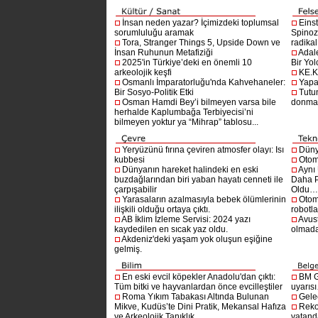
İnsan neden yazar? İçimizdeki toplumsal
Einst
sorumluluğu aramak
Spinoz
Tora, Stranger Things 5, Upside Down ve
radikal 
İnsan Ruhunun Metafiziği
Adal
2025'in Türkiye’deki en önemli 10
Bir Yol
arkeolojik keşfi
KE.K
Osmanlı İmparatorluğu'nda Kahvehaneler:
Yapa
Bir Sosyo-Politik Etki
Tutu
Osman Hamdi Bey’i bilmeyen varsa bile
donma
herhalde Kaplumbağa Terbiyecisi’ni
bilmeyen yoktur ya “Mihrap” tablosu...
Yeryüzünü fırına çeviren atmosfer olayı: Isı
Dünya
kubbesi
Otom
Dünyanın hareket halindeki en eski
Aynı
buzdağlarından biri yaban hayatı cenneti ile
Daha P
çarpışabilir
Oldu
Yarasaların azalmasıyla bebek ölümlerinin
Otom
ilişkili olduğu ortaya çıktı.
robotl
AB İklim İzleme Servisi: 2024 yazı
Avust
kaydedilen en sıcak yaz oldu.
olmad
Akdeniz'deki yaşam yok oluşun eşiğine
gelmiş.
En eski evcil köpekler Anadolu'dan çıktı:
BM G
Tüm bitki ve hayvanlardan önce evcilleştiler
uyarıs
Roma Yıkım Tabakası Altında Bulunan
Gelec
Mikve, Kudüs’te Dini Pratik, Mekansal Hafıza
Reko
ve Arkeolojik Tanıklık
vatanda