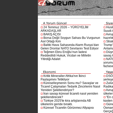
24 Temmuz 2026 – YÜRÜYELİM
Husi
ARKADAŞLAR
Suudi A
BAKIŞ AÇISI
Avru
Borsa Değil Soygun Sahası Bu Vurgunun
hazırlı
Asıl Ortağı Kim
Stra
Baltık Hava Sahasında Alarm Rusya’dan
Trump'ı
Gelen Dronlar NATO Sınırlarını Test Ediyor
Anlam
Teğmen Ebru Eroğlu’nun İadesi
Düşm
Reddedildi Hukuk, Vicdan ve Milletin
savaş 
Yitirdiği Adalet
NATO
yorumu
fazlasıd
Kritik Mineraller Afrika'nın İkinci
DSÖ’
Paylaşımını Tetikliyor
yerleşe
Küreselleşmenin Sonu mu? Savaşlar ve
Zulü
Ticaret Çatışmaları Tedarik Zincirlerini Nasıl
Radika
Yeniden Şekillendiriyor?
Avru
İran savaşı küresel ticareti nasıl yeniden
ülkeler
şekillendirecek?
"En 
Türkiye 2025'te kira artışlarında AB
kasten
ülkelerini geride bıraktı.
Güne
Küresel Ticaretin Görünmez Altyapısı
Osmanlı
Gerçeğ