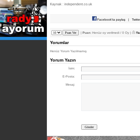
Kaynak : independent.co.uk
Facebook'ta paylaş
|
Twitt
|
Puan:
Henüz oy verilmedi / 0 Oy |
Ya
Yorumlar
Henüz Yorum Yazılmamış
Yorum Yazın
İsim:
E-Posta:
Mesaj: