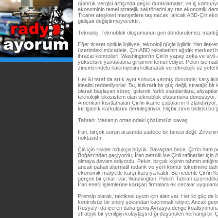
gümrük vergisi artışında geçici duraklamalar; ve iç kamuoyun
ekonominin temel stratejik sektörlerini ayıran ekonomik de
Ticaret ateşkesi manşetlere taşınacak, ancak ABD-Çin ekon
gidişatı değiştirmeyecektir.
Teknoloji: Teknoblok oluşumunun geri döndürülemez mantığ
Eğer ticaret optikle ilgiliyse, teknoloji güçle ilgilidir. Yarı ile
üzerindeki mücadele, Çin-ABD rekabetinin ağırlık merkezi hal
ihracat kontrolleri, Washington'ın Çin'in yapay zeka ve sivi
yükselişini yavaşlatma girişimini temsil ediyor. Pekin ise nadi
zincirlerindeki hakimiyetini kullanarak ve teknolojik öz yeterli
Her iki taraf da artık aynı sonuca varmış durumda; karşılıklı b
idealini reddediyorlar. Bu, istikrarlı bir güç değil, stratejik bi
olarak başlayan süreç, giderek farklı standartlara, altyapılar
teknolojik ekosistem olan teknoblok oluşumuna dönüşüyor. M
Amerikan kısıtlamaları Çin'in ikame çabalarını hızlandırıyor;
kırılganlık korkularını derinleştiriyor. Hiçbir zirve bildirisi b
Tahran: Masanın ortasındaki çözümsüz savaş
İran, birçok sorun arasında sadece bir tanesi değil. Zirvenin g
noktasıdır.
Çin için riskler oldukça büyük. Savaştan önce, Çin'in ham pe
Boğazı'ndan geçiyordu, İran petrolü ise Çinli rafineriler için ö
olmaya devam ediyordu. Pekin, birçok kişinin tahmin ettiğinde
ancak pahalı alternatif tedarik ve yerli kömür tüketimine daha
ekonomik maliyetle karşı karşıya kaldı. Bu nedenle Çin'in K
gerçek bir çıkarı var. Washington, Pekin'i Tahran üzerinde
İran enerji işlemlerine karışan firmalara ek cezalar uygulam
Prensip olarak, taktiksel uyum için alan var. Her iki güç de 
kontrolsüz bir enerji şokundan kaçınmak istiyor. Ancak geom
Rusya'yı da içeren daha geniş Avrasya denge koalisyonuna
stratejik bir yenilgiyi kolaylaştırdığı düşünülen herhangi bi