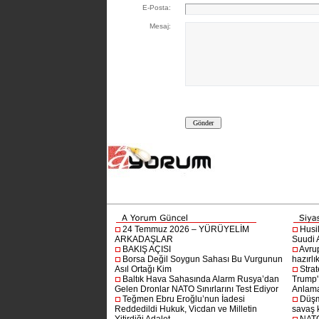
E-Posta:
Mesaj:
24 Temmuz 2026 – YÜRÜYELİM
Husi
ARKADAŞLAR
Suudi A
BAKIŞ AÇISI
Avru
Borsa Değil Soygun Sahası Bu Vurgunun
hazırlı
Asıl Ortağı Kim
Stra
Baltık Hava Sahasında Alarm Rusya’dan
Trump'ı
Gelen Dronlar NATO Sınırlarını Test Ediyor
Anlam
Teğmen Ebru Eroğlu’nun İadesi
Düşm
Reddedildi Hukuk, Vicdan ve Milletin
savaş 