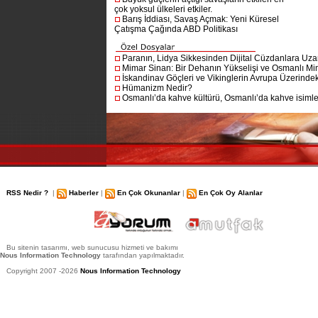
çok yoksul ülkeleri etkiler.
Barış İddiası, Savaş Açmak: Yeni Küresel
Çatışma Çağında ABD Politikası
Paranın, Lidya Sikkesinden Dijital Cüzdanlara Uza
Mimar Sinan: Bir Dehanın Yükselişi ve Osmanlı Mim
İskandinav Göçleri ve Vikinglerin Avrupa Üzerindeki
Hümanizm Nedir?
Osmanlı’da kahve kültürü, Osmanlı’da kahve isimler
RSS Nedir ?
|
Haberler
|
En Çok Okunanlar
|
En Çok Oy Alanlar
Bu sitenin tasarımı, web sunucusu hizmeti ve bakımı
Nous Information Technology
tarafından yapılmaktadır.
Copyright 2007 -2026
Nous Information Technology