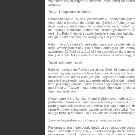
zayıflatma riskini taşıyor. Bu nedenle Pekin, enerji çıkarları
zorunda.
Tokyo: Dengelemenin Dönüşü
Başbakan Sanae Takaichi yönetimindeki Japonya'nın giderek 
yeteneklerin ötesinde de tedirgin etti. Çin'in korktuğu şey
değil, aynı zamanda bunun bir gösteri etkisi yaratmasıdır. 
bir Japonya, Hindistan, Vietnam ve Filipinler gibi ülkelere 
verir. Bu, Pekin'in temel stratejik hedeflerinden birini balta
olduğu ve direnişin boşuna olduğu algısını yaratmak.
Pekin, Tokyo'ya karşı Amerika'dan sessizce bir itidal talep 
değil. Washington'ın bakış açısından, daha güçlü bir Japony
azaltırken, Çin'i birinci ada zincirinde çevreleyen daha geni
bakış açısıyla, Tokyo yönetilmesi gereken bir sorun değil, akti
Taipei: indirgenemez öz
İlişkinin merkezinde Tayvan yer alıyor. Xi için birleşmeye gid
için ise Tayvan, aynı anda Amerikan güvenilirliğinin bir testi, 
diplomasi aracı olarak işlev görüyor. Sinyaller zaman zaman
paketlerinin zirveden sonraya ertelenebileceğine dair haberl
ticari pazarlığın parçası haline gelebileceği endişelerini artırd
getirilmesi ve Tayvan'ın statüsüne ilişkin Amerikan açıklam
yapması bekleniyor.
Ancak yapısal kısıtlamalar önemli ölçüde devam ediyor. Ame
politikasının kurumsal mimarisine derinden yerleşmiş durum
partili güvensizlik ise dramatik tavizler için alanı sınırlıyor.
stratejik büyük anlaşmadan ziyade taktiksel belirsizliktir. Yin
açıkça tartışılıyor olması, üçlü ilişkinin ne kadar istikrarsız 
Zirvenin başarabileceği ve başaramayacağı şeyler
Performans açısından bakıldığında, zirve, sonucu ne olursa o
başarı olacaktır. Trump için, küresel jeopolitiğin merkezind
pekiştiriyor. Xi için ise, Amerikan başkanını ağırlamak, art