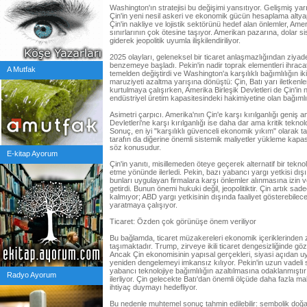
Washington'ın stratejisi bu değişimi yansıtıyor. Gelişmiş yarı 
Çin'in yeni nesil askeri ve ekonomik gücün hesaplama altyap
Çin'in nakliye ve lojistik sektörünü hedef alan önlemler, Am
sınırlarının çok ötesine taşıyor. Amerikan pazarına, dolar si
giderek jeopolitik uyumla ilişkilendiriliyor.
2025 olayları, geleneksel bir ticaret anlaşmazlığından ziyade
benzemeye başladı. Pekin'in nadir toprak elementleri ihracatına
A Mutfak
temelden değiştirdi ve Washington'a karşılıklı bağımlılığın ik
maruziyeti azaltma yarışına dönüştü: Çin, Batı yarı iletkenle
kurtulmaya çalışırken, Amerika Birleşik Devletleri de Çin'in 
endüstriyel üretim kapasitesindeki hakimiyetine olan bağımlı
Asimetri çarpıcı. Amerika'nın Çin'e karşı kırılganlığı geniş 
Devletleri'ne karşı kırılganlığı ise daha dar ama kritik tek
Sonuç, en iyi "karşılıklı güvenceli ekonomik yıkım" olarak t
tarafın da diğerine önemli sistemik maliyetler yükleme kapas
söz konusudur.
E-kitap Ayorum
Çin'in yanıtı, misillemeden öteye geçerek alternatif bir tekno
etme yönünde ilerledi. Pekin, bazı yabancı yargı yetkisi dı
bunları uygulayan firmalara karşı önlemler alınmasına izin 
getirdi. Bunun önemi hukuki değil, jeopolitiktir. Çin artık 
kalmıyor; ABD yargı yetkisinin dışında faaliyet gösterebilec
yaratmaya çalışıyor.
Ticaret: Özden çok görünüşe önem veriliyor
Bu bağlamda, ticaret müzakereleri ekonomik içeriklerinden
taşımaktadır. Trump, zirveye ikili ticaret dengesizliğinde göz
Ancak Çin ekonomisinin yapısal gerçekleri, siyasi açıdan uyg
yeniden dengelemeyi imkansız kılıyor. Pekin'in uzun vadeli s
yabancı teknolojiye bağımlılığın azaltılmasına odaklanmıştır;
Radyo Ayorum
ilerliyor. Çin gelecekte Batı'dan önemli ölçüde daha fazla ma
ihtiyaç duymayı hedefliyor.
Bu nedenle muhtemel sonuç tahmin edilebilir: sembolik doğal