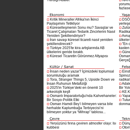
Yitirdiği Adalet
NATO
yorumu
fazlasıd
Kritik Mineraller Afrika'nın İkinci
DSÖ’
Paylaşımını Tetikliyor
yerleşe
Küreselleşmenin Sonu mu? Savaşlar ve
Zulü
Ticaret Çatışmaları Tedarik Zincirlerini Nasıl
Radika
Yeniden Şekillendiriyor?
Avru
İran savaşı küresel ticareti nasıl yeniden
ülkeler
şekillendirecek?
"En 
Türkiye 2025'te kira artışlarında AB
kasten
ülkelerini geride bıraktı.
Güne
Küresel Ticaretin Görünmez Altyapısı
Osmanlı
Gerçeğ
İnsan neden yazar? İçimizdeki toplumsal
Einst
sorumluluğu aramak
Spinoz
Tora, Stranger Things 5, Upside Down ve
radikal 
İnsan Ruhunun Metafiziği
Adal
2025'in Türkiye’deki en önemli 10
Bir Yol
arkeolojik keşfi
KE.K
Osmanlı İmparatorluğu'nda Kahvehaneler:
Yapa
Bir Sosyo-Politik Etki
Tutu
Osman Hamdi Bey’i bilmeyen varsa bile
donma
herhalde Kaplumbağa Terbiyecisi’ni
bilmeyen yoktur ya “Mihrap” tablosu...
Yeryüzünü fırına çeviren atmosfer olayı: Isı
Dünya
kubbesi
Otom