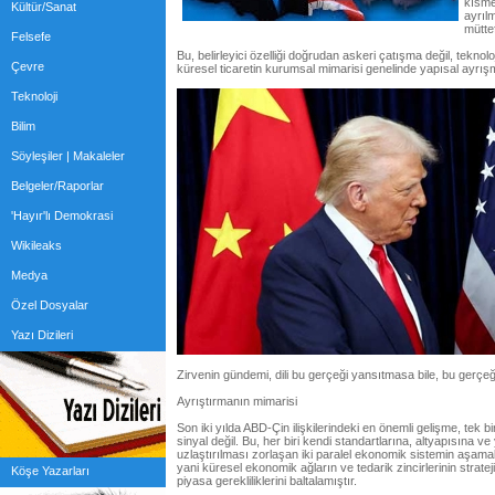
kısme
Kültür/Sanat
ayrılm
müttef
Felsefe
Bu, belirleyici özelliği doğrudan askeri çatışma değil, teknoloj
Çevre
küresel ticaretin kurumsal mimarisi genelinde yapısal ayrı
Teknoloji
Bilim
Söyleşiler | Makaleler
Belgeler/Raporlar
'Hayır'lı Demokrasi
Wikileaks
Medya
Özel Dosyalar
Yazı Dizileri
Zirvenin gündemi, dili bu gerçeği yansıtmasa bile, bu gerçeğ
Ayrıştırmanın mimarisi
Son iki yılda ABD-Çin ilişkilerindeki en önemli gelişme, tek 
sinyal değil. Bu, her biri kendi standartlarına, altyapısına v
uzlaştırılması zorlaşan iki paralel ekonomik sistemin aşamal
yani küresel ekonomik ağların ve tedarik zincirlerinin strate
Köşe Yazarları
piyasa gerekliliklerini baltalamıştır.