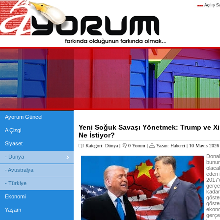
Ayorum Güncel
Yeni Soğuk Savaşı Yönetmek: Trump ve Xi
A Çizgi
Ne İstiyor?
Siyaset
Kategori:
Dünya
|
0 Yorum
|
Yazan:
Haberci
| 10 Mayıs 2026
Donal
- Dünya
bunun
olaca
- Avustralya
eden 
2017'
- Türkiye
gerçek
kadar 
Ekonomi
göster
göste
ekono
Yaşam
gerçe