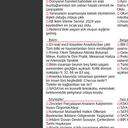
Dünyanın hareket halindeki en eski
Aynı
buzdağlarından biri yaban hayatı cenneti ile
Daha P
çarpışabilir
Oldu
Yarasaların azalmasıyla bebek ölümlerinin
Otom
ilişkili olduğu ortaya çıktı.
robotl
AB İklim İzleme Servisi: 2024 yazı
Avust
kaydedilen en sıcak yaz oldu.
olmad
Akdeniz'deki yaşam yok oluşun eşiğine
gelmiş.
En eski evcil köpekler Anadolu'dan çıktı:
BM G
Tüm bitki ve hayvanlardan önce evcilleştiler
uyarıs
Roma Yıkım Tabakası Altında Bulunan
Gelec
Mikve, Kudüs’te Dini Pratik, Mekansal Hafıza
Reko
ve Arkeolojik Tanıklık
vatanda
Bilim insanları beynin beş farklı yaşam
Türki
evresinden geçtiğini açıkladı: Kritik dönüm
Turis
noktaları 9, 32, 66 ve 83 yaş…
açıklan
Amerika kıtasında 'olmaması gereken' yeni
bir insan türü keşfedildi: Checua nedir?
Türkler ile bağlantıları var mı?
NASA'nın en kuvvetli teleskobu, evrendeki
beklenmedik gelişmeyi ortaya koydu.
Zincirleri Parçalayan Anaların Kalplerinin
ASK
İsyanı Özgürlük Ateşi
SİYA
Korkunun Muhalefeti Halkın Öfkesini
SEF
Bastıranlar, İktidarın Gölgesinde Yaşayanlar
SAT
İnkârın Duvarı Devlet Susuyor, Çerkeslerin
BİR
Tarihi Haykırıyor
Büyük güçlerin açtığı savaşların etkileri en