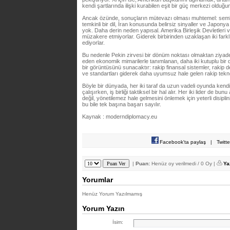
kendi şartlarında ilişki kurabilen eşit bir güç merkezi olduğun
Ancak özünde, sonuçların mütevazı olması muhtemel: semboli
temkinli bir dil, İran konusunda belirsiz sinyaller ve Japon
yok. Daha derin neden yapısal. Amerika Birleşik Devletleri ve
müzakere etmiyorlar. Giderek birbirinden uzaklaşan iki farkl
ediyorlar.
Bu nedenle Pekin zirvesi bir dönüm noktası olmaktan ziyade b
eden ekonomik mimarilerle tanımlanan, daha iki kutuplu bir 
bir görüntüsünü sunacaktır: rakip finansal sistemler, rakip de
ve standartları giderek daha uyumsuz hale gelen rakip tekno
Böyle bir dünyada, her iki taraf da uzun vadeli oyunda kend
çalışırken, iş birliği taktiksel bir hal alır. Her iki lider de b
değil, yönetilemez hale gelmesini önlemek için yeterli disipli
bu bile tek başına başarı sayılır.
Kaynak : moderndiplomacy.eu
Facebook'ta paylaş
|
Twitt
|
Puan:
Henüz oy verilmedi / 0 Oy |
Ya
Yorumlar
Henüz Yorum Yazılmamış
Yorum Yazın
İsim: