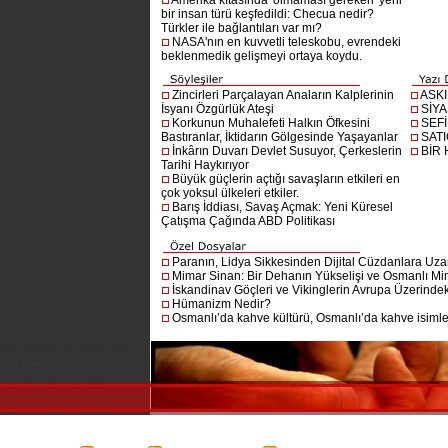
Amerika kıtasında 'olmaması gereken' yeni
bir insan türü keşfedildi: Checua nedir?
Türkler ile bağlantıları var mı?
NASA'nın en kuvvetli teleskobu, evrendeki
beklenmedik gelişmeyi ortaya koydu.
Zincirleri Parçalayan Anaların Kalplerinin
ASK
İsyanı Özgürlük Ateşi
SİYA
Korkunun Muhalefeti Halkın Öfkesini
SEF
Bastıranlar, İktidarın Gölgesinde Yaşayanlar
SAT
İnkârın Duvarı Devlet Susuyor, Çerkeslerin
BİR
Tarihi Haykırıyor
Büyük güçlerin açtığı savaşların etkileri en
çok yoksul ülkeleri etkiler.
Barış İddiası, Savaş Açmak: Yeni Küresel
Çatışma Çağında ABD Politikası
Paranın, Lidya Sikkesinden Dijital Cüzdanlara Uza
Mimar Sinan: Bir Dehanın Yükselişi ve Osmanlı Mim
İskandinav Göçleri ve Vikinglerin Avrupa Üzerindeki
Hümanizm Nedir?
Osmanlı’da kahve kültürü, Osmanlı’da kahve isimler