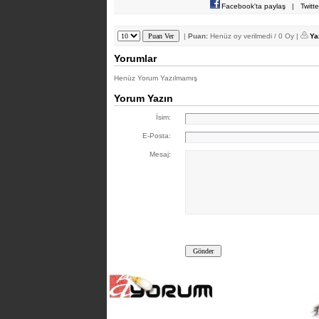
Facebook'ta paylaş
|
Twitt
|
Puan:
Henüz oy verilmedi / 0 Oy |
Ya
Yorumlar
Henüz Yorum Yazılmamış
Yorum Yazın
İsim:
E-Posta:
Mesaj: