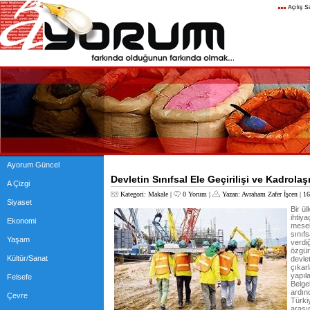
Ayorum Güncel
Devletin Sınıfsal Ele Geçirilişi ve Kadrola
A Çizgi
Kategori:
Makale
|
0 Yorum
|
Yazan:
Avraham Zafer İşcen
| 16
Siyaset
Bir ü
ihtiy
Ekonomi
mesele
sınıf
Yaşam
verdiğ
özgür
Kültür/Sanat
devle
çıkar
yapıla
Felsefe
Belgel
ardın
Çevre
Türkiy
arası