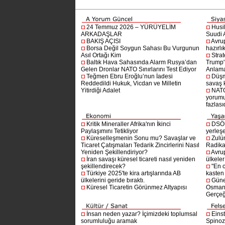
24 Temmuz 2026 – YÜRÜYELİM
Husi
ARKADAŞLAR
Suudi A
BAKIŞ AÇISI
Avru
Borsa Değil Soygun Sahası Bu Vurgunun
hazırlı
Asıl Ortağı Kim
Stra
Baltık Hava Sahasında Alarm Rusya’dan
Trump'ı
Gelen Dronlar NATO Sınırlarını Test Ediyor
Anlam
Teğmen Ebru Eroğlu’nun İadesi
Düşm
Reddedildi Hukuk, Vicdan ve Milletin
savaş 
Yitirdiği Adalet
NATO
yorumu
fazlasıd
Kritik Mineraller Afrika'nın İkinci
DSÖ’
Paylaşımını Tetikliyor
yerleşe
Küreselleşmenin Sonu mu? Savaşlar ve
Zulü
Ticaret Çatışmaları Tedarik Zincirlerini Nasıl
Radika
Yeniden Şekillendiriyor?
Avru
İran savaşı küresel ticareti nasıl yeniden
ülkeler
şekillendirecek?
"En 
Türkiye 2025'te kira artışlarında AB
kasten
ülkelerini geride bıraktı.
Güne
Küresel Ticaretin Görünmez Altyapısı
Osmanlı
Gerçeğ
İnsan neden yazar? İçimizdeki toplumsal
Einst
sorumluluğu aramak
Spinoz