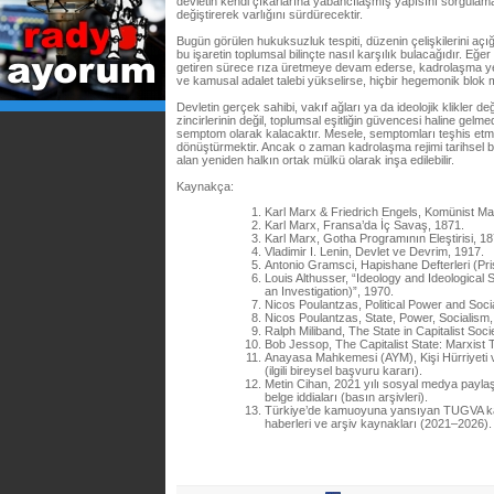
devletin kendi çıkarlarına yabancılaşmış yapısını sorgula
değiştirerek varlığını sürdürecektir.
Bugün görülen hukuksuzluk tespiti, düzenin çelişkilerini açığ
bu işaretin toplumsal bilinçte nasıl karşılık bulacağıdır. Eğer 
getiren sürece rıza üretmeye devam ederse, kadrolaşma yeni 
ve kamusal adalet talebi yükselirse, hiçbir hegemonik blok mu
Devletin gerçek sahibi, vakıf ağları ya da ideolojik klikler d
zincirlerinin değil, toplumsal eşitliğin güvencesi haline gelmed
semptom olarak kalacaktır. Mesele, semptomları teşhis etmek 
dönüştürmektir. Ancak o zaman kadrolaşma rejimi tarihsel bi
alan yeniden halkın ortak mülkü olarak inşa edilebilir.
Kaynakça:
Karl Marx & Friedrich Engels, Komünist Ma
Karl Marx, Fransa’da İç Savaş, 1871.
Karl Marx, Gotha Programının Eleştirisi, 18
Vladimir I. Lenin, Devlet ve Devrim, 1917.
Antonio Gramsci, Hapishane Defterleri (P
Louis Althusser, “Ideology and Ideological
an Investigation)”, 1970.
Nicos Poulantzas, Political Power and Soci
Nicos Poulantzas, State, Power, Socialism,
Ralph Miliband, The State in Capitalist Soci
Bob Jessop, The Capitalist State: Marxist
Anayasa Mahkemesi (AYM), Kişi Hürriyeti ve
(ilgili bireysel başvuru kararı).
Metin Cihan, 2021 yılı sosyal medya payl
belge iddiaları (basın arşivleri).
Türkiye’de kamuoyuna yansıyan TUGVA kadr
haberleri ve arşiv kaynakları (2021–2026).