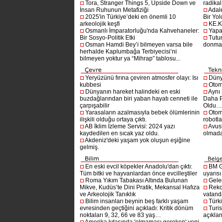
Tora, Stranger Things 5, Upside Down ve
radikal 
İnsan Ruhunun Metafiziği
Adal
2025'in Türkiye’deki en önemli 10
Bir Yol
arkeolojik keşfi
KE.K
Osmanlı İmparatorluğu'nda Kahvehaneler:
Yapa
Bir Sosyo-Politik Etki
Tutu
Osman Hamdi Bey’i bilmeyen varsa bile
donma
herhalde Kaplumbağa Terbiyecisi’ni
bilmeyen yoktur ya “Mihrap” tablosu...
Yeryüzünü fırına çeviren atmosfer olayı: Isı
Dünya
kubbesi
Otom
Dünyanın hareket halindeki en eski
Aynı
buzdağlarından biri yaban hayatı cenneti ile
Daha P
çarpışabilir
Oldu
Yarasaların azalmasıyla bebek ölümlerinin
Otom
ilişkili olduğu ortaya çıktı.
robotl
AB İklim İzleme Servisi: 2024 yazı
Avust
kaydedilen en sıcak yaz oldu.
olmad
Akdeniz'deki yaşam yok oluşun eşiğine
gelmiş.
En eski evcil köpekler Anadolu'dan çıktı:
BM G
Tüm bitki ve hayvanlardan önce evcilleştiler
uyarıs
Roma Yıkım Tabakası Altında Bulunan
Gelec
Mikve, Kudüs’te Dini Pratik, Mekansal Hafıza
Reko
ve Arkeolojik Tanıklık
vatanda
Bilim insanları beynin beş farklı yaşam
Türki
evresinden geçtiğini açıkladı: Kritik dönüm
Turis
noktaları 9, 32, 66 ve 83 yaş…
açıklan