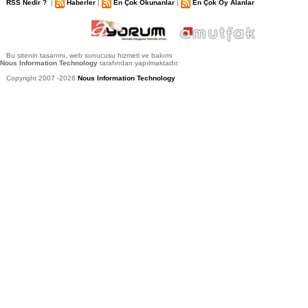
RSS Nedir ?
|
Haberler
|
En Çok Okunanlar
|
En Çok Oy Alanlar
Bu sitenin tasarımı, web sunucusu hizmeti ve bakımı
Nous Information Technology
tarafından yapılmaktadır.
Copyright 2007 -2026
Nous Information Technology