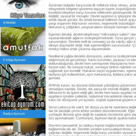
Sızdırılan belgeler karşısında ilk refleksin inkar olması, ar
nihayetinde belgeleri gündeme taşıyan kişinin özgürlüğünde
kendisini eleştiriye karşı koruma refleksinin göstergesidir. B
değildir, siyasal bir mesajdır. Devlet aygıtının iç işleyişine d
tehdit olarak görülür. Bu tehdit bertaraf edilirken hukuk araç
A Mutfak
yargı organının ihlal kararı vermesi, hegemonik bütünlüğün ç
blokunun iç çelişkileri, yargısal alanın tümüyle homojen olm
Egemen ideoloji, devleti eleştirmeyi “milli iradeye saldırı” ola
siyasal-ideolojik ağlarını özdeşleştirmektedir. Oysa gerçek yu
savunmaktır. Devletin belli bir cemaatçi ya da vakıfçı ağın
ülkeye düşmanlık değil, halk egemenliğinin savunusudur. Çü
emekçi halkın ortak çıkarına dayanmalıdır.
Neoliberal çağda devletin dönüşümü, yalnızca özelleştirmel
E-kitap Ayorum
dağıtımıyla da gerçekleşir. Kamu kurumları, piyasacı ve ideo
doldurulduğunda, devlet hem sermayenin ihtiyaçlarına hem d
hizmet eder. Bu süreçte hukuk, sermaye birikim rejiminin ve
sağlamak için esnetilir. Hukukun seçici uygulanması, egemen 
tasfiyesi için kullanılırken, aynı mekanizma, iktidara yakın
gömülür.
AYM’nin kararı, bu düzenin bütünüyle çöktüğünü göstermez,
olmadığını kanıtlar. Devlet, tek parça bir monolit değildir, çel
Althusser’in de işaret ettiği gibi, devlet hem baskı aygıtları 
aygıtların içindeki çatlaklar, toplumsal mücadelenin olanak al
kalıcı bir dönüşüme yol açması, örgütlü toplumsal güçlerin 
Sorun yalnızca bir vakıf, bir dosya ya da bir tutuklama değild
dar bir ideolojik çevre lehine yeniden düzenlenmesidir. Eğ
Radyo Ayorum
yurttaşlık ilkesine göre değil de sadakat zincirlerine göre 
özü aşınmaktadır. Cumhuriyet, biçimsel olarak ayakta kalsa b
Devrimci perspektif, bu tabloyu kişisel mağduriyetler düzeyin
bağlamında ele alır. Devletin yeniden kamusallaştırılması, şef
çağrıları değildir, hegemonik bloğa karşı yürütülen siyasal 