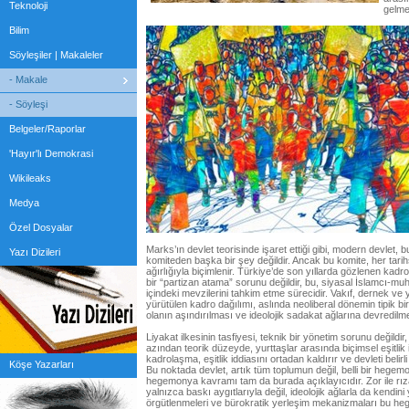
Teknoloji
gelmes
Bilim
Söyleşiler | Makaleler
- Makale
- Söyleşi
Belgeler/Raporlar
'Hayır'lı Demokrasi
Wikileaks
Medya
Özel Dosyalar
Marks’ın devlet teorisinde işaret ettiği gibi, modern devlet, b
Yazı Dizileri
komiteden başka bir şey değildir. Ancak bu komite, her tarih
ağırlığıyla biçimlenir. Türkiye’de son yıllarda gözlenen kadr
bir “partizan atama” sorunu değildir, bu, siyasal İslamcı-m
içindeki mevzilerini tahkim etme sürecidir. Vakıf, dernek ve 
yürütülen kadro dağılımı, aslında neoliberal dönemin tipik 
olanın aşındırılması ve ideolojik sadakat ağlarına devredilme
Liyakat ilkesinin tasfiyesi, teknik bir yönetim sorunu değildir, 
azından teorik düzeyde, yurttaşlar arasında biçimsel eşitlik 
kadrolaşma, eşitlik iddiasını ortadan kaldırır ve devleti belirli
Köşe Yazarları
Bu noktada devlet, artık tüm toplumun değil, belli bir hegemo
hegemonya kavramı tam da burada açıklayıcıdır. Zor ile rızan
yalnızca baskı aygıtlarıyla değil, ideolojik ağlarla da kendini 
örgütlenmeleri ve bürokratik yerleşim mekanizmaları bu heg