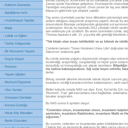
keman sanatçısı SUNA KAN da bu mahallede çocukluk yılların
Zaman içinde Hacettepe gelişirken, Esentepe’nin ortasındaki
- Kültürün Damarları
Tandoğan meydanına taşındı. Onun yerine bir taş anıt dikilmi
ihtiyacını gidermek için otopark yapıldı.
- Aptallığıma verin
Taş anıtın üzerindeki yazılar önce dikkatimi çekmemişti ama
- Unutulmayan Yapıtlar
anlamı olduğunu düşünerek araştırma yaptım. Ancak bu anı
üniversitenin Beytepe yerleşkesinin girişindeki yol ayrımını
üzülmüştüm. Ancak bu heykelin 2012 yılındaki rektör tarafı
- Ahlak
tam anlamıyla çok üzüldüm. Bu anıtın üzerindeki cümle, değer
Thomas Aquinas’a aitti. 13. yüzyılda dile getirdiği felsefeni
- Laiklik ve Eğitim
"Tek kitabı olan insan tehlikelidir ve az bilmek de tehlike
- Tarihin Gölgesinde
Cümlenin tamamı ‘Timeo Hominem Unius Libri‘ doğrudan terc
- Bir Ressamın Yaşamı
Sakınırım’ anlamına gelir.
Bu cümle aslında çoğulcu düşüncenin simgesi olan üniversite
- Düşün Düşün
incelendiği, araştırıldığı, sorgulandığı ve hiçbir şeyin ezbere 
tartışıldığı ve konuşulduğu yer olarak tanımlanır.
Bilgeliği
- Pencere
hiç tadına bakmayacaksın. Sığ sular beyni zehirler, faka
derler.
- Yaşam öğütleri
Birkaç senedir ülkemin ekonomik olarak büyük sarsıntı geç
- Merkezli Düşünme
insanların verdiği kararlara kerhen katlanmamızı, tarih nas
Birileri tutturdu ortada NAS var diye. Evet, Kur'an'da 114. 
- Ulus Yazıları
‘Ekonomi’, ‘Faiz’ gibi kavramlara nasıl bağladılar, anlamak
beraber araştıralım.
- Güneşten Damlalar
Bu NAS suresi 6 ayetten oluşur:
- Korona Günlüğü
"Cinlerden olsun, insanlardan olsun, insanların kalple
- Hizan Köy Masalları
şerrinden, insanların Rabbinden, insanların Malik ve 
sığınırım."
- Berlin Günceleri
Bu surenin, cinlerden ve insanlardan gelen kötülüklerden k
Cinlerin faiz ve ekonomi ile alakasını bir bilen varsa çıksı