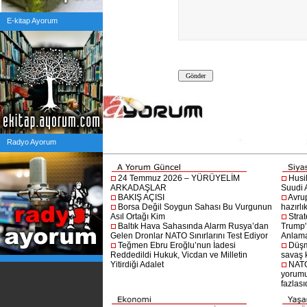
E-kitap Ayorum
Radyo Ayorum
24 Temmuz 2026 – YÜRÜYELİM
Husi
ARKADAŞLAR
Suudi A
BAKIŞ AÇISI
Avru
Borsa Değil Soygun Sahası Bu Vurgunun
hazırlı
Asıl Ortağı Kim
Stra
Baltık Hava Sahasında Alarm Rusya’dan
Trump'ı
Gelen Dronlar NATO Sınırlarını Test Ediyor
Anlam
Teğmen Ebru Eroğlu’nun İadesi
Düşm
Reddedildi Hukuk, Vicdan ve Milletin
savaş 
Yitirdiği Adalet
NATO
yorumu
fazlasıd