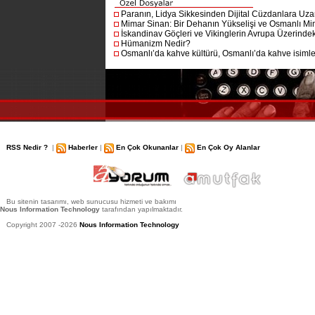
Paranın, Lidya Sikkesinden Dijital Cüzdanlara Uza
Mimar Sinan: Bir Dehanın Yükselişi ve Osmanlı Mim
İskandinav Göçleri ve Vikinglerin Avrupa Üzerindeki
Hümanizm Nedir?
Osmanlı’da kahve kültürü, Osmanlı’da kahve isimler
RSS Nedir ?
|
Haberler
|
En Çok Okunanlar
|
En Çok Oy Alanlar
Bu sitenin tasarımı, web sunucusu hizmeti ve bakımı
Nous Information Technology
tarafından yapılmaktadır.
Copyright 2007 -2026
Nous Information Technology