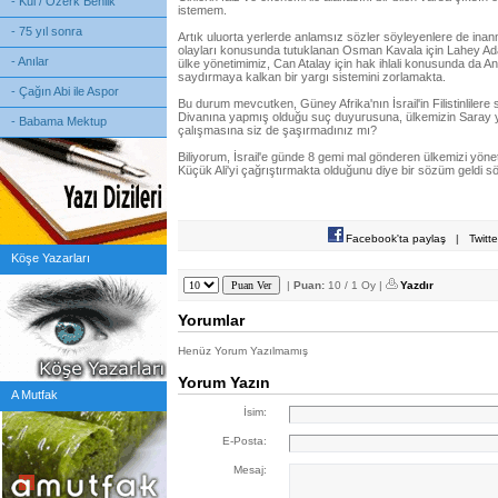
- Kul / Özerk Benlik
istemem.
- 75 yıl sonra
Artık uluorta yerlerde anlamsız sözler söyleyenlere de in
olayları konusunda tutuklanan Osman Kavala için Lahey Ada
- Anılar
ülke yönetimimiz, Can Atalay için hak ihlali konusunda da
saydırmaya kalkan bir yargı sistemini zorlamakta.
- Çağın Abi ile Aspor
Bu durum mevcutken, Güney Afrika'nın İsrail'in Filistinliler
Divanına yapmış olduğu suç duyurusuna, ülkemizin Saray 
- Babama Mektup
çalışmasına siz de şaşırmadınız mı?
Biliyorum, İsrail'e günde 8 gemi mal gönderen ülkemizi yönet
Küçük Ali'yi çağrıştırmakta olduğunu diye bir sözüm geldi 
Facebook'ta paylaş
|
Twitt
Köşe Yazarları
|
Puan:
10 / 1 Oy |
Yazdır
Yorumlar
Henüz Yorum Yazılmamış
Yorum Yazın
A Mutfak
İsim:
E-Posta:
Mesaj: