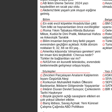
AB İklim İzleme Servisi: 2024 yazı
Avust
kaydedilen en sıcak yaz oldu.
olmad
Akdeniz'deki yaşam yok oluşun eşiğine
gelmiş.
En eski evcil köpekler Anadolu'dan çıktı:
BM G
Tüm bitki ve hayvanlardan önce evcilleştiler
uyarıs
Roma Yıkım Tabakası Altında Bulunan
Gelec
Mikve, Kudüs’te Dini Pratik, Mekansal Hafıza
Reko
ve Arkeolojik Tanıklık
vatanda
Bilim insanları beynin beş farklı yaşam
Türki
evresinden geçtiğini açıkladı: Kritik dönüm
Turis
noktaları 9, 32, 66 ve 83 yaş…
açıklan
Amerika kıtasında 'olmaması gereken' yeni
bir insan türü keşfedildi: Checua nedir?
Türkler ile bağlantıları var mı?
NASA'nın en kuvvetli teleskobu, evrendeki
beklenmedik gelişmeyi ortaya koydu.
Zincirleri Parçalayan Anaların Kalplerinin
ASK
İsyanı Özgürlük Ateşi
SİYA
Korkunun Muhalefeti Halkın Öfkesini
SEF
Bastıranlar, İktidarın Gölgesinde Yaşayanlar
SAT
İnkârın Duvarı Devlet Susuyor, Çerkeslerin
BİR
Tarihi Haykırıyor
Büyük güçlerin açtığı savaşların etkileri en
çok yoksul ülkeleri etkiler.
Barış İddiası, Savaş Açmak: Yeni Küresel
Çatışma Çağında ABD Politikası