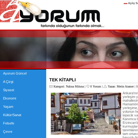
Ayorum Güncel
TEK KİTAPLI
A Çizgi
Kategori:
Nalına Mıhına
|
0 Yorum
|
Yazan:
Metin Atamer
| 1
Siyaset
Ankara'nın
yerleşim y
Ekonomi
mahallesi
Hamamönü 
Yaşam
yerleşime
yolunun h
Kültür/Sanat
tepecik va
Kanımca b
Erzincan’d
Felsefe
kurmuşlar
tanımlanır
Çevre
tam ortası
havuzlu fı