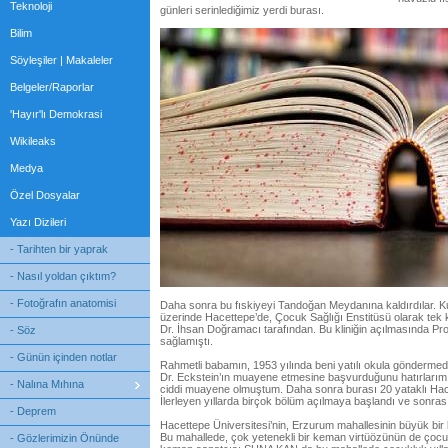
Teknoloji
günleri serinlediğimiz yerdi burası.
Bilim
Söyleşiler | Makaleler
Belgeler/Raporlar
'Hayır'lı Demokrasi
Wikileaks
Medya
Özel Dosyalar
Yazı Dizileri
- Tarihten bir yaprak
- Nasıl yoldan çıktım?
- Fotoğrafın anatomisi
Daha sonra bu fıskiyeyi Tandoğan Meydanına kaldırdılar. Ku
üzerinde Hacettepe’de, Çocuk Sağlığı Enstitüsü olarak tek katlı
Dr. İhsan Doğramacı tarafından. Bu kliniğin açılmasında Pro
- Söz
sağlamıştı.
- Günün içinden notlar
Rahmetli babamın, 1953 yılında beni yatılı okula gönderm
Dr. Eckstein’ın muayene etmesine başvurduğunu hatırlarım
- Nalına Mıhına
ciddi muayene olmuştum. Daha sonra burası 20 yataklı Hac
İlerleyen yıllarda birçok bölüm açılmaya başlandı ve sonras
- Deprem
Hacettepe Üniversitesi’nin, Erzurum mahallesinin büyük bi
Bu mahallede, çok yetenekli bir keman virtüözünün de çocuklu
- Gözlerimizin Önünde