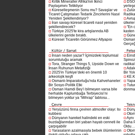
Kritik Mineraller Afrika'nın İkinci
DSÖ’
Paylaşımını Tetikliyor
yerleşe
Küreselleşmenin Sonu mu? Savaşlar ve
Zulü
Ticaret Çatışmaları Tedarik Zincirlerini Nasıl
Radika
Yeniden Şekillendiriyor?
Avru
İran savaşı küresel ticareti nasıl yeniden
ülkeler
şekillendirecek?
"En 
Türkiye 2025'te kira artışlarında AB
kasten
ülkelerini geride bıraktı.
Güne
Küresel Ticaretin Görünmez Altyapısı
Osmanlı
Gerçeğ
İnsan neden yazar? İçimizdeki toplumsal
Einst
sorumluluğu aramak
Spinoz
Tora, Stranger Things 5, Upside Down ve
radikal 
İnsan Ruhunun Metafiziği
Adal
2025'in Türkiye’deki en önemli 10
Bir Yol
arkeolojik keşfi
KE.K
Osmanlı İmparatorluğu'nda Kahvehaneler:
Yapa
Bir Sosyo-Politik Etki
Tutu
Osman Hamdi Bey’i bilmeyen varsa bile
donma
herhalde Kaplumbağa Terbiyecisi’ni
bilmeyen yoktur ya “Mihrap” tablosu...
Yeryüzünü fırına çeviren atmosfer olayı: Isı
Dünya
kubbesi
Otom
Dünyanın hareket halindeki en eski
Aynı
buzdağlarından biri yaban hayatı cenneti ile
Daha P
çarpışabilir
Oldu
Yarasaların azalmasıyla bebek ölümlerinin
Otom
ilişkili olduğu ortaya çıktı.
robotl