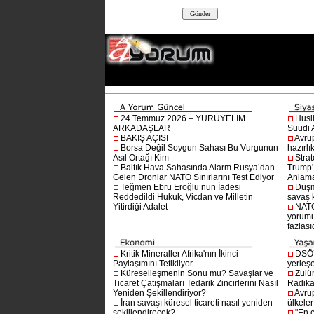
24 Temmuz 2026 – YÜRÜYELİM
Husi
ARKADAŞLAR
Suudi A
BAKIŞ AÇISI
Avru
Borsa Değil Soygun Sahası Bu Vurgunun
hazırlı
Asıl Ortağı Kim
Stra
Baltık Hava Sahasında Alarm Rusya’dan
Trump'ı
Gelen Dronlar NATO Sınırlarını Test Ediyor
Anlam
Teğmen Ebru Eroğlu’nun İadesi
Düşm
Reddedildi Hukuk, Vicdan ve Milletin
savaş 
Yitirdiği Adalet
NATO
yorumu
fazlasıd
Kritik Mineraller Afrika'nın İkinci
DSÖ’
Paylaşımını Tetikliyor
yerleşe
Küreselleşmenin Sonu mu? Savaşlar ve
Zulü
Ticaret Çatışmaları Tedarik Zincirlerini Nasıl
Radika
Yeniden Şekillendiriyor?
Avru
İran savaşı küresel ticareti nasıl yeniden
ülkeler
şekillendirecek?
"En 