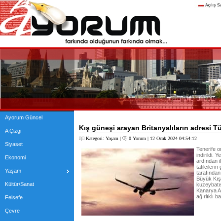
Ayorum Güncel
Kış güneşi arayan Britanyalıların adresi T
A Çizgi
Kategori:
Yaşam
|
0 Yorum
| 12 Ocak 2024 04:54:12
Siyaset
Tenerife o
indirildi. 
Ekonomi
ardından i
tatilcileri
Yaşam
tarafından 
Büyük Kış
Kültür/Sanat
kuzeybatı
Kanarya Ad
ağırlıklı b
Felsefe
Çevre