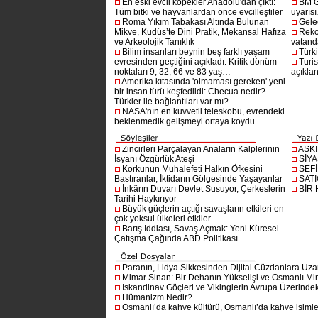
En eski evcil köpekler Anadolu'dan çıktı:
BM G
Tüm bitki ve hayvanlardan önce evcilleştiler
uyarıs
Roma Yıkım Tabakası Altında Bulunan
Gelec
Mikve, Kudüs’te Dini Pratik, Mekansal Hafıza
Reko
ve Arkeolojik Tanıklık
vatanda
Bilim insanları beynin beş farklı yaşam
Türki
evresinden geçtiğini açıkladı: Kritik dönüm
Turis
noktaları 9, 32, 66 ve 83 yaş…
açıklan
Amerika kıtasında 'olmaması gereken' yeni
bir insan türü keşfedildi: Checua nedir?
Türkler ile bağlantıları var mı?
NASA'nın en kuvvetli teleskobu, evrendeki
beklenmedik gelişmeyi ortaya koydu.
Zincirleri Parçalayan Anaların Kalplerinin
ASK
İsyanı Özgürlük Ateşi
SİYA
Korkunun Muhalefeti Halkın Öfkesini
SEF
Bastıranlar, İktidarın Gölgesinde Yaşayanlar
SAT
İnkârın Duvarı Devlet Susuyor, Çerkeslerin
BİR
Tarihi Haykırıyor
Büyük güçlerin açtığı savaşların etkileri en
çok yoksul ülkeleri etkiler.
Barış İddiası, Savaş Açmak: Yeni Küresel
Çatışma Çağında ABD Politikası
Paranın, Lidya Sikkesinden Dijital Cüzdanlara Uza
Mimar Sinan: Bir Dehanın Yükselişi ve Osmanlı Mim
İskandinav Göçleri ve Vikinglerin Avrupa Üzerindeki
Hümanizm Nedir?
Osmanlı’da kahve kültürü, Osmanlı’da kahve isimler