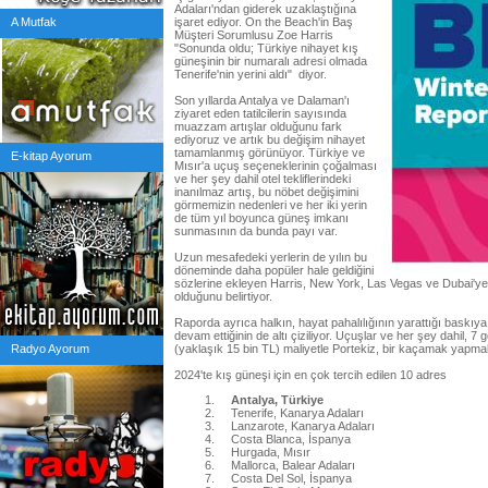
Adaları'ndan giderek uzaklaştığına
A Mutfak
işaret ediyor. On the Beach'in Baş
Müşteri Sorumlusu Zoe Harris
"Sonunda oldu; Türkiye nihayet kış
güneşinin bir numaralı adresi olmada
Tenerife'nin yerini aldı" diyor.
Son yıllarda Antalya ve Dalaman'ı
ziyaret eden tatilcilerin sayısında
muazzam artışlar olduğunu fark
ediyoruz ve artık bu değişim nihayet
tamamlanmış görünüyor. Türkiye ve
E-kitap Ayorum
Mısır'a uçuş seçeneklerinin çoğalması
ve her şey dahil otel tekliflerindeki
inanılmaz artış, bu nöbet değişimini
görmemizin nedenleri ve her iki yerin
de tüm yıl boyunca güneş imkanı
sunmasının da bunda payı var.
Uzun mesafedeki yerlerin de yılın bu
döneminde daha popüler hale geldiğini
sözlerine ekleyen Harris, New York, Las Vegas ve Dubai'ye y
olduğunu belirtiyor.
Raporda ayrıca halkın, hayat pahalılığının yarattığı baskı
devam ettiğinin de altı çiziliyor. Uçuşlar ve her şey dahil, 7 ge
Radyo Ayorum
(yaklaşık 15 bin TL) maliyetle Portekiz, bir kaçamak yapmak 
2024'te kış güneşi için en çok tercih edilen 10 adres
Antalya, Türkiye
Tenerife, Kanarya Adaları
Lanzarote, Kanarya Adaları
Costa Blanca, İspanya
Hurgada, Mısır
Mallorca, Balear Adaları
Costa Del Sol, İspanya