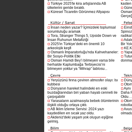
Türkiye 2025'te kira artışlarında AB
kasten
ülkelerini geride bıraktı.
Güne
Küresel Ticaretin Görünmez Altyapısı
Osmanlı
Gerçeğ
İnsan neden yazar? İçimizdeki toplumsal
Einst
sorumluluğu aramak
Spinoz
Tora, Stranger Things 5, Upside Down ve
radikal 
İnsan Ruhunun Metafiziği
Adal
2025'in Türkiye’deki en önemli 10
Bir Yol
arkeolojik keşfi
KE.K
Osmanlı İmparatorluğu'nda Kahvehaneler:
Yapa
Bir Sosyo-Politik Etki
Tutu
Osman Hamdi Bey’i bilmeyen varsa bile
donma
herhalde Kaplumbağa Terbiyecisi’ni
bilmeyen yoktur ya “Mihrap” tablosu...
Yeryüzünü fırına çeviren atmosfer olayı: Isı
Dünya
kubbesi
Otom
Dünyanın hareket halindeki en eski
Aynı
buzdağlarından biri yaban hayatı cenneti ile
Daha P
çarpışabilir
Oldu
Yarasaların azalmasıyla bebek ölümlerinin
Otom
ilişkili olduğu ortaya çıktı.
robotl
AB İklim İzleme Servisi: 2024 yazı
Avust
kaydedilen en sıcak yaz oldu.
olmad
Akdeniz'deki yaşam yok oluşun eşiğine
gelmiş.