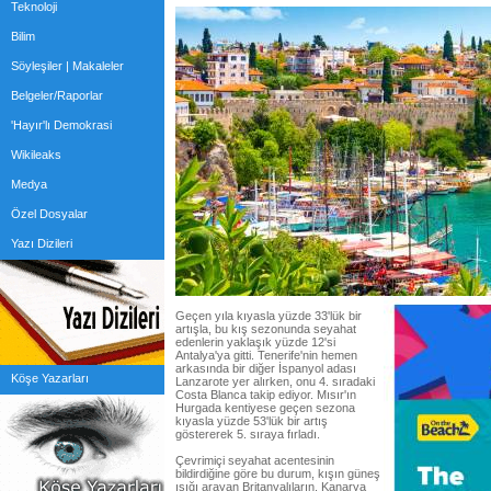
Teknoloji
Bilim
Söyleşiler | Makaleler
Belgeler/Raporlar
'Hayır'lı Demokrasi
Wikileaks
Medya
Özel Dosyalar
Yazı Dizileri
Geçen yıla kıyasla yüzde 33'lük bir
artışla, bu kış sezonunda seyahat
edenlerin yaklaşık yüzde 12'si
Antalya'ya gitti. Tenerife'nin hemen
arkasında bir diğer İspanyol adası
Köşe Yazarları
Lanzarote yer alırken, onu 4. sıradaki
Costa Blanca takip ediyor. Mısır'ın
Hurgada kentiyese geçen sezona
kıyasla yüzde 53'lük bir artış
göstererek 5. sıraya fırladı.
Çevrimiçi seyahat acentesinin
bildirdiğine göre bu durum, kışın güneş
ışığı arayan Britanyalıların, Kanarya