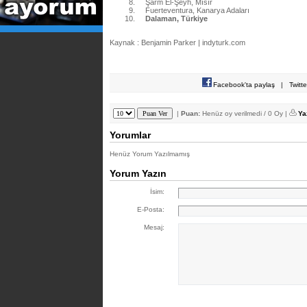
Şarm El-Şeyh, Mısır
Fuerteventura, Kanarya Adaları
Dalaman, Türkiye
Kaynak : Benjamin Parker | indyturk.com
Facebook'ta paylaş
|
Twitt
|
Puan:
Henüz oy verilmedi / 0 Oy |
Ya
Yorumlar
Henüz Yorum Yazılmamış
Yorum Yazın
İsim:
E-Posta:
Mesaj: