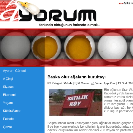
Ayorum Güncel
Başka olur ağaların kurultayı
A Çizgi
Kategori:
Makale
|
0 Yorum
|
Yazan:
Ayşe Özer
| 13 Ocak 201
Siyaset
Elin oğlunun Star W
Kapadokya’da bizim 
Ekonomi
olmamız ve bu dizinin
olması tesadüf olama
Yaşam
kurtulamıyoruz. Fındı
dikiyor bayrağı, her
Kültür/Sanat
kuruluşun partisinde
Felsefe
Başka iktidar alanı kalmayınca yeni ağalıklar haline geliyor 
il ve ilçe kongrelerinde kendilerinin işaret buyurduğu aday
Çevre
ederek oluşturdukları iktidar alanları kurultayda da parti mecl