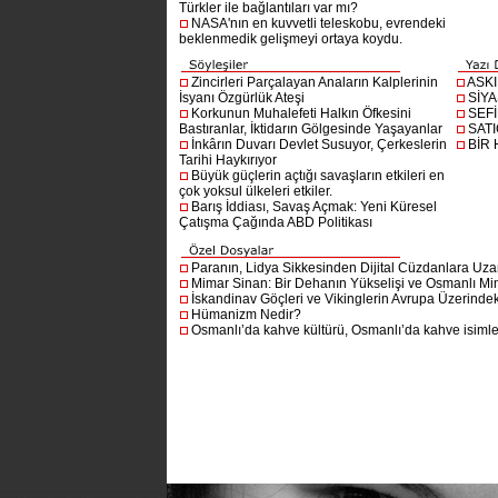
Türkler ile bağlantıları var mı?
NASA'nın en kuvvetli teleskobu, evrendeki
beklenmedik gelişmeyi ortaya koydu.
Zincirleri Parçalayan Anaların Kalplerinin
ASK
İsyanı Özgürlük Ateşi
SİYA
Korkunun Muhalefeti Halkın Öfkesini
SEF
Bastıranlar, İktidarın Gölgesinde Yaşayanlar
SAT
İnkârın Duvarı Devlet Susuyor, Çerkeslerin
BİR
Tarihi Haykırıyor
Büyük güçlerin açtığı savaşların etkileri en
çok yoksul ülkeleri etkiler.
Barış İddiası, Savaş Açmak: Yeni Küresel
Çatışma Çağında ABD Politikası
Paranın, Lidya Sikkesinden Dijital Cüzdanlara Uza
Mimar Sinan: Bir Dehanın Yükselişi ve Osmanlı Mim
İskandinav Göçleri ve Vikinglerin Avrupa Üzerindeki
Hümanizm Nedir?
Osmanlı’da kahve kültürü, Osmanlı’da kahve isimler