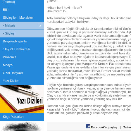
çıkıyor.
Teknoloji
-Ağam beni kovir misen?
Bilim
-Kovmirem lo!
Söyleşiler | Makaleler
Artık kurultay belediye başkanı adayını değil, tek iktidar ala
kurultaydaki adayları belirliyor.
- Makale
Dünyanın en küçük ülkesi olarak tanımlanırken İkinci Yeni’nin 
kurtuluşun ve kuruluşun partisinin kurultay salonlarında. Aşk
- Söyleşi
lobilerinde sevdadan söz açacak vakit bulunamadığından. Par
için ekmeğinden olanların ayrımını yapamayanların değil, ya
Belgeler/Raporlar
yurdunda paryalaştıran, onların varlığında kendini bir türlü 
herkesi ve her şeyi değilleyerek, bu mezhebe, şu etnik köke
'Hayır'lı Demokrasi
değilleyerek yok etmeye çalışan delege ağalarının fötr şapka
Blok listenin alternatifi, demokrasinin üzerinde hayli fakir dur
lastikli, cuk diye oturuyor ağaların kafasındaki çerçeveye
Wikileaks
oluyor öz evlatların. Herkesin işleneceğini bildiği, ancak k
bir cinayet işleniyor yine Marquez’in Kırmızı Pazartesi rom
Medya
Pazar gününde yine öz evlatlara kan, ter ve gözyaşı, suy
yardakçılarına makamlar, mevkiler ve kırmızı halılar vadedil
Özel Dosyalar
ablacımlar/abicimler” çarpıyor incelttiğimiz ve medenileştirdi
yüzme de bilmediğimizden boğuluyoruz.
Yazı Dizileri
Züğürt Ağa filminde güreş karşılaşmasının sonundaki ziyafet
rakibine yenilmesi için baskı yapar, ama yine de hemen yenilm
anlamasın. İşte o sahnede o rakip o ağaya yenilmeseydi, bel
Olay o çarıklı erkan-ı harpte ve o köylünün ziyafete konması 
yenilince değil, o abimiz yenilince yenilmiş sayıldık biz.
Demem o ki, çocuğunuzu ileride delege ağası olmaya meylet
kapıya bir “satılık köy” tabelası koyup da kaçmasın. İçinde
takıldınız siz, yenilen pehlivan güreşe doymaz imiş.
Köşe Yazarları
Facebook'ta paylaş
|
Twitt