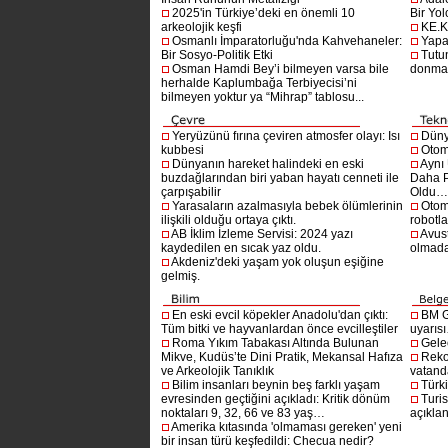
2025'in Türkiye’deki en önemli 10
Bir Yol
arkeolojik keşfi
KE.K
Osmanlı İmparatorluğu'nda Kahvehaneler:
Yapa
Bir Sosyo-Politik Etki
Tutu
Osman Hamdi Bey’i bilmeyen varsa bile
donma
herhalde Kaplumbağa Terbiyecisi’ni
bilmeyen yoktur ya “Mihrap” tablosu...
Yeryüzünü fırına çeviren atmosfer olayı: Isı
Dünya
kubbesi
Otom
Dünyanın hareket halindeki en eski
Aynı
buzdağlarından biri yaban hayatı cenneti ile
Daha P
çarpışabilir
Oldu
Yarasaların azalmasıyla bebek ölümlerinin
Otom
ilişkili olduğu ortaya çıktı.
robotl
AB İklim İzleme Servisi: 2024 yazı
Avust
kaydedilen en sıcak yaz oldu.
olmad
Akdeniz'deki yaşam yok oluşun eşiğine
gelmiş.
En eski evcil köpekler Anadolu'dan çıktı:
BM G
Tüm bitki ve hayvanlardan önce evcilleştiler
uyarıs
Roma Yıkım Tabakası Altında Bulunan
Gelec
Mikve, Kudüs’te Dini Pratik, Mekansal Hafıza
Reko
ve Arkeolojik Tanıklık
vatanda
Bilim insanları beynin beş farklı yaşam
Türki
evresinden geçtiğini açıkladı: Kritik dönüm
Turis
noktaları 9, 32, 66 ve 83 yaş…
açıklan
Amerika kıtasında 'olmaması gereken' yeni
bir insan türü keşfedildi: Checua nedir?