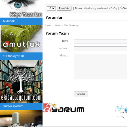
|
Puan:
Henüz oy verilmedi / 0 Oy |
Ya
Yorumlar
A Mutfak
Henüz Yorum Yazılmamış
Yorum Yazın
İsim:
E-Posta:
Mesaj:
E-kitap Ayorum
Radyo Ayorum