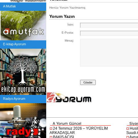
A Mutfak
Henüz Yorum Yazılmamış
Yorum Yazın
İsim:
E-Posta:
Mesaj:
E-kitap Ayorum
Radyo Ayorum
24 Temmuz 2026 – YÜRÜYELİM
Husi
ARKADAŞLAR
Suudi A
BAKIŞ AÇISI
Avru