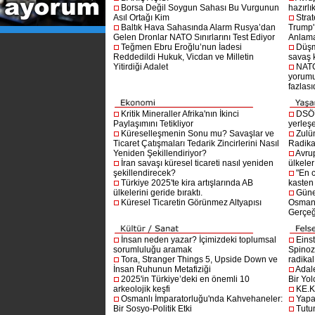
Borsa Değil Soygun Sahası Bu Vurgunun
hazırlı
Asıl Ortağı Kim
Stra
Baltık Hava Sahasında Alarm Rusya’dan
Trump'ı
Gelen Dronlar NATO Sınırlarını Test Ediyor
Anlam
Teğmen Ebru Eroğlu’nun İadesi
Düşm
Reddedildi Hukuk, Vicdan ve Milletin
savaş 
Yitirdiği Adalet
NATO
yorumu
fazlasıd
Kritik Mineraller Afrika'nın İkinci
DSÖ’
Paylaşımını Tetikliyor
yerleşe
Küreselleşmenin Sonu mu? Savaşlar ve
Zulü
Ticaret Çatışmaları Tedarik Zincirlerini Nasıl
Radika
Yeniden Şekillendiriyor?
Avru
İran savaşı küresel ticareti nasıl yeniden
ülkeler
şekillendirecek?
"En 
Türkiye 2025'te kira artışlarında AB
kasten
ülkelerini geride bıraktı.
Güne
Küresel Ticaretin Görünmez Altyapısı
Osmanlı
Gerçeğ
İnsan neden yazar? İçimizdeki toplumsal
Einst
sorumluluğu aramak
Spinoz
Tora, Stranger Things 5, Upside Down ve
radikal 
İnsan Ruhunun Metafiziği
Adal
2025'in Türkiye’deki en önemli 10
Bir Yol
arkeolojik keşfi
KE.K
Osmanlı İmparatorluğu'nda Kahvehaneler:
Yapa
Bir Sosyo-Politik Etki
Tutu