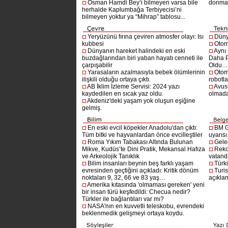
Osman Hamdi Bey’i bilmeyen varsa bile
donma
herhalde Kaplumbağa Terbiyecisi’ni
bilmeyen yoktur ya “Mihrap” tablosu...
Yeryüzünü fırına çeviren atmosfer olayı: Isı
Dünya
kubbesi
Otom
Dünyanın hareket halindeki en eski
Aynı
buzdağlarından biri yaban hayatı cenneti ile
Daha P
çarpışabilir
Oldu
Yarasaların azalmasıyla bebek ölümlerinin
Otom
ilişkili olduğu ortaya çıktı.
robotl
AB İklim İzleme Servisi: 2024 yazı
Avust
kaydedilen en sıcak yaz oldu.
olmad
Akdeniz'deki yaşam yok oluşun eşiğine
gelmiş.
En eski evcil köpekler Anadolu'dan çıktı:
BM G
Tüm bitki ve hayvanlardan önce evcilleştiler
uyarıs
Roma Yıkım Tabakası Altında Bulunan
Gelec
Mikve, Kudüs’te Dini Pratik, Mekansal Hafıza
Reko
ve Arkeolojik Tanıklık
vatanda
Bilim insanları beynin beş farklı yaşam
Türki
evresinden geçtiğini açıkladı: Kritik dönüm
Turis
noktaları 9, 32, 66 ve 83 yaş…
açıklan
Amerika kıtasında 'olmaması gereken' yeni
bir insan türü keşfedildi: Checua nedir?
Türkler ile bağlantıları var mı?
NASA'nın en kuvvetli teleskobu, evrendeki
beklenmedik gelişmeyi ortaya koydu.