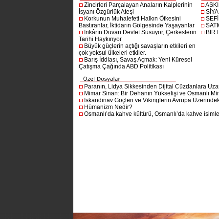
Zincirleri Parçalayan Anaların Kalplerinin
ASK
İsyanı Özgürlük Ateşi
SİYA
Korkunun Muhalefeti Halkın Öfkesini
SEF
Bastıranlar, İktidarın Gölgesinde Yaşayanlar
SAT
İnkârın Duvarı Devlet Susuyor, Çerkeslerin
BİR
Tarihi Haykırıyor
Büyük güçlerin açtığı savaşların etkileri en
çok yoksul ülkeleri etkiler.
Barış İddiası, Savaş Açmak: Yeni Küresel
Çatışma Çağında ABD Politikası
Paranın, Lidya Sikkesinden Dijital Cüzdanlara Uza
Mimar Sinan: Bir Dehanın Yükselişi ve Osmanlı Mim
İskandinav Göçleri ve Vikinglerin Avrupa Üzerindeki
Hümanizm Nedir?
Osmanlı’da kahve kültürü, Osmanlı’da kahve isimler