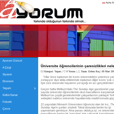
Ayorum Güncel
Üniversite öğrencilerinin çaresizlikleri nel
A Çizgi
Kategori:
Yaşam
|
0 Yorum
|
Yazan:
Erdem Koç
| 09 Mart 20
Siyaset
Yıllar önce toplumun bir kısmı üniversitelere yeterince yat
zorlaşıyor diye iddia ettiklerinde toplumun diğer kısmı 'yok c
Ekonomi
İşte size üniversite hayatının yol açtığı en acı gerçeklerden 
Yaşam
Geçen hafta Melburn'daki
The Sunday Age
gazetesinin yapt
sayıda üniversite öğrencilerinin okul masraflarını karşılamak iç
Kültür/Sanat
Melburn'un çeşitli genelevlerinde çalışanlarının yaklaşık %4
sebepleri sadece üniversite hayatlarında maddi konuda gü
Felsefe
22 yaşındaki Monash Üniversitesi öğrencisi olan bir kız,
Th
Sunday Age
'e şunları söyledi: 'İdeal dünyada benim bu işi
Çevre
yapmamam gerekiyor. Ama parası oldukça iyi, ve üniversite
masraflarımı başka bir 'part-time' işte çalışarak karşılamam