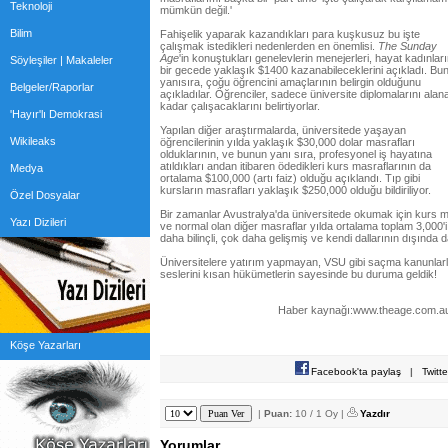
Teknoloji
mümkün değil.'
Bilim
Fahişelik yaparak kazandıkları para kuşkusuz bu işte
çalışmak istedikleri nedenlerden en önemlisi.
The Sunday
Age
'in konuştukları genelevlerin menejerleri, hayat kadınlar
Söyleşiler | Makaleler
bir gecede yaklaşık $1400 kazanabileceklerini açıkladı. Bu
yanısıra, çoğu öğrencini amaçlarının belirgin olduğunu
Belgeler/Raporlar
açıkladılar. Öğrenciler, sadece üniversite diplomalarını alan
kadar çalışacaklarını belirtiyorlar.
'Hayır'lı Demokrasi
Yapılan diğer araştırmalarda, üniversitede yaşayan
Wikileaks
öğrencilerinin yılda yaklaşık $30,000 dolar masrafları
olduklarının, ve bunun yanı sıra, profesyonel iş hayatına
atıldıkları andan itibaren ödedikleri kurs masraflarının da
Medya
ortalama $100,000 (artı faiz) olduğu açıklandı. Tıp gibi
kursların masrafları yaklaşık $250,000 olduğu bildiriliyor.
Özel Dosyalar
Bir zamanlar Avustralya'da üniversitede okumak için kurs ma
Yazı Dizileri
ve normal olan diğer masraflar yılda ortalama toplam 3,000'i
daha bilinçli, çok daha gelişmiş ve kendi dallarının dışında da 
Üniversitelere yatırım yapmayan, VSU gibi saçma kanunlarla 
seslerini kısan hükümetlerin sayesinde bu duruma geldik!
Haber kaynağı:www.theage.com.au
Köşe Yazarları
Facebook'ta paylaş
|
Twitt
|
Puan:
10 / 1 Oy |
Yazdır
Yorumlar