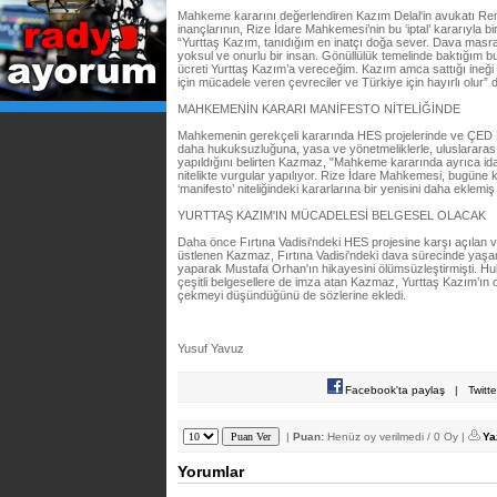
Mahkeme kararını değerlendiren Kazım Delal'in avukatı Re
inançlarının, Rize İdare Mahkemesi’nin bu ‘iptal’ kararıyla b
“Yurttaş Kazım, tanıdığım en inatçı doğa sever. Dava masrafl
yoksul ve onurlu bir insan. Gönüllülük temelinde baktığım b
ücreti Yurttaş Kazım’a vereceğim. Kazım amca sattığı ineği 
için mücadele veren çevreciler ve Türkiye için hayırlı olur” 
MAHKEMENİN KARARI MANİFESTO NİTELİĞİNDE
Mahkemenin gerekçeli kararında HES projelerinde ve ÇED Ra
daha hukuksuzluğuna, yasa ve yönetmeliklerle, uluslararası
yapıldığını belirten Kazmaz, "Mahkeme kararında ayrıca idar
nitelikte vurgular yapılıyor. Rize İdare Mahkemesi, bugüne ka
‘manifesto’ niteliğindeki kararlarına bir yenisini daha eklemiş
YURTTAŞ KAZIM'IN MÜCADELESİ BELGESEL OLACAK
Daha önce Fırtına Vadisi'ndeki HES projesine karşı açılan 
üstlenen Kazmaz, Fırtına Vadisi'ndeki dava sürecinde yaşan
yaparak Mustafa Orhan'ın hikayesini ölümsüzleştirmişti. H
çeşitli belgesellere de imza atan Kazmaz, Yurttaş Kazım’ın 
çekmeyi düşündüğünü de sözlerine ekledi.
Yusuf Yavuz
Facebook'ta paylaş
|
Twitt
|
Puan:
Henüz oy verilmedi / 0 Oy |
Ya
Yorumlar