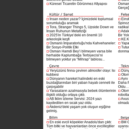
Küresel Ticaretin Görünmez Altyapısı
Osmanlı
Gerçeğ
İnsan neden yazar? İçimizdeki toplumsal
Einst
sorumluluğu aramak
Spinoz
Tora, Stranger Things 5, Upside Down ve
radikal 
İnsan Ruhunun Metafiziği
Adal
2025'in Türkiye’deki en önemli 10
Bir Yol
arkeolojik keşfi
KE.K
Osmanlı İmparatorluğu'nda Kahvehaneler:
Yapa
Bir Sosyo-Politik Etki
Tutu
Osman Hamdi Bey’i bilmeyen varsa bile
donma
herhalde Kaplumbağa Terbiyecisi’ni
bilmeyen yoktur ya “Mihrap” tablosu...
Yeryüzünü fırına çeviren atmosfer olayı: Isı
Dünya
kubbesi
Otom
Dünyanın hareket halindeki en eski
Aynı
buzdağlarından biri yaban hayatı cenneti ile
Daha P
çarpışabilir
Oldu
Yarasaların azalmasıyla bebek ölümlerinin
Otom
ilişkili olduğu ortaya çıktı.
robotl
AB İklim İzleme Servisi: 2024 yazı
Avust
kaydedilen en sıcak yaz oldu.
olmad
Akdeniz'deki yaşam yok oluşun eşiğine
gelmiş.
En eski evcil köpekler Anadolu'dan çıktı:
BM G
Tüm bitki ve hayvanlardan önce evcilleştiler
uyarıs