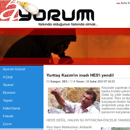
Ayorum Güncel
Yurttaş Kazım'ın inadı HES'i yendi!
A Çizgi
Kategori:
HES
|
0 Yorum
| 10 Şubat 2013 07:16:53
Siyaset
Köyünde yapılmak is
banka kredisi çeker
Ekonomi
Delal, üç yıldır ina
kazandı. Rize ve ilç
Yaşam
karşılayan Andon h
projesinde yargı du
Kültür/Sanat
mahkeme masrafları i
parasının karşılanac
Felsefe
HES'E DEĞİL, HALKIN SU İHTİYACINA ÖNCELİK TANIND
Çevre
Rize İdare Mahkemesi, Ambarlık