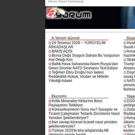
Henüz Yorum Yazılmamış
24 Temmuz 2026 – YÜRÜYELİM
Husi
ARKADAŞLAR
Suudi A
BAKIŞ AÇISI
Avru
Borsa Değil Soygun Sahası Bu Vurgunun
hazırlı
Asıl Ortağı Kim
Stra
Baltık Hava Sahasında Alarm Rusya’dan
Trump'ı
Gelen Dronlar NATO Sınırlarını Test Ediyor
Anlam
Teğmen Ebru Eroğlu’nun İadesi
Düşm
Reddedildi Hukuk, Vicdan ve Milletin
savaş 
Yitirdiği Adalet
NATO
yorumu
fazlasıd
Kritik Mineraller Afrika'nın İkinci
DSÖ’
Paylaşımını Tetikliyor
yerleşe
Küreselleşmenin Sonu mu? Savaşlar ve
Zulü
Ticaret Çatışmaları Tedarik Zincirlerini Nasıl
Radika
Yeniden Şekillendiriyor?
Avru
İran savaşı küresel ticareti nasıl yeniden
ülkeler
şekillendirecek?
"En 
Türkiye 2025'te kira artışlarında AB
kasten
ülkelerini geride bıraktı.
Güne