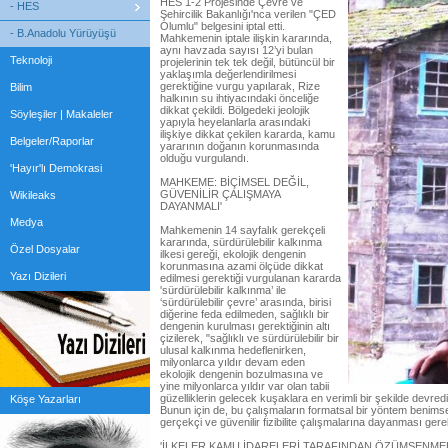
HES 1-2 Projesinde Çevre ve
- HES
Şehircilik Bakanlığı'nca verilen "ÇED
Olumlu" belgesini iptal etti.
- B.Anadolu Yürüyüşü
Mahkemenin iptale ilişkin kararında,
aynı havzada sayısı 12’yi bulan
Teknoloji
projelerinin tek tek değil, bütüncül bir
yaklaşımla değerlendirilmesi
gerektiğine vurgu yapılarak, Rize
Bilim
halkının su ihtiyacındaki önceliğe
dikkat çekildi. Bölgedeki jeolojik
Söyleşiler | Makaleler
yapıyla heyelanlarla arasındaki
ilişkiye dikkat çekilen kararda, kamu
Belgeler/Raporlar
yararının doğanın korunmasında
olduğu vurgulandı.
'Hayır'lı Demokrasi
MAHKEME: BİÇİMSEL DEĞİL,
GÜVENİLİR ÇALIŞMAYA
Wikileaks
DAYANMALI'
Medya
Mahkemenin 14 sayfalık gerekçeli
kararında, sürdürülebilir kalkınma
Özel Dosyalar
ilkesi gereği, ekolojik dengenin
korunmasına azami ölçüde dikkat
Yazı Dizileri
edilmesi gerektiği vurgulanan kararda
'sürdürülebilir kalkınma’ ile
‘sürdürülebilir çevre’ arasında, birisi
diğerine feda edilmeden, sağlıklı bir
dengenin kurulması gerektiğinin altı
çizilerek, "sağlıklı ve sürdürülebilir bir
ulusal kalkınma hedeflenirken,
milyonlarca yıldır devam eden
ekolojik dengenin bozulmasına ve
yine milyonlarca yıldır var olan tabii
güzelliklerin gelecek kuşaklara en verimli bir şekilde devre
Köşe Yazarları
Bunun için de, bu çalışmaların formatsal bir yöntem benimsen
gerçekçi ve güvenilir fizibilite çalışmalarına dayanması gere
'İLKELER KAMU İDARELERİ TARAFINDAN ÖZÜMSENMEL