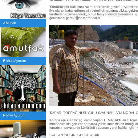
'Sürdürülebilir kalkınma’ ve 'sürdürülebilir çevre’ kavramları
ilke olarak kabul edilmesinin yeterli olmadığına dikkat çekile
tarafından özümsenerek, bütün faaliyetlerinde korunması içi
geçirilmesi gerektiğine işaret edildi.
A Mutfak
E-kitap Ayorum
'KARAR, TOPRAĞINI SUYUNU SAVUNANLARA MORAL 
Radyo Ayorum
Kararla ilgili kısa bir açıklama yapan TEMA Vakfı Rize Tems
mücadelesinin çok zor şartlarda yürütülmesinin bir örneği 
toprağını, suyunu ve kültürünü savunan yerel halklar için mo
SATILAN İNEĞİNİ GERİ ALACAK