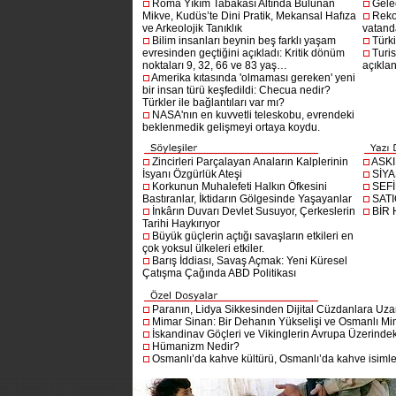
Roma Yıkım Tabakası Altında Bulunan
Gelec
Mikve, Kudüs’te Dini Pratik, Mekansal Hafıza
Reko
ve Arkeolojik Tanıklık
vatanda
Bilim insanları beynin beş farklı yaşam
Türki
evresinden geçtiğini açıkladı: Kritik dönüm
Turis
noktaları 9, 32, 66 ve 83 yaş…
açıklan
Amerika kıtasında 'olmaması gereken' yeni
bir insan türü keşfedildi: Checua nedir?
Türkler ile bağlantıları var mı?
NASA'nın en kuvvetli teleskobu, evrendeki
beklenmedik gelişmeyi ortaya koydu.
Zincirleri Parçalayan Anaların Kalplerinin
ASK
İsyanı Özgürlük Ateşi
SİYA
Korkunun Muhalefeti Halkın Öfkesini
SEF
Bastıranlar, İktidarın Gölgesinde Yaşayanlar
SAT
İnkârın Duvarı Devlet Susuyor, Çerkeslerin
BİR
Tarihi Haykırıyor
Büyük güçlerin açtığı savaşların etkileri en
çok yoksul ülkeleri etkiler.
Barış İddiası, Savaş Açmak: Yeni Küresel
Çatışma Çağında ABD Politikası
Paranın, Lidya Sikkesinden Dijital Cüzdanlara Uza
Mimar Sinan: Bir Dehanın Yükselişi ve Osmanlı Mim
İskandinav Göçleri ve Vikinglerin Avrupa Üzerindeki
Hümanizm Nedir?
Osmanlı’da kahve kültürü, Osmanlı’da kahve isimler