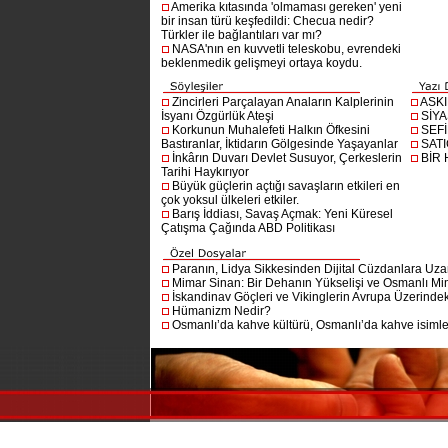
Amerika kıtasında 'olmaması gereken' yeni
bir insan türü keşfedildi: Checua nedir?
Türkler ile bağlantıları var mı?
NASA'nın en kuvvetli teleskobu, evrendeki
beklenmedik gelişmeyi ortaya koydu.
Zincirleri Parçalayan Anaların Kalplerinin
ASK
İsyanı Özgürlük Ateşi
SİYA
Korkunun Muhalefeti Halkın Öfkesini
SEF
Bastıranlar, İktidarın Gölgesinde Yaşayanlar
SAT
İnkârın Duvarı Devlet Susuyor, Çerkeslerin
BİR
Tarihi Haykırıyor
Büyük güçlerin açtığı savaşların etkileri en
çok yoksul ülkeleri etkiler.
Barış İddiası, Savaş Açmak: Yeni Küresel
Çatışma Çağında ABD Politikası
Paranın, Lidya Sikkesinden Dijital Cüzdanlara Uza
Mimar Sinan: Bir Dehanın Yükselişi ve Osmanlı Mim
İskandinav Göçleri ve Vikinglerin Avrupa Üzerindeki
Hümanizm Nedir?
Osmanlı’da kahve kültürü, Osmanlı’da kahve isimler