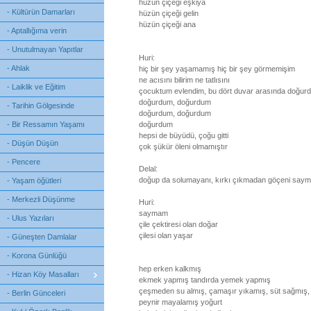
hüzün çiçeği eşkiya
- Kültürün Damarları
hüzün çiçeği gelin
hüzün çiçeği ana
- Aptallığıma verin
- Unutulmayan Yapıtlar
Huri:
- Ahlak
hiç bir şey yaşamamış hiç bir şey görmemişim
ne acısını bilirim ne tatlısını
- Laiklik ve Eğitim
çocuktum evlendim, bu dört duvar arasında doğu
doğurdum, doğurdum
- Tarihin Gölgesinde
doğurdum, doğurdum
- Bir Ressamın Yaşamı
doğurdum
hepsi de büyüdü, çoğu gitti
- Düşün Düşün
çok şükür öleni olmamıştır
- Pencere
Delal:
doğup da solumayanı, kırkı çıkmadan göçeni say
- Yaşam öğütleri
- Merkezli Düşünme
Huri:
saymam
- Ulus Yazıları
çile çektiresi olan doğar
çilesi olan yaşar
- Güneşten Damlalar
- Korona Günlüğü
hep erken kalkmış
- Hizan Köy Masalları
ekmek yapmış tandırda yemek yapmış
çeşmeden su almış, çamaşır yıkamış, süt sağmış,
- Berlin Günceleri
peynir mayalamış yoğurt