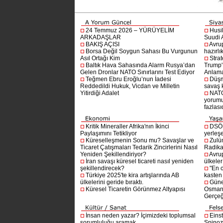
24 Temmuz 2026 – YÜRÜYELİM
Husi
ARKADAŞLAR
Suudi A
BAKIŞ AÇISI
Avru
Borsa Değil Soygun Sahası Bu Vurgunun
hazırlı
Asıl Ortağı Kim
Stra
Baltık Hava Sahasında Alarm Rusya’dan
Trump'ı
Gelen Dronlar NATO Sınırlarını Test Ediyor
Anlam
Teğmen Ebru Eroğlu’nun İadesi
Düşm
Reddedildi Hukuk, Vicdan ve Milletin
savaş 
Yitirdiği Adalet
NATO
yorumu
fazlasıd
Kritik Mineraller Afrika'nın İkinci
DSÖ’
Paylaşımını Tetikliyor
yerleşe
Küreselleşmenin Sonu mu? Savaşlar ve
Zulü
Ticaret Çatışmaları Tedarik Zincirlerini Nasıl
Radika
Yeniden Şekillendiriyor?
Avru
İran savaşı küresel ticareti nasıl yeniden
ülkeler
şekillendirecek?
"En 
Türkiye 2025'te kira artışlarında AB
kasten
ülkelerini geride bıraktı.
Güne
Küresel Ticaretin Görünmez Altyapısı
Osmanlı
Gerçeğ
İnsan neden yazar? İçimizdeki toplumsal
Einst
sorumluluğu aramak
Spinoz