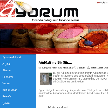
Ayorum Güncel
Ağılözü`ne Bir Şiir....
A Çizgi
Kategori:
Hizan Köy Masalları
|
1 Yorum
|
Yazan:
Deniz Gün
Siyaset
Bu şiir Ağılözü köyüne yazılmıştır. Ağılözü'nd
küçük hikayelere ses olma olanağını buldum. Yür
Ekonomi
sevdim. Yoksulluklarının, alabildiğine zor hayat 
dürüstlüklerine tanık oldum.
Yaşam
Kültür/Sanat
Eğer Kürtçe konuşabilseydim ya da onlar Türkçe konuşabil
annelerden, kocaannelerden, dedelerden kendi sözcükleri ile k
gün!
Felsefe
Çevre
hüzün çiçekleri