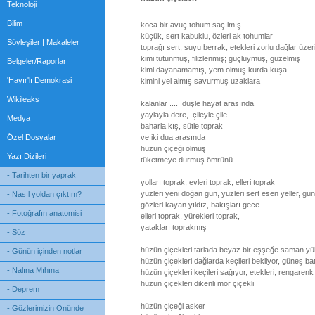
Teknoloji
Bilim
koca bir avuç tohum saçılmış
küçük, sert kabuklu, özleri ak tohumlar
Söyleşiler | Makaleler
toprağı sert, suyu berrak, etekleri zorlu dağlar üz
kimi tutunmuş, filizlenmiş; güçlüymüş, güzelmiş
Belgeler/Raporlar
kimi dayanamamış, yem olmuş kurda kuşa
'Hayır'lı Demokrasi
kimini yel almış savurmuş uzaklara
Wikileaks
kalanlar .... düşle hayat arasında
yaylayla dere, çileyle çile
Medya
baharla kış, sütle toprak
Özel Dosyalar
ve iki dua arasında
hüzün çiçeği olmuş
Yazı Dizileri
tüketmeye durmuş ömrünü
- Tarihten bir yaprak
yolları toprak, evleri toprak, elleri toprak
yüzleri yeni doğan gün, yüzleri sert esen yeller, gü
- Nasıl yoldan çıktım?
gözleri kayan yıldız, bakışları gece
- Fotoğrafın anatomisi
elleri toprak, yürekleri toprak,
yatakları toprakmış
- Söz
hüzün çiçekleri tarlada beyaz bir eşşeğe saman yü
- Günün içinden notlar
hüzün çiçekleri dağlarda keçileri bekliyor, güneş bat
- Nalına Mıhına
hüzün çiçekleri keçileri sağıyor, etekleri, rengare
hüzün çiçekleri dikenli mor çiçekli
- Deprem
hüzün çiçeği asker
- Gözlerimizin Önünde