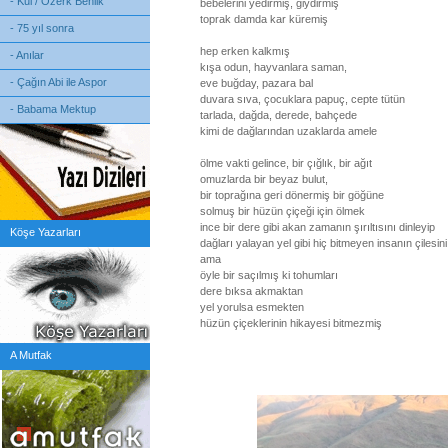
- Kul / Özerk Benlik
bebelerini yedirmiş, giydirmiş
toprak damda kar küremiş
- 75 yıl sonra
hep erken kalkmış
- Anılar
kışa odun, hayvanlara saman,
- Çağın Abi ile Aspor
eve buğday, pazara bal
duvara sıva, çocuklara papuç, cepte tütün
- Babama Mektup
tarlada, dağda, derede, bahçede
kimi de dağlarından uzaklarda amele
ölme vakti gelince, bir çığlık, bir ağıt
omuzlarda bir beyaz bulut,
bir toprağına geri dönermiş bir göğüne
solmuş bir hüzün çiçeği için ölmek
ince bir dere gibi akan zamanın şırıltısını dinleyip
Köşe Yazarları
dağları yalayan yel gibi hiç bitmeyen insanın çilesi
ama
öyle bir saçılmış ki tohumları
dere bıksa akmaktan
yel yorulsa esmekten
hüzün çiçeklerinin hikayesi bitmezmiş
A Mutfak