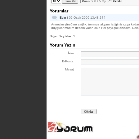
|
Puan:
9.8 / 5 Oy |
Yazdır
Yorumlar
Edip
{ 06 Ocak 2009 13:48:24 }
Annecim yüreğine sağlık, temmuz akşamı içtiğimiz çaya kada
duygulanmadım desem yalan olur. Her şeyi çok özledim. Delal 
Diğer Sayfalar:
1.
Yorum Yazın
İsim:
E-Posta:
Mesaj: