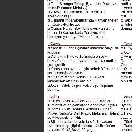
Tora, Stranger Things 5, Upside Down ve
radikal 
İnsan Ruhunun Metafiziği
Adal
2025'in Türkiye’deki en önemli 10
Bir Yol
arkeolojik keşfi
KE.K
Osmanlı İmparatorluğu'nda Kahvehaneler:
Yapa
Bir Sosyo-Politik Etki
Tutu
Osman Hamdi Bey’i bilmeyen varsa bile
donma
herhalde Kaplumbağa Terbiyecisi’ni
bilmeyen yoktur ya “Mihrap” tablosu...
Yeryüzünü fırına çeviren atmosfer olayı: Isı
Dünya
kubbesi
Otom
Dünyanın hareket halindeki en eski
Aynı
buzdağlarından biri yaban hayatı cenneti ile
Daha P
çarpışabilir
Oldu
Yarasaların azalmasıyla bebek ölümlerinin
Otom
ilişkili olduğu ortaya çıktı.
robotl
AB İklim İzleme Servisi: 2024 yazı
Avust
kaydedilen en sıcak yaz oldu.
olmad
Akdeniz'deki yaşam yok oluşun eşiğine
gelmiş.
En eski evcil köpekler Anadolu'dan çıktı:
BM G
Tüm bitki ve hayvanlardan önce evcilleştiler
uyarıs
Roma Yıkım Tabakası Altında Bulunan
Gelec
Mikve, Kudüs’te Dini Pratik, Mekansal Hafıza
Reko
ve Arkeolojik Tanıklık
vatanda
Bilim insanları beynin beş farklı yaşam
Türki
evresinden geçtiğini açıkladı: Kritik dönüm
Turis
noktaları 9, 32, 66 ve 83 yaş…
açıklan