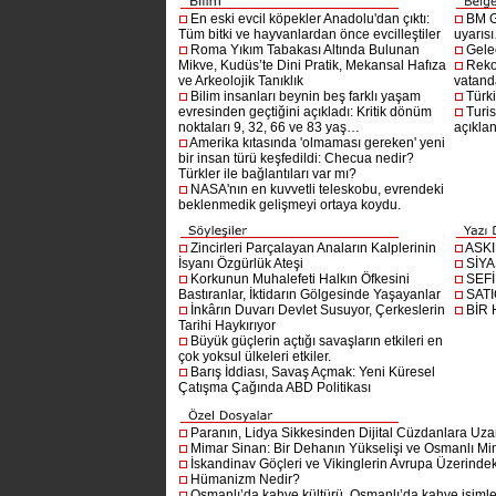
En eski evcil köpekler Anadolu'dan çıktı:
BM G
Tüm bitki ve hayvanlardan önce evcilleştiler
uyarıs
Roma Yıkım Tabakası Altında Bulunan
Gelec
Mikve, Kudüs’te Dini Pratik, Mekansal Hafıza
Reko
ve Arkeolojik Tanıklık
vatanda
Bilim insanları beynin beş farklı yaşam
Türki
evresinden geçtiğini açıkladı: Kritik dönüm
Turis
noktaları 9, 32, 66 ve 83 yaş…
açıklan
Amerika kıtasında 'olmaması gereken' yeni
bir insan türü keşfedildi: Checua nedir?
Türkler ile bağlantıları var mı?
NASA'nın en kuvvetli teleskobu, evrendeki
beklenmedik gelişmeyi ortaya koydu.
Zincirleri Parçalayan Anaların Kalplerinin
ASK
İsyanı Özgürlük Ateşi
SİYA
Korkunun Muhalefeti Halkın Öfkesini
SEF
Bastıranlar, İktidarın Gölgesinde Yaşayanlar
SAT
İnkârın Duvarı Devlet Susuyor, Çerkeslerin
BİR
Tarihi Haykırıyor
Büyük güçlerin açtığı savaşların etkileri en
çok yoksul ülkeleri etkiler.
Barış İddiası, Savaş Açmak: Yeni Küresel
Çatışma Çağında ABD Politikası
Paranın, Lidya Sikkesinden Dijital Cüzdanlara Uza
Mimar Sinan: Bir Dehanın Yükselişi ve Osmanlı Mim
İskandinav Göçleri ve Vikinglerin Avrupa Üzerindeki
Hümanizm Nedir?
Osmanlı’da kahve kültürü, Osmanlı’da kahve isimler