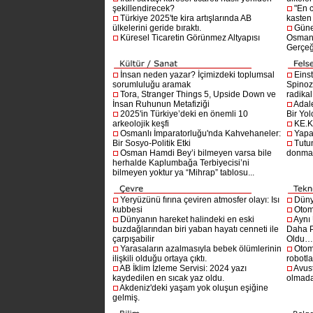
şekillendirecek?
"En 
Türkiye 2025'te kira artışlarında AB
kasten
ülkelerini geride bıraktı.
Güne
Küresel Ticaretin Görünmez Altyapısı
Osmanlı
Gerçeğ
İnsan neden yazar? İçimizdeki toplumsal
Einst
sorumluluğu aramak
Spinoz
Tora, Stranger Things 5, Upside Down ve
radikal 
İnsan Ruhunun Metafiziği
Adal
2025'in Türkiye’deki en önemli 10
Bir Yol
arkeolojik keşfi
KE.K
Osmanlı İmparatorluğu'nda Kahvehaneler:
Yapa
Bir Sosyo-Politik Etki
Tutu
Osman Hamdi Bey’i bilmeyen varsa bile
donma
herhalde Kaplumbağa Terbiyecisi’ni
bilmeyen yoktur ya “Mihrap” tablosu...
Yeryüzünü fırına çeviren atmosfer olayı: Isı
Dünya
kubbesi
Otom
Dünyanın hareket halindeki en eski
Aynı
buzdağlarından biri yaban hayatı cenneti ile
Daha P
çarpışabilir
Oldu
Yarasaların azalmasıyla bebek ölümlerinin
Otom
ilişkili olduğu ortaya çıktı.
robotl
AB İklim İzleme Servisi: 2024 yazı
Avust
kaydedilen en sıcak yaz oldu.
olmad
Akdeniz'deki yaşam yok oluşun eşiğine
gelmiş.