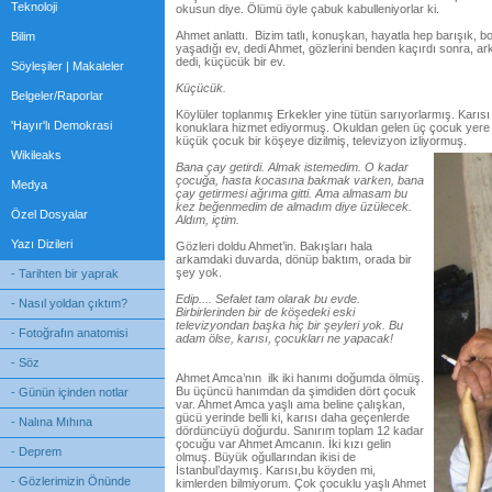
Teknoloji
okusun diye. Ölümü öyle çabuk kabulleniyorlar ki.
Ahmet anlattı. Bizim tatlı, konuşkan, hayatla hep barışık, 
Bilim
yaşadığı ev, dedi Ahmet, gözlerini benden kaçırdı sonra, ark
dedi, küçücük bir ev.
Söyleşiler | Makaleler
Küçücük.
Belgeler/Raporlar
Köylüler toplanmış Erkekler yine tütün sarıyorlarmış. Karı
'Hayır'lı Demokrasi
konuklara hizmet ediyormuş. Okuldan gelen üç çocuk yere ot
küçük çocuk bir köşeye dizilmiş, televizyon izliyormuş.
Wikileaks
Bana çay getirdi. Almak istemedim. O kadar
çocuğa, hasta kocasına bakmak varken, bana
Medya
çay getirmesi ağrıma gitti. Ama almasam bu
kez beğenmedim de almadım diye üzülecek.
Özel Dosyalar
Aldım, içtim.
Yazı Dizileri
Gözleri doldu Ahmet’in. Bakışları hala
arkamdaki duvarda, dönüp baktım, orada bir
şey yok.
- Tarihten bir yaprak
Edip.... Sefalet tam olarak bu evde.
- Nasıl yoldan çıktım?
Birbirlerinden bir de köşedeki eski
televizyondan başka hiç bir şeyleri yok. Bu
- Fotoğrafın anatomisi
adam ölse, karısı, çocukları ne yapacak!
- Söz
Ahmet Amca’nın ilk iki hanımı doğumda ölmüş.
Bu üçüncü hanımdan da şimdiden dört çocuk
- Günün içinden notlar
var. Ahmet Amca yaşlı ama beline çalışkan,
gücü yerinde belli ki, karısı daha geçenlerde
- Nalına Mıhına
dördüncüyü doğurdu. Sanırım toplam 12 kadar
çocuğu var Ahmet Amcanın. İki kızı gelin
- Deprem
olmuş. Büyük oğullarından ikisi de
İstanbul’daymış. Karısı,bu köyden mi,
- Gözlerimizin Önünde
kimlerden bilmiyorum. Çok çocuklu yaşlı Ahmet