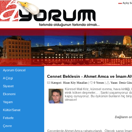
Ayorum Güncel
Cennet Beklesin - Ahmet Amca ve İmam A
A Çizgi
Kategori:
Hizan Köy Masalları
|
0 Yorum
|
Yazan:
Deniz Gün
Siyaset
Küresel Mali Kriz, küresel ısınma, hava kirliliği, 
etnik köken deşmeler... . Sanki yaşamıyoruz da 
Ekonomi
kapış oynuyoruz. Bu öykünün bunların hiç biriyl
olmasın!
Yaşam
Kültür/Sanat
Dağların onu
Felsefe
Çevre
Geçenlerde Ahmet Amca rahatsızlandı. Ölecek sanıp İmam A