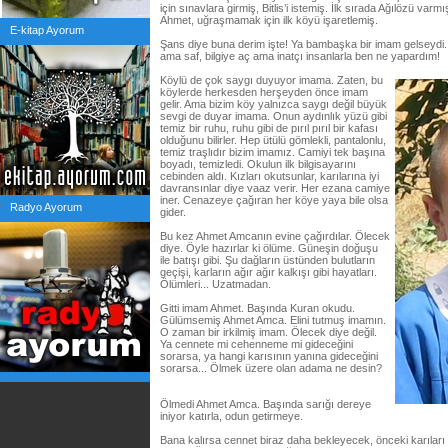
için sınavlara girmiş, Bitlis’i istemiş. İlk sırada Ağılözü va
Ahmet, uğraşmamak için ilk köyü işaretlemiş.
E-kitap Ayorum
Şans diye buna derim işte! Ya bambaşka bir imam gelseydi. 
ama saf, bilgiye aç ama inatçı insanlarla ben ne yapardım!
Köylü de çok saygı duyuyor imama. Zaten, bu
köylerde herkesden herşeyden önce imam
gelir. Ama bizim köy yalnızca saygı değil büyük
sevgi de duyar imama. Onun aydınlık yüzü gibi
temiz bir ruhu, ruhu gibi de pırıl pırıl bir kafası
olduğunu bilirler. Hep ütülü gömlekli, pantalonlu,
temiz traşlıdır bizim imamız. Camiyi tek başına
boyadı, temizledi. Okulun ilk bilgisayarını
cebinden aldı. Kızları okutsunlar, karılarına iyi
davransınlar diye vaaz verir. Her ezana camiye
iner. Cenazeye çağıran her köye yaya bile olsa
Radyo Ayorum
gider.
Bu kez Ahmet Amcanın evine çağırdılar. Ölecek
diye. Öyle hazırlar ki ölüme. Güneşin doğuşu
ile batışı gibi. Şu dağların üstünden bulutların
geçişi, karların ağır ağır kalkışı gibi hayatları.
Ölümleri... Uzatmadan.
Gitti imam Ahmet. Başında Kuran okudu.
Gülümsemiş Ahmet Amca. Elini tutmuş imamın.
O zaman bir irkilmiş imam. Ölecek diye değil.
Ya cennete mi cehenneme mi gideceğini
sorarsa, ya hangi karısının yanına gideceğini
sorarsa... Ölmek üzere olan adama ne desin?
Ölmedi Ahmet Amca. Başında sarığı dereye
iniyor katırla, odun getirmeye.
Bana kalırsa cennet biraz daha bekleyecek, önceki karıla