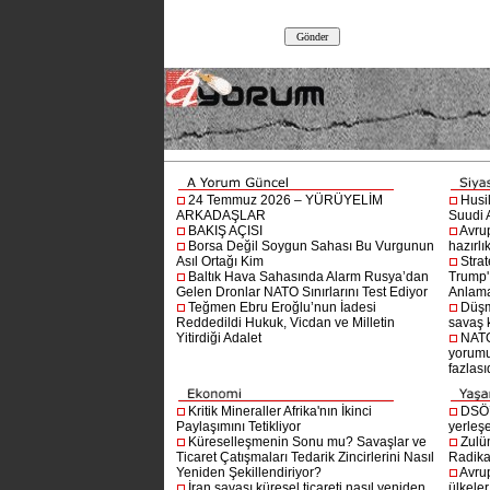
24 Temmuz 2026 – YÜRÜYELİM
Husi
ARKADAŞLAR
Suudi A
BAKIŞ AÇISI
Avru
Borsa Değil Soygun Sahası Bu Vurgunun
hazırlı
Asıl Ortağı Kim
Stra
Baltık Hava Sahasında Alarm Rusya’dan
Trump'ı
Gelen Dronlar NATO Sınırlarını Test Ediyor
Anlam
Teğmen Ebru Eroğlu’nun İadesi
Düşm
Reddedildi Hukuk, Vicdan ve Milletin
savaş 
Yitirdiği Adalet
NATO
yorumu
fazlasıd
Kritik Mineraller Afrika'nın İkinci
DSÖ’
Paylaşımını Tetikliyor
yerleşe
Küreselleşmenin Sonu mu? Savaşlar ve
Zulü
Ticaret Çatışmaları Tedarik Zincirlerini Nasıl
Radika
Yeniden Şekillendiriyor?
Avru
İran savaşı küresel ticareti nasıl yeniden
ülkeler