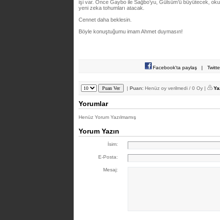
işi var. Önce Gaybo ile Sağbo’yu, Gülsüm’ü büyütecek, okuta
yeni zeka tohumları atacak.
Cennet daha beklesin.
Böyle konuştuğumu imam Ahmet duymasın!
Facebook'ta paylaş
|
Twitt
|
Puan:
Henüz oy verilmedi / 0 Oy |
Ya
Yorumlar
Henüz Yorum Yazılmamış
Yorum Yazın
İsim:
E-Posta:
Mesaj: