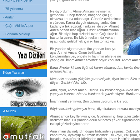
yakışır, görkem katar ona.
- Kul / Özerk Benlik
- 75 yıl sonra
Ne diyordum... Ahmet Amcanın evine hiç
girmedim. O hep tarlada, bahçede çalışır,
- Anılar
olmazsa katırla odun taşır. Gündüz evde olmaz
o yüzden. Karısı da çok utangaç, anladığım
- Çağın Abi ile Aspor
kadarıyla tek sözcük Türkçesi de yok. Ahmet
Amca bazan bize uğrar. Dizleri romatizmadan
ağrır. Bir eliyle hep dizlerini ovar. Çoğu kez iki
- Babama Mektup
bastonla gezer. Bu köyün yollarında yukarı
aşağı gidip gelebilmek için iki baston az ya...
Bir yandan sigara sarar, öte yandan konuyu
açar Ahmet Amca. Onun belli başlı
konularından biri, önceki iki hanımın ahirette ne
yaptığıdır. İmam Ahmet sevmez böyle konuları. Ahmet Amca 
Bana diyorlar ki, ben üçüncü karıyı almasaydım, benim önce
gidemezlermiş.
Köşe Yazarları
Kimsenin cennete gidişinin garantisi yok,
diyor imam.
Bize a
düşer. Gerisini Allah bilir.
Ama,
diyor, Ahmet Amca, ısrarla.
Bu karılar doğururken öldü
yapayım karısız. Aha bu karılara da yazık oluyor. Bunların
İmam yanıt vermiyor. Ben gülümsüyorum, o kızıyor.
Böyle sorularla gelmeyin bana
, diye kafasını duvara çeviriy
A Mutfak
Ahmet amca keyifleniyor iyice. Gözlerinin içi hep güler zaten
darılmaz bize. Bir yandan derin bir nefes çeker sigarasınd
ışıl ışıl gözlerle yine sorar.
Ama imam da inatçıdır, doğru bildiğinden şaşmaz. Çok eğitim
kandırmak, oyalayıp avutmak istemez. Bu köyü, çalışkan, sa
burada. Maraş’ın bir köyünden gelmiş. İmam Hatip’de okum