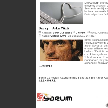
Delikanlıların ellerin
tutuşmuş ortayaşlı y
Sevmenin verdiği mut
bir insan sevmekle b
ifade ediyor bu cüm
Savaşın Arka Yüzü
Kategori:
Berlin Günceleri
|
0 Yorum
|
57682 Okunma
Yazan:
Gültekin Emre
| 26 Şubat 2011 14:44:37
Boyalı Kuş'ta Kosins
Polonya köylülerini 
alıyor. Savaştan etk
emanet edilen erkek
kadının ölümünün ar
çocuk ise siyah saç
Yahudi sanırlar. Ken
inanırlarken, bir ya
çingeneleri saklayan
...Devamı.»
Berlin Günceleri
kategorisinde
8
sayfada
189
haber kayı
1
.
2
.
3
.
4
.
5
.
6
.
7
.
8
.