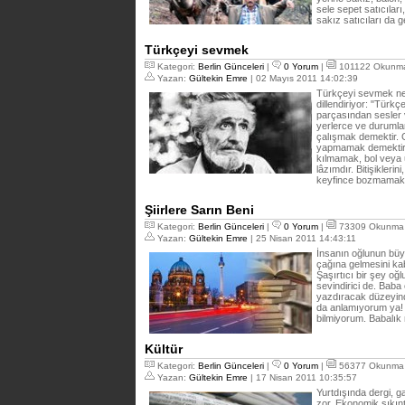
sele sepet satıcıları
sakız satıcıları da 
Türkçeyi sevmek
Kategori:
Berlin Günceleri
|
0 Yorum
|
101122 Okunm
Yazan:
Gültekin Emre
| 02 Mayıs 2011 14:02:39
Türkçeyi sevmek ne
dillendiriyor: "Tür
parçasından sesler 
yerlerce ve duruml
çalışmak demektir.
yapmamak demektir. 
kılmamak, bol veya
lâzımdır. Bitişiklerini
keyfince bozmamak d
Şiirlere Sarın Beni
Kategori:
Berlin Günceleri
|
0 Yorum
|
73309 Okunma
Yazan:
Gültekin Emre
| 25 Nisan 2011 14:43:11
İnsanın oğlunun bü
çağına gelmesini kab
Şaşırtıcı bir şey o
sevindirici de. Baba
yazdıracak düzeyind
da anlamıyorum ya! 
bilmiyorum. Babalık
Kültür
Kategori:
Berlin Günceleri
|
0 Yorum
|
56377 Okunma
Yazan:
Gültekin Emre
| 17 Nisan 2011 10:35:57
Yurtdışında dergi, 
zor. Ekonomik sıkınt