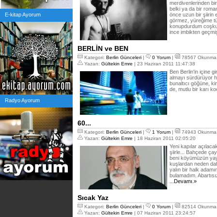
merdivenlerinden bir
belki ya da bir roma
E-kitap Ayorum
önce uzun bir şiirin 
görmez, yüreğime tü
konupdurdum coşkum
ince imbikten geçm
BERLİN ve BEN
Kategori:
Berlin Günceleri
|
0 Yorum
|
78567 Okunma
Yazan:
Gültekin Emre
| 23 Haziran 2011 11:47:38
Ben Berlin'in içine g
almayı sürdürüyor ha
bunaltıcı göğüne, kim
de, mutlu bir karı k
Radyo Ayorum
60...
Kategori:
Berlin Günceleri
|
1 Yorum
|
74943 Okunma
Yazan:
Gültekin Emre
| 18 Haziran 2011 02:05:20
Yeni kapılar açılaca
şiirle... Bahçede çay
beni köyümüzün yayl
kuşlardan neden da
yalın bir halk adamı
bulamadım. Abartısız
...Devamı.»
Sıcak Yaz
Kategori:
Berlin Günceleri
|
0 Yorum
|
82514 Okunma
Yazan:
Gültekin Emre
| 07 Haziran 2011 23:24:57