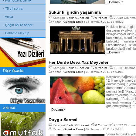
- Kul / Özerk Benlik
...Devamı.»
- 75 yıl sonra
Şükür ki girdin yaşamıma
- Anılar
Kategori:
Berlin Günceleri
|
0 Yorum
|
79949 Okunma
Yazan:
Gültekin Emre
| 16 Temmuz 2011 13:56:27
- Çağın Abi ile Aspor
Hulki de bırakıp gi
dostlarım eksiliyor,
- Babama Mektup
belirginleşiyor okun
ben kimleri, neleri 
bulacaktım, onlarla
Oza'sındaki şu iki d
bırakıp gittiğin için
...Devamı.»
Her Derde Deva Yaz Meyveleri
Kategori:
Berlin Günceleri
|
0 Yorum
|
80211 Okunma
Köşe Yazarları
Yazan:
Gültekin Emre
| 09 Temmuz 2011 16:03:42
Karpuzun bağırsak 
"Erik gençlik meyve
önleyici"ymiş. "Şeft
dumanının" vücuttaki
sevinsinler!) "Kiraz
hafifleti"yormuş. "S
sahipmiş. "Patlıcan
güçlendiriyormuş. "
güçlendiriyormuş. "
A Mutfak
...Devamı.»
Duygu Sarmalı
Kategori:
Berlin Günceleri
|
0 Yorum
|
78527 Okunma
Yazan:
Gültekin Emre
| 02 Temmuz 2011 02:34:46
Sonra bir başka yolc