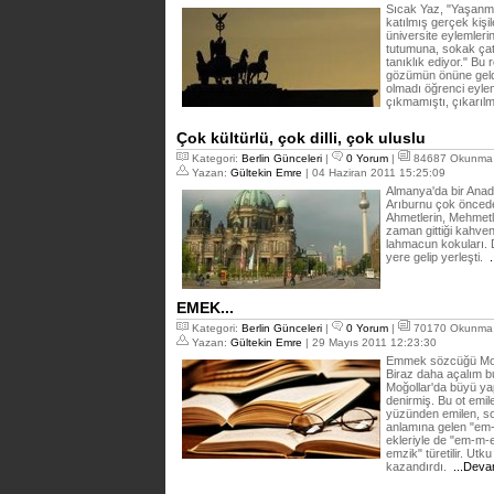
Sıcak Yaz, "Yaşanmı
katılmış gerçek kişi
üniversite eylemler
tutumuna, sokak çat
tanıklık ediyor." Bu
gözümün önüne geldi 
olmadı öğrenci eylem
çıkmamıştı, çıkarıl
Çok kültürlü, çok dilli, çok uluslu
Kategori:
Berlin Günceleri
|
0 Yorum
|
84687 Okunma
Yazan:
Gültekin Emre
| 04 Haziran 2011 15:25:09
Almanya'da bir Ana
Arıburnu çok öncede
Ahmetlerin, Mehmetler
zaman gittiği kahve
lahmacun kokuları. 
yere gelip yerleşti.
.
EMEK...
Kategori:
Berlin Günceleri
|
0 Yorum
|
70170 Okunma
Yazan:
Gültekin Emre
| 29 Mayıs 2011 12:23:30
Emmek sözcüğü Moğo
Biraz daha açalım b
Moğollar'da büyü ya
denirmiş. Bu ot emi
yüzünden emilen, soğ
anlamına gelen "em-e
ekleriyle de "em-m
emzik" türetilir. Ut
kazandırdı.
...Deva