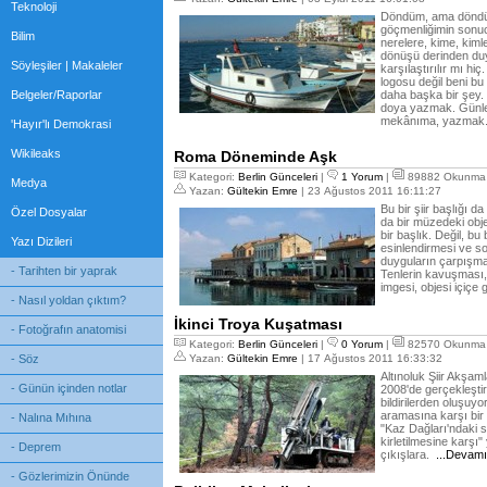
Teknoloji
Döndüm, ama döndüğ
göçmenliğimin sonu
Bilim
nerelere, kime, ki
dönüşü derinden du
Söyleşiler | Makaleler
karşılaştırılır mı hi
logosu değil beni bu
Belgeler/Raporlar
daha başka bir şey.
doya yazmak. Günle
mekânıma, yazmak. 
'Hayır'lı Demokrasi
Wikileaks
Roma Döneminde Aşk
Kategori:
Berlin Günceleri
|
1 Yorum
|
89882 Okunma
Medya
Yazan:
Gültekin Emre
| 23 Ağustos 2011 16:11:27
Bu bir şiir başlığı da
Özel Dosyalar
da bir müzedeki obje
bir başlık. Değil, bu
Yazı Dizileri
esinlendirmesi ve s
duyguların çarpışma
- Tarihten bir yaprak
Tenlerin kavuşması,
imgesi, objesi içiçe
- Nasıl yoldan çıktım?
İkinci Troya Kuşatması
- Fotoğrafın anatomisi
Kategori:
Berlin Günceleri
|
0 Yorum
|
82570 Okunma
- Söz
Yazan:
Gültekin Emre
| 17 Ağustos 2011 16:33:32
Altınoluk Şiir Akşam
- Günün içinden notlar
2008'de gerçekleştiri
bildirilerden oluşuyo
aramasına karşı bir 
- Nalına Mıhına
"Kaz Dağları'ndaki 
kirletilmesine karş
- Deprem
çıkışlara.
...Devamı
- Gözlerimizin Önünde