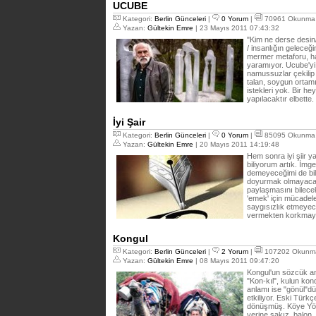
UCUBE
Kategori:
Berlin Günceleri
|
0 Yorum
|
70961 Okunma
Yazan:
Gültekin Emre
| 23 Mayıs 2011 07:43:32
"Kim ne derse desin
/ insanlığın geleceği
mermer metaforu, ha
yaramıyor. Ucube'y
namussuzlar çekilip
talan, soygun ortamı
istekleri yok. Bir he
yapılacaktır elbette.
İyi Şair
Kategori:
Berlin Günceleri
|
0 Yorum
|
85095 Okunma
Yazan:
Gültekin Emre
| 20 Mayıs 2011 14:19:48
Hem sonra iyi şiir y
biliyorum artık. İmge
demeyeceğimi de bili
doyurmak olmayacak,
paylaşmasını bilec
'emek' için mücadel
saygısızlık etmeyec
vermekten korkma
Kongul
Kategori:
Berlin Günceleri
|
2 Yorum
|
107202 Okunm
Yazan:
Gültekin Emre
| 08 Mayıs 2011 09:47:20
Kongul'un sözcük anl
"Kon-kıl", kulun kon
anlamı ise "gönül"d
etkiliyor. Eski Türk
dönüşmüş. Köye Yörük 
yerine sakız, balon, 