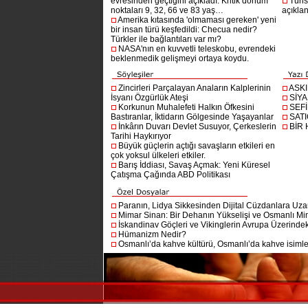
evresinden geçtiğini açıkladı: Kritik dönüm
Turis
noktaları 9, 32, 66 ve 83 yaş…
açıklan
Amerika kıtasında 'olmaması gereken' yeni
bir insan türü keşfedildi: Checua nedir?
Türkler ile bağlantıları var mı?
NASA'nın en kuvvetli teleskobu, evrendeki
beklenmedik gelişmeyi ortaya koydu.
Zincirleri Parçalayan Anaların Kalplerinin
ASK
İsyanı Özgürlük Ateşi
SİYA
Korkunun Muhalefeti Halkın Öfkesini
SEF
Bastıranlar, İktidarın Gölgesinde Yaşayanlar
SAT
İnkârın Duvarı Devlet Susuyor, Çerkeslerin
BİR
Tarihi Haykırıyor
Büyük güçlerin açtığı savaşların etkileri en
çok yoksul ülkeleri etkiler.
Barış İddiası, Savaş Açmak: Yeni Küresel
Çatışma Çağında ABD Politikası
Paranın, Lidya Sikkesinden Dijital Cüzdanlara Uza
Mimar Sinan: Bir Dehanın Yükselişi ve Osmanlı Mim
İskandinav Göçleri ve Vikinglerin Avrupa Üzerindeki
Hümanizm Nedir?
Osmanlı’da kahve kültürü, Osmanlı’da kahve isimler