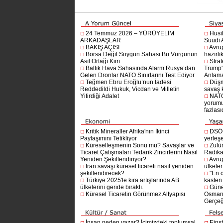
24 Temmuz 2026 – YÜRÜYELİM
Husi
ARKADAŞLAR
Suudi A
BAKIŞ AÇISI
Avru
Borsa Değil Soygun Sahası Bu Vurgunun
hazırlı
Asıl Ortağı Kim
Stra
Baltık Hava Sahasında Alarm Rusya’dan
Trump'ı
Gelen Dronlar NATO Sınırlarını Test Ediyor
Anlam
Teğmen Ebru Eroğlu’nun İadesi
Düşm
Reddedildi Hukuk, Vicdan ve Milletin
savaş 
Yitirdiği Adalet
NATO
yorumu
fazlasıd
Kritik Mineraller Afrika'nın İkinci
DSÖ’
Paylaşımını Tetikliyor
yerleşe
Küreselleşmenin Sonu mu? Savaşlar ve
Zulü
Ticaret Çatışmaları Tedarik Zincirlerini Nasıl
Radika
Yeniden Şekillendiriyor?
Avru
İran savaşı küresel ticareti nasıl yeniden
ülkeler
şekillendirecek?
"En 
Türkiye 2025'te kira artışlarında AB
kasten
ülkelerini geride bıraktı.
Güne
Küresel Ticaretin Görünmez Altyapısı
Osmanlı
Gerçeğ
İnsan neden yazar? İçimizdeki toplumsal
Einst