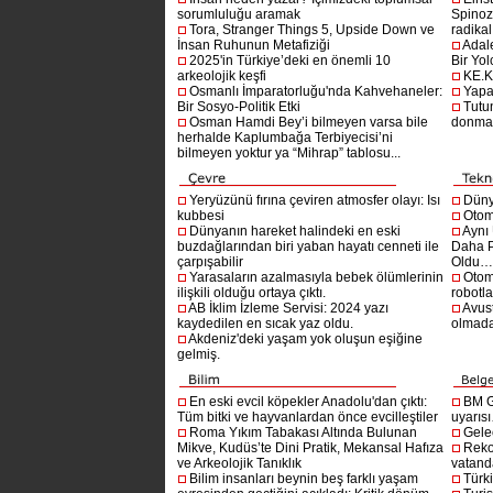
sorumluluğu aramak
Spinoz
Tora, Stranger Things 5, Upside Down ve
radikal 
İnsan Ruhunun Metafiziği
Adal
2025'in Türkiye’deki en önemli 10
Bir Yol
arkeolojik keşfi
KE.K
Osmanlı İmparatorluğu'nda Kahvehaneler:
Yapa
Bir Sosyo-Politik Etki
Tutu
Osman Hamdi Bey’i bilmeyen varsa bile
donma
herhalde Kaplumbağa Terbiyecisi’ni
bilmeyen yoktur ya “Mihrap” tablosu...
Yeryüzünü fırına çeviren atmosfer olayı: Isı
Dünya
kubbesi
Otom
Dünyanın hareket halindeki en eski
Aynı
buzdağlarından biri yaban hayatı cenneti ile
Daha P
çarpışabilir
Oldu
Yarasaların azalmasıyla bebek ölümlerinin
Otom
ilişkili olduğu ortaya çıktı.
robotl
AB İklim İzleme Servisi: 2024 yazı
Avust
kaydedilen en sıcak yaz oldu.
olmad
Akdeniz'deki yaşam yok oluşun eşiğine
gelmiş.
En eski evcil köpekler Anadolu'dan çıktı:
BM G
Tüm bitki ve hayvanlardan önce evcilleştiler
uyarıs
Roma Yıkım Tabakası Altında Bulunan
Gelec
Mikve, Kudüs’te Dini Pratik, Mekansal Hafıza
Reko
ve Arkeolojik Tanıklık
vatanda
Bilim insanları beynin beş farklı yaşam
Türki