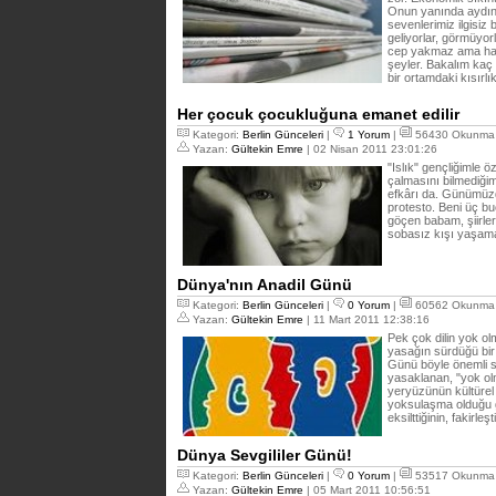
Onun yanında aydınl
sevenlerimiz ilgisiz
geliyorlar, görmüyor
cep yakmaz ama halk
şeyler. Bakalım kaç 
bir ortamdaki kısırlı
Her çocuk çocukluğuna emanet edilir
Kategori:
Berlin Günceleri
|
1 Yorum
|
56430 Okunma
Yazan:
Gültekin Emre
| 02 Nisan 2011 23:01:26
"Islık" gençliğimle
çalmasını bilmediğim
efkârı da. Günümüzde
protesto. Beni üç b
göçen babam, şiirle
sobasız kışı yaşama
Dünya'nın Anadil Günü
Kategori:
Berlin Günceleri
|
0 Yorum
|
60562 Okunma
Yazan:
Gültekin Emre
| 11 Mart 2011 12:38:16
Pek çok dilin yok ol
yasağın sürdüğü bir
Günü böyle önemli si
yasaklanan, "yok olma
yeryüzünün kültürel
yoksulaşma olduğu gi
eksilttiğinin, fakirleş
Dünya Sevgililer Günü!
Kategori:
Berlin Günceleri
|
0 Yorum
|
53517 Okunma
Yazan:
Gültekin Emre
| 05 Mart 2011 10:56:51