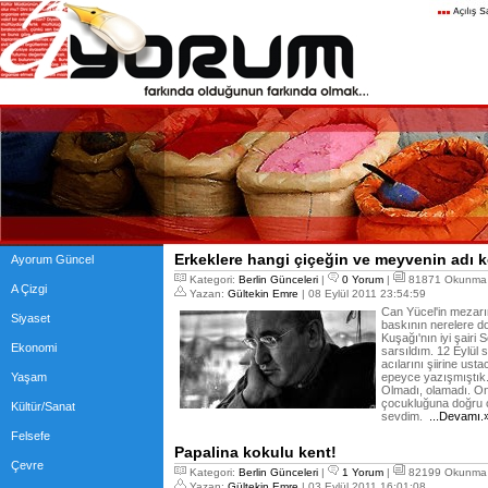
Erkeklere hangi çiçeğin ve meyvenin adı 
Ayorum Güncel
Kategori:
Berlin Günceleri
|
0 Yorum
|
81871 Okunma
A Çizgi
Yazan:
Gültekin Emre
| 08 Eylül 2011 23:54:59
Can Yücel'in mezarın
Siyaset
baskının nerelere d
Kuşağı'nın iyi şairi
Ekonomi
sarsıldım. 12 Eylül s
acılarını şiirine us
Yaşam
epeyce yazışmıştık. 
Olmadı, olamadı. On
çocukluğuna doğru çık
Kültür/Sanat
sevdim.
...Devamı.
Felsefe
Papalina kokulu kent!
Çevre
Kategori:
Berlin Günceleri
|
1 Yorum
|
82199 Okunma
Yazan:
Gültekin Emre
| 03 Eylül 2011 16:01:08