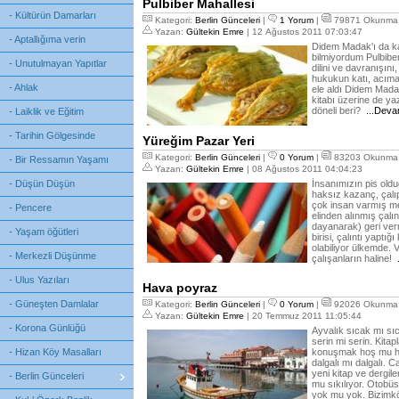
Pulbiber Mahallesi
- Kültürün Damarları
Kategori:
Berlin Günceleri
|
1 Yorum
|
79871 Okunma
Yazan:
Gültekin Emre
| 12 Ağustos 2011 07:03:47
- Aptallığıma verin
Didem Madak'ı da k
bilmiyordum Pulbiber
- Unutulmayan Yapıtlar
dilini ve davranışın
hukukun katı, acıması
- Ahlak
ele aldı Didem Mad
kitabı üzerine de y
döneli beri?
...Deva
- Laiklik ve Eğitim
- Tarihin Gölgesinde
Yüreğim Pazar Yeri
Kategori:
Berlin Günceleri
|
0 Yorum
|
83203 Okunma
- Bir Ressamın Yaşamı
Yazan:
Gültekin Emre
| 08 Ağustos 2011 04:04:23
- Düşün Düşün
İnsanımızın pis oldu
haksız kazanç, çalı
çok insan varmış meğ
- Pencere
elinden alınmış çalın
dayanarak) geri ver
- Yaşam öğütleri
birisi, çalıntı yaptığ
olabiliyor ülkemde. 
- Merkezli Düşünme
çalışanların haline!
- Ulus Yazıları
Hava poyraz
- Güneşten Damlalar
Kategori:
Berlin Günceleri
|
0 Yorum
|
92026 Okunma
Yazan:
Gültekin Emre
| 20 Temmuz 2011 11:05:44
- Korona Günlüğü
Ayvalık sıcak mı sı
serin mi serin. Kit
- Hizan Köy Masalları
konuşmak hoş mu hoş
dalgalı mı dalgalı. Ca
yeni kitap ve dergil
- Berlin Günceleri
mu sıkılıyor. Otobüs
yok mu yok. Bizimköy