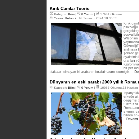
Kırık Camlar Teorisi
Kategori:
Bilim
|
0 Yorum
|
17661 Okunma
Yazan:
Haberci
| 16 Temmuz 2024 19:35:55
Kırık caml
psikoloğu 
gerçekleşt
sosyal bil
Wilson’un 
yayımlanan
Güvenliği” 
anılmaya b
şekilde g
eyaletinin
oranları y
Kaliforniy
bir yer ol
plakaları olmayan iki arabanın bırakılmasını istemiştir.
...De
Dünyanın en eski şarabı 2000 yıllık Roma
Kategori:
Bilim
|
0 Yorum
|
16086 Okunma23 Haziran 
İspanya'da
erkeğe ait 
değişmiş b
5 litre sıv
Roma anıt
sıvının, y
bilinen en
...Devamı