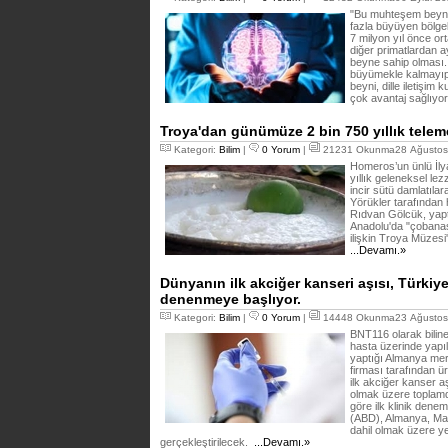
"Bu muhteşem beynin
fazla büyüyen bölgele
7 milyon yıl önce or
diğer primatlardan ay
beyne sahip olması. 
büyümekle kalmayıp
beyni, dille iletişi
çok avantaj sağlıyo
Troya'dan günümüze 2 bin 750 yıllık teleme 
Kategori:
Bilim
|
0 Yorum
|
21231 Okunma28 Ağustos 
Homeros’un ünlü İly
yıllık geleneksel lez
incir sütü damlatıla
Yörükler tarafından
Rıdvan Gölcük, yaptı
Anadolu'da "çobanaşı
ilişkin Troya Müzesi
...Devamı.»
Dünyanın ilk akciğer kanseri aşısı, Türkiy
denenmeye başlıyor.
Kategori:
Bilim
|
0 Yorum
|
14448 Okunma23 Ağustos 
BNT116 olarak biline
hasta üzerinde yapı
yaptığı Almanya merk
firması tarafından ü
ilk akciğer kanser aş
olmak üzere toplamd
göre ilk klinik denem
(ABD), Almanya, Mac
dahil olmak üzere y
gerçekleştirilecek.
...Devamı.»