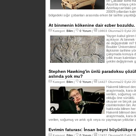
ve Çakallar isimli 
Asya'da ortaya çıktı
Azerbaycan'daki çeş
2000'li yıllardan ka
bölgedeki sığır çobanları arasında erken bir tarihte yayıldığ
At binmenin kökenine dair ezber bozuldu.
Kategori:
Bilim
|
0 Yorum
|
19803 Okunma23 Eylül 20
Yaygın kabul gören K
açıklıyor. At binme
de değiştirebilir mi
Boulder Üniversitesi'
ilişkisinin tarihine yö
çalışmada konuya dai
yıllık insan kalıntıl
şeklini değiştirmek g
Stephen Hawking'in ünlü paradoksu çözülmü
aslında yok mu?
Kategori:
Bilim
|
0 Yorum
|
14427 Okunma22 Eylül 20
Hakemli bilimsel de
araştırmada, kara del
verilen, soğumuş ve 
olduğu öne sürüldü. 
okuyan ve birçok par
cisimlerinden biri. A
hakkında bilinen her 
Hakemli bilimsel de
araştırmada, kara de
verilen, soğumuş ve artık ışık veya ısı yaymayan yıldızlar
Evrimin faturası: İnsan beyni büyüdükçe da
Kategori:
Bilim
|
0 Yorum
|
12432 Okunma06 Eylül 20