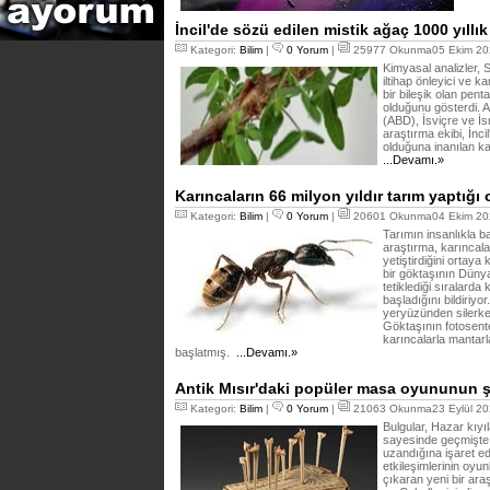
İncil'de sözü edilen mistik ağaç 1000 yıllık
Kategori:
Bilim
|
0 Yorum
|
25977 Okunma05 Ekim 20
Kimyasal analizler, 
iltihap önleyici ve ka
bir bileşik olan pent
olduğunu gösterdi. A
(ABD), İsviçre ve İsra
araştırma ekibi, İncil
olduğuna inanılan kay
...Devamı.»
Karıncaların 66 milyon yıldır tarım yaptığı o
Kategori:
Bilim
|
0 Yorum
|
20601 Okunma04 Ekim 20
Tarımın insanlıkla b
araştırma, karıncalar
yetiştirdiğini ortaya
bir göktaşının Dünya
tetiklediği sıralarda 
başladığını bildiriyo
yeryüzünden silerke
Göktaşının fotosente
karıncalarla mantarl
başlatmış.
...Devamı.»
Antik Mısır'daki popüler masa oyununun şaş
Kategori:
Bilim
|
0 Yorum
|
21063 Okunma23 Eylül 20
Bulgular, Hazar kıyıl
sayesinde geçmişte 
uzandığına işaret ed
etkileşimlerinin oyunl
çıkaran yeni bir araş