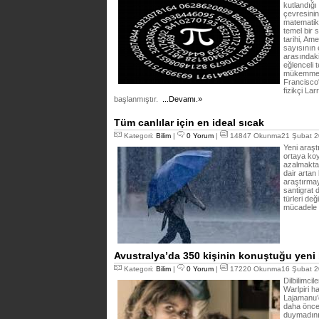
kutlandığı 
çevresinin
matematik,
temel bir 
tarihi, Ame
sayısının 
arasındak
eğlenceli 
mükemmel 
Francisco
fizikçi La
başlanmıştır.
...Devamı.»
Tüm canlılar için en ideal sıcak
Kategori:
Bilim
|
0 Yorum
|
14847 Okunma21 Şubat 2
Yeni araşt
ortaya koy
azalmakta 
dair artan 
araştırmay
santigrat 
türleri de
mücadele e
Avustralya’da 350 kişinin konuştuğu yeni bi
Kategori:
Bilim
|
0 Yorum
|
17220 Okunma16 Şubat 2
Dilbilimci
Warlpiri h
Lajamanu’d
daha önce 
duymadınız