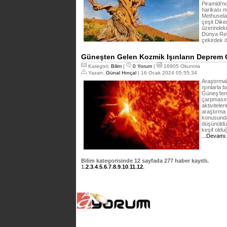
Piramidi’n
harikası m
Methuselah
çeşit Dik
üzerindeki
Dünya Reko
çekirdek 
Güneşten Gelen Kozmik Işınların Deprem 
Kategori:
Bilim
|
0 Yorum
|
16905 Okunma
Yazan:
Günal Hınçal
| 16 Ocak 2024 05:55:34
Araştırma
ışınlarla 
Güneş’ten
çarpmasın
aktivitele
araştırma 
konusunda
düşünüldü
keşif old
...Devamı
Bilim
kategorisinde
12
sayfada
277
haber kayıtlı.
1
.
2
.
3
.
4
.
5
.
6
.
7
.
8
.
9
.
10
.
11
.
12
.