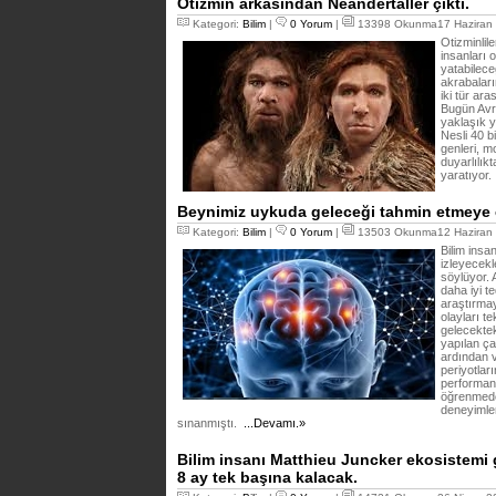
Otizmin arkasından Neandertaller çıktı.
Kategori:
Bilim
|
0 Yorum
|
13398 Okunma17 Haziran 
Otizminlile
insanları 
yatabilece
akrabaları
iki tür ar
Bugün Avr
yaklaşık y
Nesli 40 b
genleri, m
duyarlılıkt
yaratıyor.
Beynimiz uykuda geleceği tahmin etmeye ç
Kategori:
Bilim
|
0 Yorum
|
13503 Okunma12 Haziran 
Bilim insan
izleyecekl
söylüyor. A
daha iyi t
araştırma
olayları t
gelecekte
yapılan ç
ardından 
periyotlar
performans
öğrenmede 
deneyimler
sınanmıştı.
...Devamı.»
Bilim insanı Matthieu Juncker ekosistemi 
8 ay tek başına kalacak.