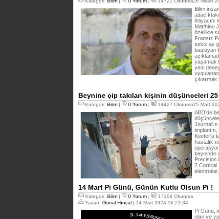
Kategori:
Bilim
|
0 Yorum
|
14721 Okunma26 Nisan 20
Bilim insa
adacıktaki
ihtiyacını
Matthieu Ju
özellikle
Fransız Po
sekiz ay 
başlayan k
açıklamada
yaşamak be
yeni dene
uygulanan 
çıkarmak i
Beynine çip takılan kişinin düşünceleri 
Kategori:
Bilim
|
0 Yorum
|
14427 Okunma25 Mart 202
ABD'de bey
düşüncele
Journal'ı
implantın,
Keefer'a t
hastalık n
operasyon 
beyninde de
Precision 
7 Cortical
elektrotla
14 Mart Pi Günü, Günün Kutlu Olsun Pi !
Kategori:
Bilim
|
0 Yorum
|
17304 Okunma
Yazan:
Günal Hınçal
| 14 Mart 2024 16:21:34
Pi Günü, 
olan ve ya