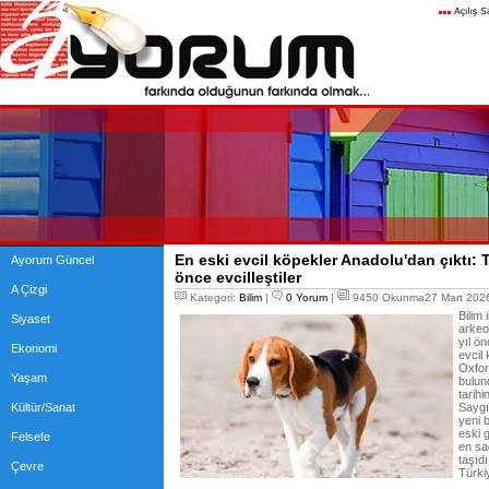
En eski evcil köpekler Anadolu'dan çıktı:
Ayorum Güncel
önce evcilleştiler
A Çizgi
Kategori:
Bilim
|
0 Yorum
|
9450 Okunma27 Mart 2026
Bilim
Siyaset
arkeo
yıl ön
Ekonomi
evcil 
Oxfor
Yaşam
bulun
tarihi
Kültür/Sanat
Saygı
yeni b
eski 
Felsefe
en sa
taşıdı
Çevre
Türki