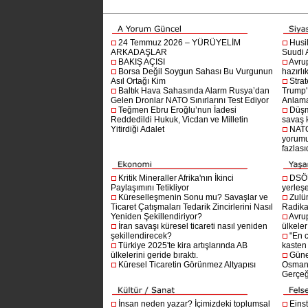
24 Temmuz 2026 – YÜRÜYELİM
Husi
ARKADAŞLAR
Suudi A
BAKIŞ AÇISI
Avru
Borsa Değil Soygun Sahası Bu Vurgunun
hazırlı
Asıl Ortağı Kim
Stra
Baltık Hava Sahasında Alarm Rusya’dan
Trump'ı
Gelen Dronlar NATO Sınırlarını Test Ediyor
Anlam
Teğmen Ebru Eroğlu’nun İadesi
Düşm
Reddedildi Hukuk, Vicdan ve Milletin
savaş 
Yitirdiği Adalet
NATO
yorumu
fazlasıd
Kritik Mineraller Afrika'nın İkinci
DSÖ’
Paylaşımını Tetikliyor
yerleşe
Küreselleşmenin Sonu mu? Savaşlar ve
Zulü
Ticaret Çatışmaları Tedarik Zincirlerini Nasıl
Radika
Yeniden Şekillendiriyor?
Avru
İran savaşı küresel ticareti nasıl yeniden
ülkeler
şekillendirecek?
"En 
Türkiye 2025'te kira artışlarında AB
kasten
ülkelerini geride bıraktı.
Güne
Küresel Ticaretin Görünmez Altyapısı
Osmanlı
Gerçeğ
İnsan neden yazar? İçimizdeki toplumsal
Einst