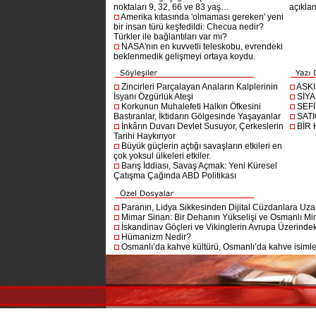
noktaları 9, 32, 66 ve 83 yaş…
açıklan
Amerika kıtasında 'olmaması gereken' yeni
bir insan türü keşfedildi: Checua nedir?
Türkler ile bağlantıları var mı?
NASA'nın en kuvvetli teleskobu, evrendeki
beklenmedik gelişmeyi ortaya koydu.
Zincirleri Parçalayan Anaların Kalplerinin
ASK
İsyanı Özgürlük Ateşi
SİYA
Korkunun Muhalefeti Halkın Öfkesini
SEF
Bastıranlar, İktidarın Gölgesinde Yaşayanlar
SAT
İnkârın Duvarı Devlet Susuyor, Çerkeslerin
BİR
Tarihi Haykırıyor
Büyük güçlerin açtığı savaşların etkileri en
çok yoksul ülkeleri etkiler.
Barış İddiası, Savaş Açmak: Yeni Küresel
Çatışma Çağında ABD Politikası
Paranın, Lidya Sikkesinden Dijital Cüzdanlara Uza
Mimar Sinan: Bir Dehanın Yükselişi ve Osmanlı Mim
İskandinav Göçleri ve Vikinglerin Avrupa Üzerindeki
Hümanizm Nedir?
Osmanlı’da kahve kültürü, Osmanlı’da kahve isimler