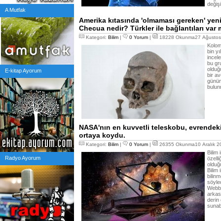
değişi
A Mutfak
Amerika kıtasında 'olmaması gereken' yeni 
Checua nedir? Türkler ile bağlantıları var 
Kategori:
Bilim
|
0 Yorum
|
18228 Okunma27 Ağustos 
Kolom
bin yı
incele
bu gr
olduğ
E-kitap Ayorum
bir av
günüm
bulun
NASA'nın en kuvvetli teleskobu, evrendek
ortaya koydu.
Kategori:
Bilim
|
0 Yorum
|
26355 Okunma10 Aralık 2
Bilim 
Radyo Ayorum
özell
olduğ
Bilim 
bilinm
söyle
Webb 
arkas
derin
sunabi