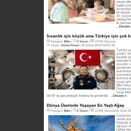
olarak bil
İngilizcesi
Avustralya
bir Aborjin
20. yüzyıl
etkileşimi
ile harman
...Devamı
İnsanlık için küçük ama Türkiye için çok 
Kategori:
Bilim
|
0 Yorum
|
15708 Okunma
Yazan:
Günal Hınçal
| 08 Şubat 2024 04:01:39
Türkiye uz
sözleri “İ
insanlık i
adımdan b
severler v
gündemimi
astronotum
astronotu
astronot i
uçuşu göre
bilim mis
Florida ey
Uzay Merk
00:49’ da gerçekleşen fırlatma ile gönderildi.
...Devamı.»
Dünya Üzerinde Yaşayan En Yaşlı Ağaç
Kategori:
Bilim
|
0 Yorum
|
14394 Okunma30 Ocak 20
Günümüzde
olarak anı
Piramidi, 
uğruyor. A
(White Mo