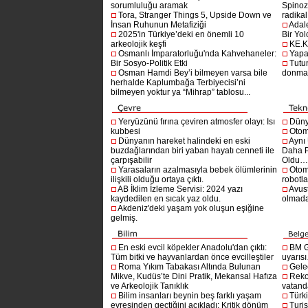
sorumluluğu aramak
Spinoz
Tora, Stranger Things 5, Upside Down ve
radikal 
İnsan Ruhunun Metafiziği
Adal
2025'in Türkiye’deki en önemli 10
Bir Yol
arkeolojik keşfi
KE.K
Osmanlı İmparatorluğu'nda Kahvehaneler:
Yapa
Bir Sosyo-Politik Etki
Tutu
Osman Hamdi Bey’i bilmeyen varsa bile
donma
herhalde Kaplumbağa Terbiyecisi’ni
bilmeyen yoktur ya “Mihrap” tablosu...
Yeryüzünü fırına çeviren atmosfer olayı: Isı
Dünya
kubbesi
Otom
Dünyanın hareket halindeki en eski
Aynı
buzdağlarından biri yaban hayatı cenneti ile
Daha P
çarpışabilir
Oldu
Yarasaların azalmasıyla bebek ölümlerinin
Otom
ilişkili olduğu ortaya çıktı.
robotl
AB İklim İzleme Servisi: 2024 yazı
Avust
kaydedilen en sıcak yaz oldu.
olmad
Akdeniz'deki yaşam yok oluşun eşiğine
gelmiş.
En eski evcil köpekler Anadolu'dan çıktı:
BM G
Tüm bitki ve hayvanlardan önce evcilleştiler
uyarıs
Roma Yıkım Tabakası Altında Bulunan
Gelec
Mikve, Kudüs’te Dini Pratik, Mekansal Hafıza
Reko
ve Arkeolojik Tanıklık
vatanda
Bilim insanları beynin beş farklı yaşam
Türki
evresinden geçtiğini açıkladı: Kritik dönüm
Turis