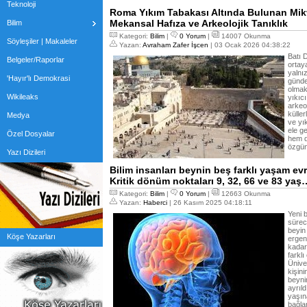
Teknoloji
Roma Yıkım Tabakası Altında Bulunan Mikv
Mekansal Hafıza ve Arkeolojik Tanıklık
Bilim
Kategori:
Bilim
|
0 Yorum
|
14007 Okunma
Söyleşiler | Makaleler
Yazan:
Avraham Zafer İşcen
| 03 Ocak 2026 04:38:22
Batı 
Belgeler/Raporlar
ortay
yalnı
'Hayır'lı Demokrasi
gündel
olmak
Wikileaks
yıkıc
arkeol
küller
Medya
ve yı
ele g
Özel Dosyalar
hem d
özgün
Yazı Dizileri
Bilim insanları beynin beş farklı yaşam ev
Kritik dönüm noktaları 9, 32, 66 ve 83 yaş
Kategori:
Bilim
|
0 Yorum
|
12663 Okunma
Yazan:
Haberci
| 26 Kasım 2025 04:18:11
Yeni b
süreci
beyin
Köşe Yazarları
ergen
kadar
farkl
Ünive
kişin
beyni
ayrıl
yaşın
bağlan