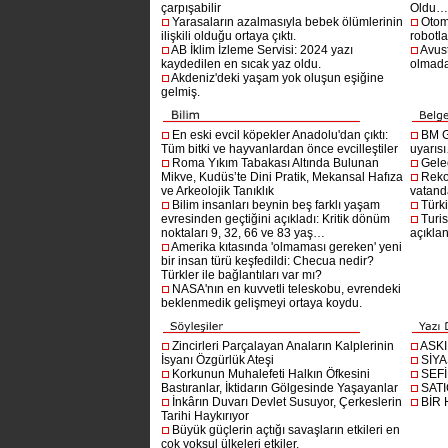
çarpışabilir
Oldu
Yarasaların azalmasıyla bebek ölümlerinin
Otom
ilişkili olduğu ortaya çıktı.
robotl
AB İklim İzleme Servisi: 2024 yazı
Avust
kaydedilen en sıcak yaz oldu.
olmad
Akdeniz'deki yaşam yok oluşun eşiğine
gelmiş.
En eski evcil köpekler Anadolu'dan çıktı:
BM G
Tüm bitki ve hayvanlardan önce evcilleştiler
uyarıs
Roma Yıkım Tabakası Altında Bulunan
Gelec
Mikve, Kudüs’te Dini Pratik, Mekansal Hafıza
Reko
ve Arkeolojik Tanıklık
vatanda
Bilim insanları beynin beş farklı yaşam
Türki
evresinden geçtiğini açıkladı: Kritik dönüm
Turis
noktaları 9, 32, 66 ve 83 yaş…
açıklan
Amerika kıtasında 'olmaması gereken' yeni
bir insan türü keşfedildi: Checua nedir?
Türkler ile bağlantıları var mı?
NASA'nın en kuvvetli teleskobu, evrendeki
beklenmedik gelişmeyi ortaya koydu.
Zincirleri Parçalayan Anaların Kalplerinin
ASK
İsyanı Özgürlük Ateşi
SİYA
Korkunun Muhalefeti Halkın Öfkesini
SEF
Bastıranlar, İktidarın Gölgesinde Yaşayanlar
SAT
İnkârın Duvarı Devlet Susuyor, Çerkeslerin
BİR
Tarihi Haykırıyor
Büyük güçlerin açtığı savaşların etkileri en
çok yoksul ülkeleri etkiler.