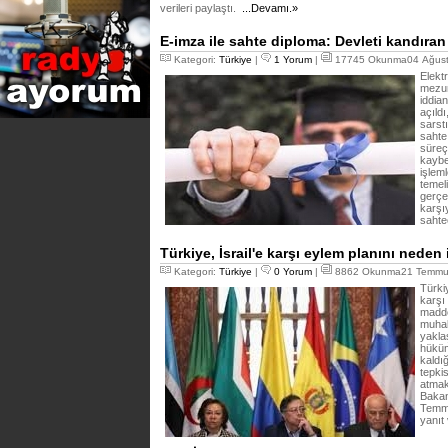
verileri paylaştı.
...Devamı.»
E-imza ile sahte diploma: Devleti kandıran
Kategori:
Türkiye
|
1 Yorum
|
17745 Okunma04 Ağust
Elektr
mezuni
iddia
açıld
sarst
sahte
süreç
kaybet
işleml
temeli
gerçek
karşıy
sahtec
Türkiye, İsrail'e karşı eylem planını nede
Kategori:
Türkiye
|
0 Yorum
|
8862 Okunma21 Temmuz
Türki
karşı
madde
muhal
yaklaş
hüküm
kaldı
tepki
atmakt
Bakanl
Temmu
yanıt