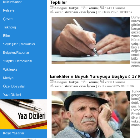
Tepkiler
Kültür/Sanat
Kategori:
Türkiye
|
0 Yorum
|
6741 Okunma
Felsefe
Yazan:
Avraham Zafer İşcen
| 06 Ocak 2026 10:33:57
Dünya
Çevre
kürese
görün
Teknoloji
karşı
gazete
Bilim
zaman
Kürese
çatış
Söyleşiler | Makaleler
bilgi 
değer
Belgeler/Raporlar
entele
bölüm
'Hayır'lı Demokrasi
yoruml
okuma
Wikileaks
Emeklilerin Büyük Yürüyüşü Başlıyor: 17 Mi
Medya
Kategori:
Türkiye
|
0 Yorum
|
7686 Okunma
Özel Dosyalar
Yazan:
Avraham Zafer İşcen
| 29 Kasım 2025 04:33:36
Türki
Yazı Dizileri
gerçe
kemiğ
değil
güç h
Evi'n
Emekli
ülken
yoksul
manif
Köşe Yazarları