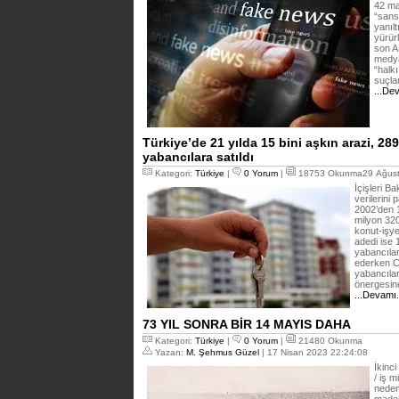
42 ma
“sansü
yanıl
yürürl
son A
medya
“halkı
suçla
...De
Türkiye’de 21 yılda 15 bini aşkın arazi, 289
yabancılara satıldı
Kategori:
Türkiye
|
0 Yorum
|
18753 Okunma29 Ağust
İçişleri B
verilerini
2002’den 
milyon 320
konut-işye
adedi ise 
yabancıla
ederken CH
yabancılara
önergesine
...Devamı
73 YIL SONRA BİR 14 MAYIS DAHA
Kategori:
Türkiye
|
0 Yorum
|
21480 Okunma
Yazan:
M. Şehmus Güzel
| 17 Nisan 2023 22:24:08
İkinc
/ iş 
neden