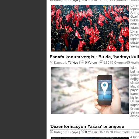
Kategori:
Türkiye
|
0 Yorum
|
14091 Okunma21 Mart 2
Ekrem
tepki
Saraç
Özel,
bekle
dedi.
İstan
Ekrem
prote
topla
göste
Yavaş
Esnafa konum vergisi: Bu da, 'haritayı kul
Kategori:
Türkiye
|
0 Yorum
|
13545 Okunma05 Aralık
İşletm
bulma
konum
değiş
olmakl
alaca
paylaş
kanun
kişile
Ulusa
kapsa
üretm
Şehirc
almak
'Dezenformasyon Yasası' bilançosu
Kategori:
Türkiye
|
0 Yorum
|
11970 Okunma30 Kasım
4 bin