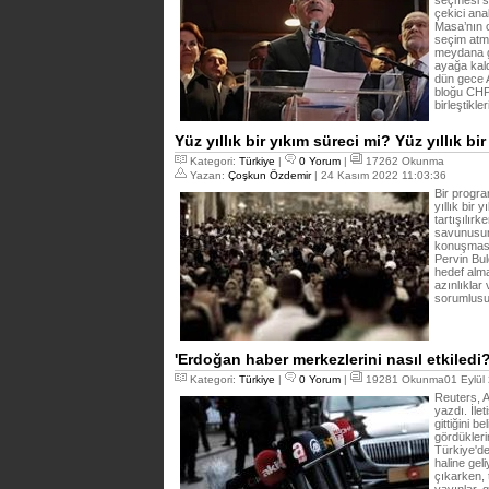
seçmesi s
çekici anal
Masa’nın 
seçim atm
meydana g
ayağa kal
dün gece A
bloğu CHP 
birleştikle
Yüz yıllık bir yıkım süreci mi? Yüz yıllık b
Kategori:
Türkiye
|
0 Yorum
|
17262 Okunma
Yazan:
Çoşkun Özdemir
| 24 Kasım 2022 11:03:36
Bir progr
yıllık bir
tartışılır
savunusun
konuşması
Pervin Bu
hedef alma
azınlıklar
sorumlusu
'Erdoğan haber merkezlerini nasıl etkiledi?
Kategori:
Türkiye
|
0 Yorum
|
19281 Okunma01 Eylül 
Reuters, A
yazdı. İle
gittiğini 
gördükleri
Türkiye'd
haline gel
çıkarken, 