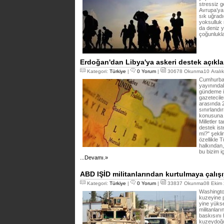
stressiz g
Avrupa’ya
sık uğradı
yoksulluk 
da deniz y
çoğunlukl
Erdoğan'dan Libya'ya askeri destek açıkl
Kategori:
Türkiye
|
0 Yorum
|
30678 Okunma10 Aralık
Cumhurbaş
yayınında
gündeme il
gazeteciler
arasında 2
sınırlandı
konusuna 
Milletler 
destek ist
mi?" şekli
özellikle T
halkından,
bu bizim i
...Devamı.»
ABD IŞİD militanlarından kurtulmaya çalış
Kategori:
Türkiye
|
0 Yorum
|
33837 Okunma08 Ekim 
Washington
kuzeyine 
yine yüks
militanlar
baskısını 
kuzeydoğus