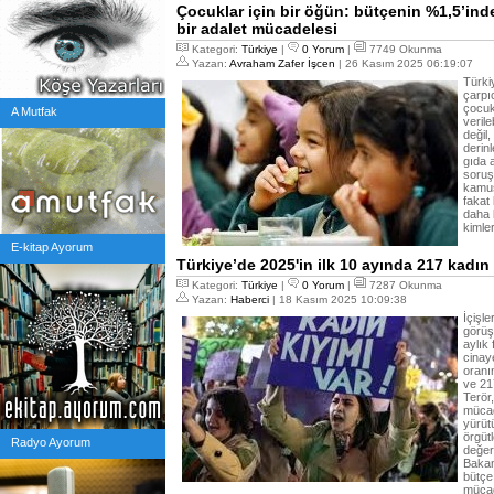
Çocuklar için bir öğün: bütçenin %1,5’in
bir adalet mücadelesi
Kategori:
Türkiye
|
0 Yorum
|
7749 Okunma
Yazan:
Avraham Zafer İşcen
| 26 Kasım 2025 06:19:07
Türki
çarpı
çocuk
A Mutfak
verile
değil
derin
gıda a
soruş
kamus
fakat 
daha 
kimler
E-kitap Ayorum
Türkiye’de 2025'in ilk 10 ayında 217 kadın
Kategori:
Türkiye
|
0 Yorum
|
7287 Okunma
Yazan:
Haberci
| 18 Kasım 2025 10:09:38
İçişl
görüş
aylık
cinay
oranı
ve 21
Terör
mücad
yürüt
örgüt
Radyo Ayorum
değer
Bakanı
bütçe
mücad