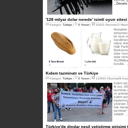
yayınlar, 
...Devamı
'128 milyar dolar nerede' isimli oyun sitesi
Kategori:
Türkiye
|
0 Yorum
|
32820 Okunma15 Nisan
Muhalefet i
tartışması
bir oyun s
havaliman
milyar dol
Halk Parti
Bankasını
dolar reze
dolar nere
'#128Milya
kuruldu.
.
Kıdem tazminatı ve Türkiye
Kategori:
Türkiye
|
0 Yorum
|
132603 Okunma09 Kası
Kıdem taz
ilk kez 18
tazminatı 
ve ardından
kıdem taz
başlanmışt
çıkarılan 
hak olarak
tazminatı’’
sahiptir.
.
Türkiye'de dindar nesil yetiştirme girişimi 