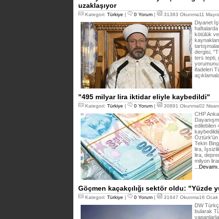
uzaklaşıyor
Kategori:
Türkiye
|
0 Yorum
|
31383 Okunma11 Mayıs
Diyanet İş
haftalarda
kötülük ve
kaynakland
tartışmala
dergisi, "T
ters tepti,
yorumunu y
ifadeleri 
açıklamala
"495 milyar lira iktidar eliyle kaybedildi"
Kategori:
Türkiye
|
0 Yorum
|
30891 Okunma02 Nisan
CHP Ankara 
Dayanışma
edilebilen 
kaybedild
Öztürk'ün 
Tekin Bing
lira, İşsi
lira, depr
milyon lira
...Devamı
Göçmen kaçakçılığı sektör oldu: "Yüzde yüz
Kategori:
Türkiye
|
0 Yorum
|
31647 Okunma16 Ocak 
DW Türkçe
bularak T
yapanlarla