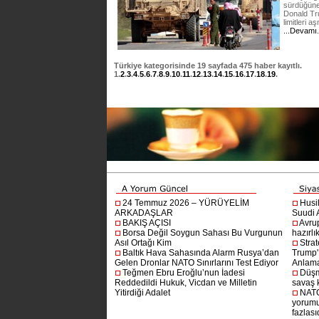
sürdüğüne
Donald Tr
limitleri 
...Devamı
Türkiye
kategorisinde
19
sayfada
475
haber kayıtlı.
1
.
2
.
3
.
4
.
5
.
6
.
7
.
8
.
9
.
10
.
11
.
12
.
13
.
14
.
15
.
16
.
17
.
18
.
19
.
24 Temmuz 2026 – YÜRÜYELİM
Husi
ARKADAŞLAR
Suudi A
BAKIŞ AÇISI
Avru
Borsa Değil Soygun Sahası Bu Vurgunun
hazırlı
Asıl Ortağı Kim
Stra
Baltık Hava Sahasında Alarm Rusya’dan
Trump'ı
Gelen Dronlar NATO Sınırlarını Test Ediyor
Anlam
Teğmen Ebru Eroğlu’nun İadesi
Düşm
Reddedildi Hukuk, Vicdan ve Milletin
savaş 
Yitirdiği Adalet
NATO
yorumu
fazlasıd