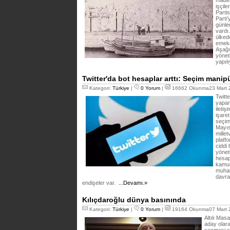
maden
işçile
Parti
Parti’
günle
vardı
ülked
emekç
Aşağı
yöneti
yapıl
Twitter'da bot hesaplar arttı: Seçim manipü
Kategori:
Türkiye
|
0 Yorum
|
16662 Okunma23 Mart 2
Twitte
yapan
iletiş
işare
seçim
Mayıs
mille
platf
ciddi 
yönet
hesap
kamuo
muhal
davra
endişeler var.
...Devamı.»
Kılıçdaroğlu dünya basınında
Kategori:
Türkiye
|
0 Yorum
|
19164 Okunma07 Mart 2
Altılı Mas
aday olara