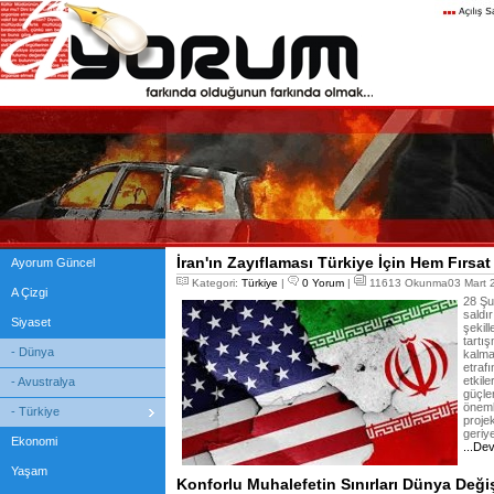
İran'ın Zayıflaması Türkiye İçin Hem Fırsa
Ayorum Güncel
Kategori:
Türkiye
|
0 Yorum
|
11613 Okunma03 Mart 2
A Çizgi
28 Şub
saldı
Siyaset
şekill
tartı
- Dünya
kalma
etraf
etkile
- Avustralya
güçler
önemli
- Türkiye
proje
geriye
Ekonomi
...De
Yaşam
Konforlu Muhalefetin Sınırları Dünya Değiş