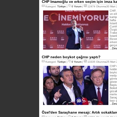
CHP İmamoğlu ve erken seçim için imza k
Kategori:
Türkiye
|
0 Yorum
|
12474 Okunma30 Mart 2
CHP, 
ve er
kampa
hafta
İstan
Cumhu
Özgür
Trabz
İstan
Ekrem
erken
gerçe
...De
CHP neden boykot çağrısı yaptı?
Kategori:
Türkiye
|
0 Yorum
|
13335 Okunma25 Mart 2
CHP G
holdi
boyko
medya
görme
göste
Başka
Beled
gözal
merke
Saraç
bazı 
...De
Özel'den Saraçhane mesajı: Artık sokakla