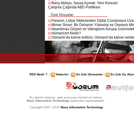
Barış İddiası, Savaş Açmak: Yeni Küresel
Çatışma Çağında ABD Politikası
Paranın, Lidya Sikkesinden Dijital Cüzdanlara Uza
Mimar Sinan: Bir Dehanın Yükselişi ve Osmanlı Mim
İskandinav Göçleri ve Vikinglerin Avrupa Üzerindeki
Hümanizm Nedir?
Osmanlı’da kahve kültürü, Osmanlı’da kahve isimler
RSS Nedir ?
|
Haberler
|
En Çok Okunanlar
|
En Çok Oy Alan
Bu sitenin tasarımı, web sunucusu hizmeti ve bakımı
Nous Information Technology
tarafından yapılmaktadır.
Copyright 2007 -2026
Nous Information Technology