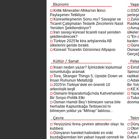
Kritik Mineraller Afrika'nın İkinci
DSÖ’
Paylaşımını Tetikliyor
yerleşe
Küreselleşmenin Sonu mu? Savaşlar ve
Zulü
Ticaret Çatışmaları Tedarik Zincirlerini Nasıl
Radika
Yeniden Şekillendiriyor?
Avru
İran savaşı küresel ticareti nasıl yeniden
ülkeler
şekillendirecek?
"En 
Türkiye 2025'te kira artışlarında AB
kasten
ülkelerini geride bıraktı.
Güne
Küresel Ticaretin Görünmez Altyapısı
Osmanlı
Gerçeğ
İnsan neden yazar? İçimizdeki toplumsal
Einst
sorumluluğu aramak
Spinoz
Tora, Stranger Things 5, Upside Down ve
radikal 
İnsan Ruhunun Metafiziği
Adal
2025'in Türkiye’deki en önemli 10
Bir Yol
arkeolojik keşfi
KE.K
Osmanlı İmparatorluğu'nda Kahvehaneler:
Yapa
Bir Sosyo-Politik Etki
Tutu
Osman Hamdi Bey’i bilmeyen varsa bile
donma
herhalde Kaplumbağa Terbiyecisi’ni
bilmeyen yoktur ya “Mihrap” tablosu...
Yeryüzünü fırına çeviren atmosfer olayı: Isı
Dünya
kubbesi
Otom
Dünyanın hareket halindeki en eski
Aynı
buzdağlarından biri yaban hayatı cenneti ile
Daha P