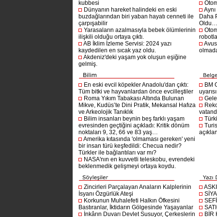
kubbesi
Otom
Dünyanın hareket halindeki en eski
Aynı
buzdağlarından biri yaban hayatı cenneti ile
Daha P
çarpışabilir
Oldu
Yarasaların azalmasıyla bebek ölümlerinin
Otom
ilişkili olduğu ortaya çıktı.
robotl
AB İklim İzleme Servisi: 2024 yazı
Avust
kaydedilen en sıcak yaz oldu.
olmad
Akdeniz'deki yaşam yok oluşun eşiğine
gelmiş.
En eski evcil köpekler Anadolu'dan çıktı:
BM G
Tüm bitki ve hayvanlardan önce evcilleştiler
uyarıs
Roma Yıkım Tabakası Altında Bulunan
Gelec
Mikve, Kudüs’te Dini Pratik, Mekansal Hafıza
Reko
ve Arkeolojik Tanıklık
vatanda
Bilim insanları beynin beş farklı yaşam
Türki
evresinden geçtiğini açıkladı: Kritik dönüm
Turis
noktaları 9, 32, 66 ve 83 yaş…
açıklan
Amerika kıtasında 'olmaması gereken' yeni
bir insan türü keşfedildi: Checua nedir?
Türkler ile bağlantıları var mı?
NASA'nın en kuvvetli teleskobu, evrendeki
beklenmedik gelişmeyi ortaya koydu.
Zincirleri Parçalayan Anaların Kalplerinin
ASK
İsyanı Özgürlük Ateşi
SİYA
Korkunun Muhalefeti Halkın Öfkesini
SEF
Bastıranlar, İktidarın Gölgesinde Yaşayanlar
SAT
İnkârın Duvarı Devlet Susuyor, Çerkeslerin
BİR