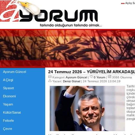
24 Temmuz 2026 – YÜRÜYELİM ARKADAŞ
Ayorum Güncel
Kategori:
Ayorum Güncel
|
0 Yorum
|
3066 Okunma
A Çizgi
Yazan:
Deniz Günal
| 24 Temmuz 2026 13:04:19
Tarih
Siyaset
coşku
içind
Ekonomi
çörek
olmaz
Yaşam
bağım
topla
oluşu
Kültür/Sanat
mahkû
zengi
Felsefe
Çevre