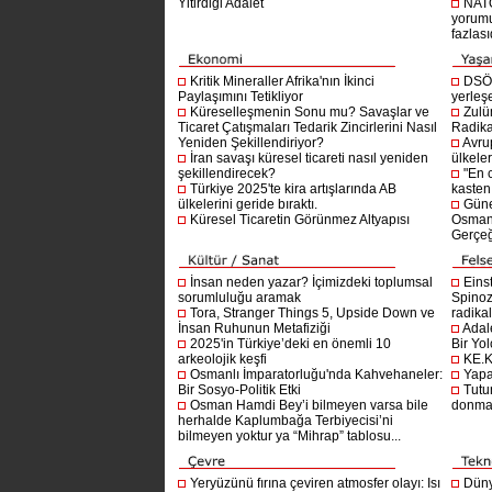
Yitirdiği Adalet
NATO
yorumu
fazlasıd
Kritik Mineraller Afrika'nın İkinci
DSÖ’
Paylaşımını Tetikliyor
yerleşe
Küreselleşmenin Sonu mu? Savaşlar ve
Zulü
Ticaret Çatışmaları Tedarik Zincirlerini Nasıl
Radika
Yeniden Şekillendiriyor?
Avru
İran savaşı küresel ticareti nasıl yeniden
ülkeler
şekillendirecek?
"En 
Türkiye 2025'te kira artışlarında AB
kasten
ülkelerini geride bıraktı.
Güne
Küresel Ticaretin Görünmez Altyapısı
Osmanlı
Gerçeğ
İnsan neden yazar? İçimizdeki toplumsal
Einst
sorumluluğu aramak
Spinoz
Tora, Stranger Things 5, Upside Down ve
radikal 
İnsan Ruhunun Metafiziği
Adal
2025'in Türkiye’deki en önemli 10
Bir Yol
arkeolojik keşfi
KE.K
Osmanlı İmparatorluğu'nda Kahvehaneler:
Yapa
Bir Sosyo-Politik Etki
Tutu
Osman Hamdi Bey’i bilmeyen varsa bile
donma
herhalde Kaplumbağa Terbiyecisi’ni
bilmeyen yoktur ya “Mihrap” tablosu...
Yeryüzünü fırına çeviren atmosfer olayı: Isı
Dünya