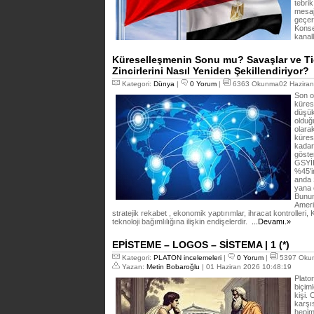
tebrik
mesaj
geçer
Konse
kanal
Küreselleşmenin Sonu mu? Savaşlar ve Tic
Zincirlerini Nasıl Yeniden Şekillendiriyor?
Kategori:
Dünya
|
0 Yorum
|
6363 Okunma02 Haziran
Son o
küres
düşük
olduğ
olara
kürese
kadar
göste
GSYİH
%45'i
anda 
yana 
Bunun
Ameri
stratejik rekabet , ekonomik yaptırımlar, ihracat kontrolleri
teknoloji bağımlılığına ilişkin endişelerdir.
...Devamı.»
EPİSTEME – LOGOS – SİSTEMA | 1 (*)
Kategori:
PLATON incelemeleri
|
0 Yorum
|
5397 Oku
Yazan:
Metin Bobaroğlu
| 01 Haziran 2026 10:48:19
Platon
biçiml
kişi.
karşı
hepim