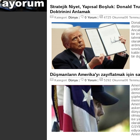
Stratejik Niyet, Yapısal Boşluk: Donald Tru
Doktrinini Anlamak
Kategori:
Dünya
|
0 Yorum
|
4725 Okunma06 Temmuz
Donal
dürtüs
Ancak
bir ö
tahmin
olarak
ardın
sınır
kaldır
bir dı
Düşmanların Amerika'yı zayıflatmak için 
Kategori:
Dünya
|
0 Yorum
|
5292 Okunma06 Temmuz
Ameri
yıldö
demok
şüphe
memnu
Ameri
asker
dünya
olmay
ise y
olarak
GSYİH
ediyo
Ameri