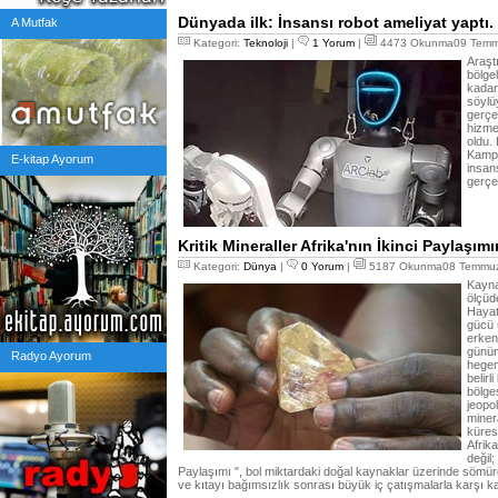
Dünyada ilk: İnsansı robot ameliyat yaptı.
A Mutfak
Kategori:
Teknoloji
|
1 Yorum
|
4473 Okunma09 Temmu
Araştı
bölge
kadar
söylü
gerçek
hizme
oldu.
Kampü
E-kitap Ayorum
insans
gerçe
Kritik Mineraller Afrika'nın İkinci Paylaşımı
Kategori:
Dünya
|
0 Yorum
|
5187 Okunma08 Temmuz
Kayna
ölçüde
Hayat
gücü 
erken
günüm
Radyo Ayorum
hegem
belirl
bölge
jeopo
miner
küres
Afrik
değil;
Paylaşımı ", bol miktardaki doğal kaynaklar üzerinde sömürgec
ve kıtayı bağımsızlık sonrası büyük iç çatışmalarla karşı ka