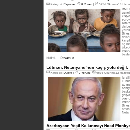
Kategori:
Raporlar
|
0 Yorum
|
5754 Okunma18 Hazira
BM Dü
geneli
kişiy
euroy
ABD'd
darbe 
yardı
Birle
dolar
karşı
açıkl
ülked
insan
besle
bildirdi.
...Devamı.»
Lübnan, Netanyahu'nun kaçış yolu değil.
Kategori:
Dünya
|
0 Yorum
|
6636 Okunma12 Haziran
İsrail
Lübna
acımas
banliy
başka
geliyo
olay 
imkan
Birleş
nefes
Netan
Azerbaycan Yeşil Kalkınmayı Nasıl Planlıy