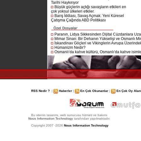
Tarihi Haykırıyor
Büyük güçlerin açtığı savaşların etkileri en
çok yoksul ülkeleri etkiler.
Barış İddiası, Savaş Açmak: Yeni Küresel
Çatışma Çağında ABD Politikası
Paranın, Lidya Sikkesinden Dijital Cüzdanlara Uza
Mimar Sinan: Bir Dehanın Yükselişi ve Osmanlı Mim
İskandinav Göçleri ve Vikinglerin Avrupa Üzerindeki
Hümanizm Nedir?
Osmanlı’da kahve kültürü, Osmanlı’da kahve isimler
RSS Nedir ?
|
Haberler
|
En Çok Okunanlar
|
En Çok Oy Alan
Bu sitenin tasarımı, web sunucusu hizmeti ve bakımı
Nous Information Technology
tarafından yapılmaktadır.
Copyright 2007 -2026
Nous Information Technology