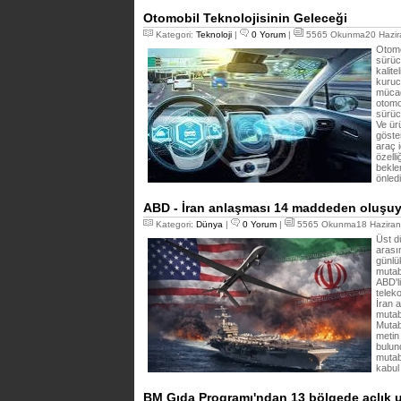
Otomobil Teknolojisinin Geleceği
Kategori:
Teknoloji
|
0 Yorum
|
5565 Okunma20 Hazir
Otomob
sürüc
kalite
kuruc
mücade
otomo
sürüc
Ve ür
göste
araç 
özelli
bekle
önled
ABD - İran anlaşması 14 maddeden oluşuy
Kategori:
Dünya
|
0 Yorum
|
5565 Okunma18 Haziran
Üst dü
arası
günlü
mutab
ABD'li
telek
İran 
mutab
Mutab
metin
bulund
mutab
kabul 
BM Gıda Programı'ndan 13 bölgede açlık 