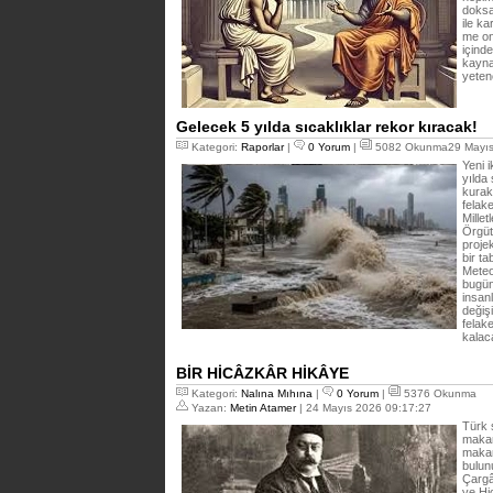
doksa
ile k
me on
içind
kayna
yeten
Gelecek 5 yılda sıcaklıklar rekor kıracak!
Kategori:
Raporlar
|
0 Yorum
|
5082 Okunma29 Mayıs
Yeni 
yılda 
kurak
felake
Mille
Örgüt
proje
bir t
Meteo
bugün
insanl
değiş
felak
kalac
BİR HİCÂZKÂR HİKÂYE
Kategori:
Nalına Mıhına
|
0 Yorum
|
5376 Okunma
Yazan:
Metin Atamer
| 24 Mayıs 2026 09:17:27
Türk 
makam
makam
bulun
Çargâ
ve Hi