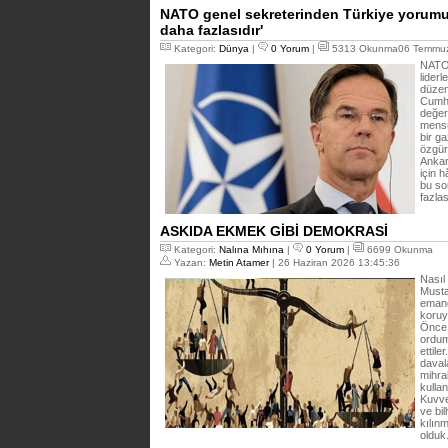
NATO genel sekreterinden Türkiye yorumu
daha fazlasıdır'
Kategori:
Dünya
|
0 Yorum
|
5313 Okunma06 Temmuz
NATO 
liderl
düzen
Cumhu
değer
mensu
bir ga
özgürl
Ankar
için 
bu so
fazlas
ASKIDA EKMEK GİBİ DEMOKRASİ
Kategori:
Nalına Mıhına
|
0 Yorum
|
6699 Okunma
Yazan:
Metin Atamer
| 26 Haziran 2026 13:45:36
Nasıl
Musta
emane
koruy
Önce 
ordum
ettil
daval
mihra
kulla
Kuvve
ve bi
kılın
olduk