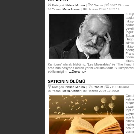
Kategori:
Nalına Mıhına
|
0 Yorum
|
6867 Okunma
Yazan:
Metin Atamer
| 09 Haziran 2026 10:32:14
Kütüp
başla
hikây
dadan
çevri
İngil
Şubat
Hugo,
isimle
hikây
edebiy
Frans
öneml
kitap
Kamburu” olarak bildiğimiz “Les Misérables” ile “The Hunc
arasında başyapıt olarak yerini korumaktadır. Bu kitaplarda
etkilenmiştim.
...Devamı.»
SATICININ ÖLÜMÜ
Kategori:
Nalına Mıhına
|
0 Yorum
|
7119 Okunma
Yazan:
Metin Atamer
| 09 Haziran 2026 10:30:35
Çocuk
kelim
düşün
yazar
toplu
yayım
ağır 
olmak
herkes
halkı
verme