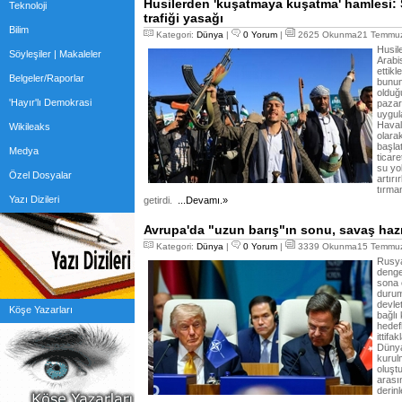
Husilerden 'kuşatmaya kuşatma' hamlesi: 
Teknoloji
trafiği yasağı
Bilim
Kategori:
Dünya
|
0 Yorum
|
2625 Okunma21 Temmuz
Husil
Söyleşiler | Makaleler
Arabis
ettikl
Belgeler/Raporlar
bunun
olduğu
'Hayır'lı Demokrasi
pazar
uygul
Haval
Wikileaks
olara
başla
Medya
ticar
su yol
Özel Dosyalar
artır
tırma
Yazı Dizileri
getirdi.
...Devamı.»
Avrupa'da "uzun barış"ın sonu, savaş hazır
Kategori:
Dünya
|
0 Yorum
|
3339 Okunma15 Temmuz
Rusya
denge
sona 
durum
devlet
Köşe Yazarları
bağlı 
hedef
ittif
Dünya
kurulm
oluştu
arası
derin