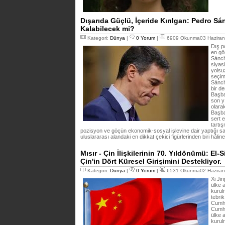
Dışarıda Güçlü, İçeride Kırılgan: Pedro Sá
Kalabilecek mi?
Kategori:
Dünya
|
0 Yorum
|
6909 Okunma03 Haziran
Dış p
en gör
Sánch
siyasi
yolsu
seçim 
Sánch
bir d
Başba
son yı
olara
Başba
sert e
tartı
pozisyon ve göçün ekonomik-sosyal işlevine dair yaptığı s
uluslararası alandaki en dikkat çekici figürlerinden biri hâline
Mısır - Çin İlişkilerinin 70. Yıldönümü: El-
Çin'in Dört Küresel Girişimini Destekliyor.
Kategori:
Dünya
|
0 Yorum
|
6531 Okunma02 Haziran
Xi Jin
ülke a
kurul
tebrik
Cumhu
Cumhu
ülke a
kurul