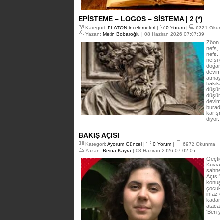
EPİSTEME – LOGOS – SİSTEMA | 2 (*)
Kategori:
PLATON incelemeleri
|
0 Yorum
|
6321 Oku
Yazan:
Metin Bobaroğlu
| 08 Haziran 2026 07:07:39
Zôon 
nefs,
nefs.
nefsi 
doğar
devim
atmay
hakik
düşünc
düşüns
devim
burada
karış
diyor
BAKIŞ AÇISI
Kategori:
Ayorum Güncel
|
0 Yorum
|
6972 Okunma
Yazan:
Berna Kayra
| 08 Haziran 2026 07:02:05
Geçti
Kuvve
sahne
Açısı
konuş
çocuk
infaz
kadar
atacak
'Ben 