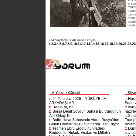
arası
makam
uzant
barın
beste
eserle
beste
274
Sayfada
6846
haber kayıtlı.
1
.
2
.
3
.
4
.
5
.
6
.
7
.
8
.
9
.
10
.
11
.
12
.
13
.
14
.
15
.
16
.
17
.
18
.
19
.
20
.
21
.
22
.
23
24 Temmuz 2026 – YÜRÜYELİM
Husi
ARKADAŞLAR
Suudi A
BAKIŞ AÇISI
Avru
Borsa Değil Soygun Sahası Bu Vurgunun
hazırlı
Asıl Ortağı Kim
Stra
Baltık Hava Sahasında Alarm Rusya’dan
Trump'ı
Gelen Dronlar NATO Sınırlarını Test Ediyor
Anlam
Teğmen Ebru Eroğlu’nun İadesi
Düşm
Reddedildi Hukuk, Vicdan ve Milletin
savaş 