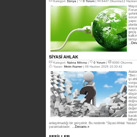
Kategori:
Dünya
|
0 Yorum
|
6447 Okunma12 Haziran
Mayıs
Forum
şehirl
sorun
yapıcı
planl
araya
geçiş
kalkın
tartı
...De
SİYASİ AHLAK
Kategori:
Nalına Mıhına
|
0 Yorum
|
6090 Okunma
Yazan:
Metin Atamer
| 09 Haziran 2026 10:33:42
Atatür
“Ben 
iyi a
vurgu 
kavra
nasıl 
düşün
alına
doğru 
düşün
değerl
utanm
karak
bilhas
anlaşılmadığı bir gerçektir. Bu nedenle “Siyasi Ahlak Yasası”
yaratmaktadır.
...Devamı.»
SEFİLLER