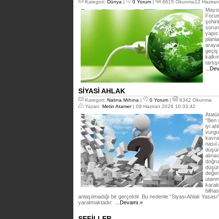
Kategori:
Dünya
|
0 Yorum
|
6615 Okunma12 Haziran
Mayıs
Forum
şehirl
sorun
yapıcı
planl
araya
geçiş
kalkın
tartı
...De
SİYASİ AHLAK
Kategori:
Nalına Mıhına
|
0 Yorum
|
6342 Okunma
Yazan:
Metin Atamer
| 09 Haziran 2026 10:33:42
Atatür
“Ben 
iyi a
vurgu 
kavra
nasıl 
düşün
alına
doğru 
düşün
değerl
utanm
karak
bilhas
anlaşılmadığı bir gerçektir. Bu nedenle “Siyasi Ahlak Yasası”
yaratmaktadır.
...Devamı.»
SEFİLLER