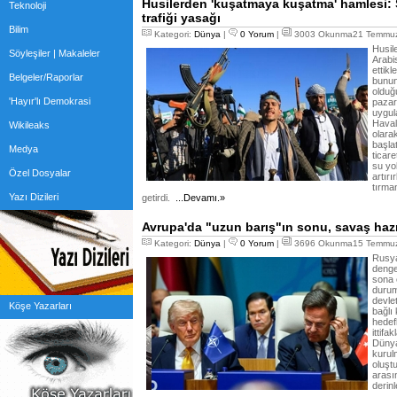
Husilerden 'kuşatmaya kuşatma' hamlesi: 
Teknoloji
trafiği yasağı
Bilim
Kategori:
Dünya
|
0 Yorum
|
3003 Okunma21 Temmuz
Husil
Söyleşiler | Makaleler
Arabis
ettikl
Belgeler/Raporlar
bunun
olduğu
'Hayır'lı Demokrasi
pazar
uygul
Haval
Wikileaks
olara
başla
Medya
ticar
su yol
Özel Dosyalar
artır
tırma
Yazı Dizileri
getirdi.
...Devamı.»
Avrupa'da "uzun barış"ın sonu, savaş hazır
Kategori:
Dünya
|
0 Yorum
|
3696 Okunma15 Temmuz
Rusya
denge
sona 
durum
devlet
Köşe Yazarları
bağlı 
hedef
ittif
Dünya
kurulm
oluştu
arası
derin