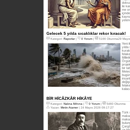
doksa
ile k
me on
içind
kayna
yeten
Gelecek 5 yılda sıcaklıklar rekor kıracak!
Kategori:
Raporlar
|
0 Yorum
|
5166 Okunma29 Mayıs
Yeni 
yılda 
kurak
felake
Mille
Örgüt
proje
bir t
Meteo
bugün
insanl
değiş
felak
kalac
BİR HİCÂZKÂR HİKÂYE
Kategori:
Nalına Mıhına
|
0 Yorum
|
5460 Okunma
Yazan:
Metin Atamer
| 24 Mayıs 2026 09:17:27
Türk 
makam
makam
bulun
Çargâ
ve Hi