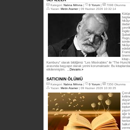
Kategori:
Nalına Mıhına
|
0 Yorum
|
7098 Okunma
Yazan:
Metin Atamer
| 09 Haziran 2026 10:32:14
Kütüp
başla
hikây
dadan
çevri
İngil
Şubat
Hugo,
isimle
hikây
edebiy
Frans
öneml
kitap
Kamburu” olarak bildiğimiz “Les Misérables” ile “The Hunc
arasında başyapıt olarak yerini korumaktadır. Bu kitaplarda
etkilenmiştim.
...Devamı.»
SATICININ ÖLÜMÜ
Kategori:
Nalına Mıhına
|
0 Yorum
|
7350 Okunma
Yazan:
Metin Atamer
| 09 Haziran 2026 10:30:35
Çocuk
kelim
düşün
yazar
toplu
yayım
ağır 
olmak
herkes
halkı
verme