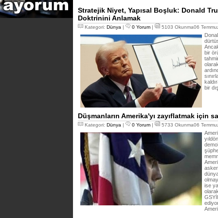
Stratejik Niyet, Yapısal Boşluk: Donald Tru
Doktrinini Anlamak
Kategori:
Dünya
|
0 Yorum
|
5103 Okunma06 Temmuz
Donal
dürtüs
Ancak
bir ö
tahmin
olarak
ardın
sınır
kaldır
bir dı
Düşmanların Amerika'yı zayıflatmak için 
Kategori:
Dünya
|
0 Yorum
|
5733 Okunma06 Temmuz
Ameri
yıldö
demok
şüphe
memnu
Ameri
asker
dünya
olmay
ise y
olarak
GSYİH
ediyo
Ameri