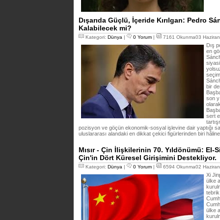
Dışarıda Güçlü, İçeride Kırılgan: Pedro Sá
Kalabilecek mi?
Kategori:
Dünya
|
0 Yorum
|
7161 Okunma03 Haziran
Dış p
en gör
Sánch
siyasi
yolsu
seçim 
Sánch
bir d
Başba
son yı
olara
Başba
sert e
tartı
pozisyon ve göçün ekonomik-sosyal işlevine dair yaptığı s
uluslararası alandaki en dikkat çekici figürlerinden biri hâline
Mısır - Çin İlişkilerinin 70. Yıldönümü: El-
Çin'in Dört Küresel Girişimini Destekliyor.
Kategori:
Dünya
|
0 Yorum
|
6594 Okunma02 Haziran
Xi Jin
ülke a
kurul
tebrik
Cumhu
Cumhu
ülke a
kurul