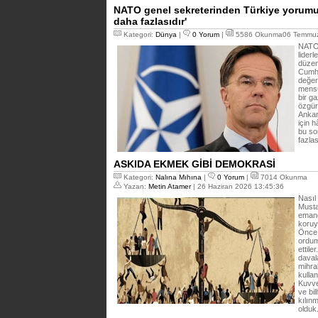
NATO genel sekreterinden Türkiye yorumu
daha fazlasıdır'
Kategori:
Dünya
|
0 Yorum
|
5586 Okunma06 Temmuz
NATO 
liderl
düzen
Cumhu
değer
mensu
bir ga
özgürl
Ankar
için 
bu so
fazlas
ASKIDA EKMEK GİBİ DEMOKRASİ
Kategori:
Nalına Mıhına
|
0 Yorum
|
7014 Okunma
Yazan:
Metin Atamer
| 26 Haziran 2026 13:45:36
Nasıl
Musta
emane
koruy
Önce 
ordum
ettil
daval
mihra
kulla
Kuvve
ve bi
kılın
olduk