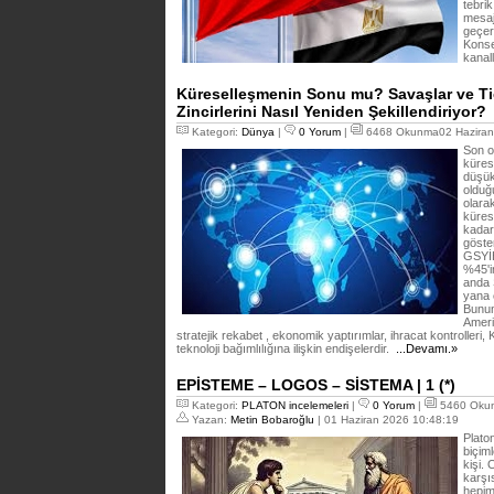
tebrik
mesaj
geçer
Konse
kanal
Küreselleşmenin Sonu mu? Savaşlar ve Tic
Zincirlerini Nasıl Yeniden Şekillendiriyor?
Kategori:
Dünya
|
0 Yorum
|
6468 Okunma02 Haziran
Son o
küres
düşük
olduğ
olara
kürese
kadar
göste
GSYİH
%45'i
anda 
yana 
Bunun
Ameri
stratejik rekabet , ekonomik yaptırımlar, ihracat kontrolleri
teknoloji bağımlılığına ilişkin endişelerdir.
...Devamı.»
EPİSTEME – LOGOS – SİSTEMA | 1 (*)
Kategori:
PLATON incelemeleri
|
0 Yorum
|
5460 Oku
Yazan:
Metin Bobaroğlu
| 01 Haziran 2026 10:48:19
Platon
biçiml
kişi.
karşı
hepim