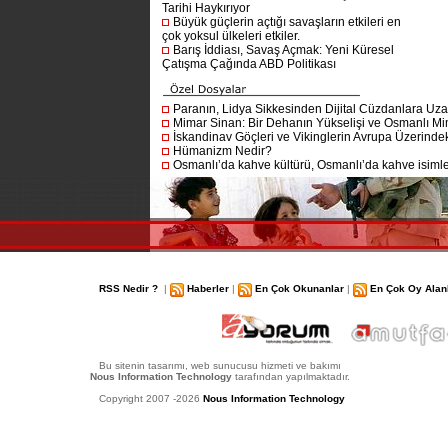
Tarihi Haykırıyor
Büyük güçlerin açtığı savaşların etkileri en
çok yoksul ülkeleri etkiler.
Barış İddiası, Savaş Açmak: Yeni Küresel
Çatışma Çağında ABD Politikası
Paranın, Lidya Sikkesinden Dijital Cüzdanlara Uza
Mimar Sinan: Bir Dehanın Yükselişi ve Osmanlı Mim
İskandinav Göçleri ve Vikinglerin Avrupa Üzerindeki
Hümanizm Nedir?
Osmanlı’da kahve kültürü, Osmanlı’da kahve isimler
RSS Nedir ?
|
Haberler
|
En Çok Okunanlar
|
En Çok Oy Alan
Bu sitenin tasarımı, web sunucusu hizmeti ve bakımı
Nous Information Technology
tarafından yapılmaktadır.
Copyright 2007 -2026
Nous Information Technology