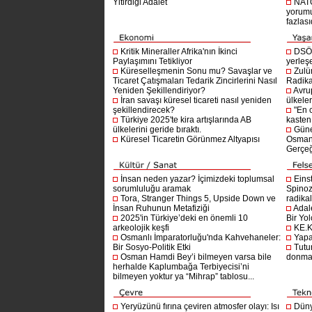
Yitirdiği Adalet
NATO
yorumu
fazlasıd
Kritik Mineraller Afrika'nın İkinci
DSÖ’
Paylaşımını Tetikliyor
yerleşe
Küreselleşmenin Sonu mu? Savaşlar ve
Zulü
Ticaret Çatışmaları Tedarik Zincirlerini Nasıl
Radika
Yeniden Şekillendiriyor?
Avru
İran savaşı küresel ticareti nasıl yeniden
ülkeler
şekillendirecek?
"En 
Türkiye 2025'te kira artışlarında AB
kasten
ülkelerini geride bıraktı.
Güne
Küresel Ticaretin Görünmez Altyapısı
Osmanlı
Gerçeğ
İnsan neden yazar? İçimizdeki toplumsal
Einst
sorumluluğu aramak
Spinoz
Tora, Stranger Things 5, Upside Down ve
radikal 
İnsan Ruhunun Metafiziği
Adal
2025'in Türkiye’deki en önemli 10
Bir Yol
arkeolojik keşfi
KE.K
Osmanlı İmparatorluğu'nda Kahvehaneler:
Yapa
Bir Sosyo-Politik Etki
Tutu
Osman Hamdi Bey’i bilmeyen varsa bile
donma
herhalde Kaplumbağa Terbiyecisi’ni
bilmeyen yoktur ya “Mihrap” tablosu...
Yeryüzünü fırına çeviren atmosfer olayı: Isı
Dünya