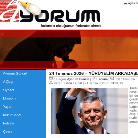
24 Temmuz 2026 – YÜRÜYELİM ARKADAŞ
Ayorum Güncel
Kategori:
Ayorum Güncel
|
0 Yorum
|
3507 Okunma
A Çizgi
Yazan:
Deniz Günal
| 24 Temmuz 2026 13:04:19
Tarih
Siyaset
coşku
içind
Ekonomi
çörek
olmaz
Yaşam
bağım
topla
oluşu
Kültür/Sanat
mahkû
zengi
Felsefe
Çevre