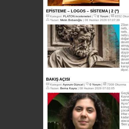
EPİSTEME – LOGOS – SİSTEMA | 2 (*)
Kategori:
PLATON incelemeleri
|
0 Yorum
|
6552 Oku
Yazan:
Metin Bobaroğlu
| 08 Haziran 2026 07:07:39
Zôon 
nefs,
nefs.
nefsi 
doğar
devim
atmay
hakik
düşünc
düşüns
devim
burada
karış
diyor
BAKIŞ AÇISI
Kategori:
Ayorum Güncel
|
0 Yorum
|
7308 Okunma
Yazan:
Berna Kayra
| 08 Haziran 2026 07:02:05
Geçti
Kuvve
sahne
Açısı
konuş
çocuk
infaz
kadar
atacak
'Ben 