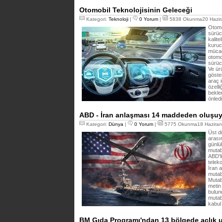
Otomobil Teknolojisinin Geleceği
Kategori:
Teknoloji
|
0 Yorum
|
5838 Okunma20 Hazir
Otomob
sürüc
kalite
kuruc
mücade
otomo
sürüc
Ve ür
göste
araç 
özelli
bekle
önled
ABD - İran anlaşması 14 maddeden oluşuy
Kategori:
Dünya
|
0 Yorum
|
5775 Okunma18 Haziran
Üst dü
arası
günlü
mutab
ABD'li
telek
İran 
mutab
Mutab
metin
bulund
mutab
kabul 
BM Gıda Programı'ndan 13 bölgede açlık 