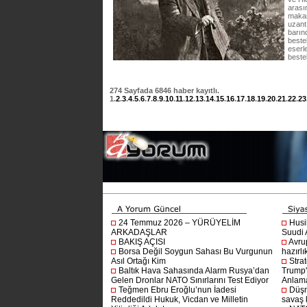
arası
makam
uzant
barın
beste
eserle
beste
274
Sayfada
6846
haber kayıtlı.
1
.
2
.
3
.
4
.
5
.
6
.
7
.
8
.
9
.
10
.
11
.
12
.
13
.
14
.
15
.
16
.
17
.
18
.
19
.
20
.
21
.
22
.
23
24 Temmuz 2026 – YÜRÜYELİM
Husi
ARKADAŞLAR
Suudi A
BAKIŞ AÇISI
Avru
Borsa Değil Soygun Sahası Bu Vurgunun
hazırlı
Asıl Ortağı Kim
Stra
Baltık Hava Sahasında Alarm Rusya’dan
Trump'ı
Gelen Dronlar NATO Sınırlarını Test Ediyor
Anlam
Teğmen Ebru Eroğlu’nun İadesi
Düşm
Reddedildi Hukuk, Vicdan ve Milletin
savaş 