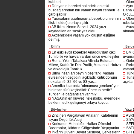
kubbesi
Otom
Dünyanın hareket halindeki en eski
Aynı
buzdağlarından biri yaban hayatı cenneti ile
Daha P
çarpışabilir
Oldu
Yarasaların azalmasıyla bebek ölümlerinin
Otom
ilişkili olduğu ortaya çıktı.
robotl
AB İklim İzleme Servisi: 2024 yazı
Avust
kaydedilen en sıcak yaz oldu.
olmad
Akdeniz'deki yaşam yok oluşun eşiğine
gelmiş.
En eski evcil köpekler Anadolu'dan çıktı:
BM G
Tüm bitki ve hayvanlardan önce evcilleştiler
uyarıs
Roma Yıkım Tabakası Altında Bulunan
Gelec
Mikve, Kudüs’te Dini Pratik, Mekansal Hafıza
Reko
ve Arkeolojik Tanıklık
vatanda
Bilim insanları beynin beş farklı yaşam
Türki
evresinden geçtiğini açıkladı: Kritik dönüm
Turis
noktaları 9, 32, 66 ve 83 yaş…
açıklan
Amerika kıtasında 'olmaması gereken' yeni
bir insan türü keşfedildi: Checua nedir?
Türkler ile bağlantıları var mı?
NASA'nın en kuvvetli teleskobu, evrendeki
beklenmedik gelişmeyi ortaya koydu.
Zincirleri Parçalayan Anaların Kalplerinin
ASK
İsyanı Özgürlük Ateşi
SİYA
Korkunun Muhalefeti Halkın Öfkesini
SEF
Bastıranlar, İktidarın Gölgesinde Yaşayanlar
SAT
İnkârın Duvarı Devlet Susuyor, Çerkeslerin
BİR