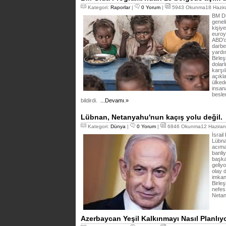
Kategori:
Raporlar
|
0 Yorum
|
5943 Okunma18 Hazira
BM Dü
geneli
kişiy
euroy
ABD'd
darbe 
yardı
Birle
dolar
karşı
açıkl
ülked
insan
besle
bildirdi.
...Devamı.»
Lübnan, Netanyahu'nun kaçış yolu değil.
Kategori:
Dünya
|
0 Yorum
|
6846 Okunma12 Haziran
İsrail
Lübna
acımas
banliy
başka
geliyo
olay 
imkan
Birleş
nefes
Netan
Azerbaycan Yeşil Kalkınmayı Nasıl Planlıy