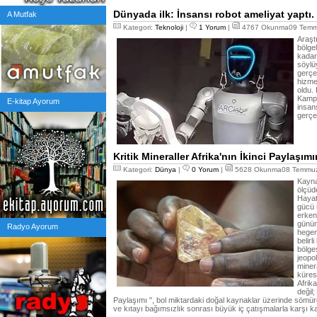
Dünyada ilk: İnsansı robot ameliyat yaptı.
A Mutfak
Kategori:
Teknoloji
|
1 Yorum
|
4767 Okunma09 Temmu
Araştı
bölge
kadar
söylü
gerçek
hizme
oldu.
Kampü
E-kitap Ayorum
insans
gerçe
Kritik Mineraller Afrika'nın İkinci Paylaşımı
Kategori:
Dünya
|
0 Yorum
|
5628 Okunma08 Temmuz
Kayna
ölçüde
Hayat
gücü 
erken
günüm
Radyo Ayorum
hegem
belirl
bölge
jeopo
miner
küres
Afrik
değil;
Paylaşımı ", bol miktardaki doğal kaynaklar üzerinde sömürgec
ve kıtayı bağımsızlık sonrası büyük iç çatışmalarla karşı ka