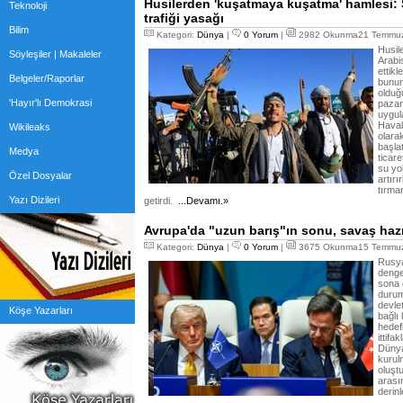
Husilerden 'kuşatmaya kuşatma' hamlesi: 
Teknoloji
trafiği yasağı
Bilim
Kategori:
Dünya
|
0 Yorum
|
2982 Okunma21 Temmuz
Husil
Söyleşiler | Makaleler
Arabis
ettikl
Belgeler/Raporlar
bunun
olduğu
'Hayır'lı Demokrasi
pazar
uygul
Haval
Wikileaks
olara
başla
Medya
ticar
su yol
Özel Dosyalar
artır
tırma
Yazı Dizileri
getirdi.
...Devamı.»
Avrupa'da "uzun barış"ın sonu, savaş hazır
Kategori:
Dünya
|
0 Yorum
|
3675 Okunma15 Temmuz
Rusya
denge
sona 
durum
devlet
Köşe Yazarları
bağlı 
hedef
ittif
Dünya
kurulm
oluştu
arası
derin