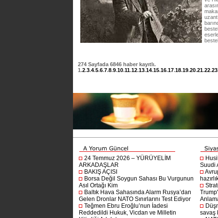
arası
makam
uzant
barın
beste
eserle
beste
274
Sayfada
6846
haber kayıtlı.
1
.
2
.
3
.
4
.
5
.
6
.
7
.
8
.
9
.
10
.
11
.
12
.
13
.
14
.
15
.
16
.
17
.
18
.
19
.
20
.
21
.
22
.
23
24 Temmuz 2026 – YÜRÜYELİM
Husi
ARKADAŞLAR
Suudi A
BAKIŞ AÇISI
Avru
Borsa Değil Soygun Sahası Bu Vurgunun
hazırlı
Asıl Ortağı Kim
Stra
Baltık Hava Sahasında Alarm Rusya’dan
Trump'ı
Gelen Dronlar NATO Sınırlarını Test Ediyor
Anlam
Teğmen Ebru Eroğlu’nun İadesi
Düşm
Reddedildi Hukuk, Vicdan ve Milletin
savaş 