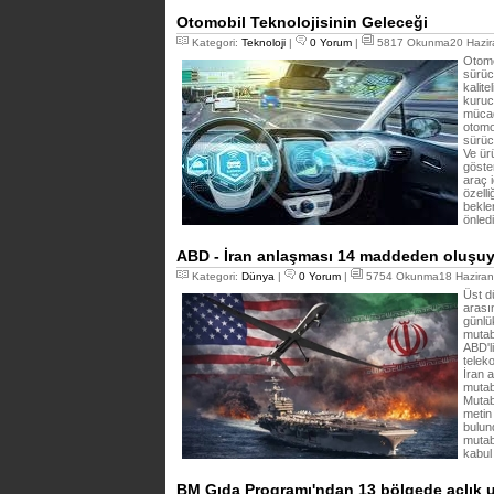
Otomobil Teknolojisinin Geleceği
Kategori:
Teknoloji
|
0 Yorum
|
5817 Okunma20 Hazir
Otomob
sürüc
kalite
kuruc
mücade
otomo
sürüc
Ve ür
göste
araç 
özelli
bekle
önled
ABD - İran anlaşması 14 maddeden oluşuy
Kategori:
Dünya
|
0 Yorum
|
5754 Okunma18 Haziran
Üst dü
arası
günlü
mutab
ABD'li
telek
İran 
mutab
Mutab
metin
bulund
mutab
kabul 
BM Gıda Programı'ndan 13 bölgede açlık 