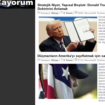
Stratejik Niyet, Yapısal Boşluk: Donald Tru
Doktrinini Anlamak
Kategori:
Dünya
|
0 Yorum
|
5082 Okunma06 Temmuz
Donal
dürtüs
Ancak
bir ö
tahmin
olarak
ardın
sınır
kaldır
bir dı
Düşmanların Amerika'yı zayıflatmak için 
Kategori:
Dünya
|
0 Yorum
|
5712 Okunma06 Temmuz
Ameri
yıldö
demok
şüphe
memnu
Ameri
asker
dünya
olmay
ise y
olarak
GSYİH
ediyo
Ameri