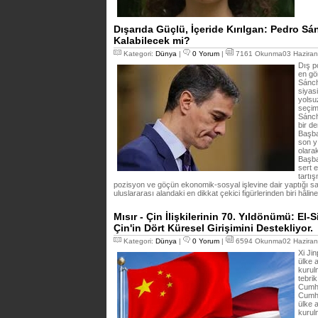
Dışarıda Güçlü, İçeride Kırılgan: Pedro Sá
Kalabilecek mi?
Kategori:
Dünya
|
0 Yorum
|
7161 Okunma03 Haziran
Dış p
en gör
Sánch
siyasi
yolsu
seçim 
Sánch
bir d
Başba
son yı
olara
Başba
sert e
tartı
pozisyon ve göçün ekonomik-sosyal işlevine dair yaptığı s
uluslararası alandaki en dikkat çekici figürlerinden biri hâline
Mısır - Çin İlişkilerinin 70. Yıldönümü: El-
Çin'in Dört Küresel Girişimini Destekliyor.
Kategori:
Dünya
|
0 Yorum
|
6594 Okunma02 Haziran
Xi Jin
ülke a
kurul
tebrik
Cumhu
Cumhu
ülke a
kurul