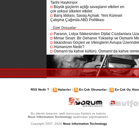
Tarihi Haykırıyor
Büyük güçlerin açtığı savaşların etkileri en
çok yoksul ülkeleri etkiler.
Barış İddiası, Savaş Açmak: Yeni Küresel
Çatışma Çağında ABD Politikası
Paranın, Lidya Sikkesinden Dijital Cüzdanlara Uza
Mimar Sinan: Bir Dehanın Yükselişi ve Osmanlı Mim
İskandinav Göçleri ve Vikinglerin Avrupa Üzerindeki
Hümanizm Nedir?
Osmanlı’da kahve kültürü, Osmanlı’da kahve isimler
RSS Nedir ?
|
Haberler
|
En Çok Okunanlar
|
En Çok Oy Alan
Bu sitenin tasarımı, web sunucusu hizmeti ve bakımı
Nous Information Technology
tarafından yapılmaktadır.
Copyright 2007 -2026
Nous Information Technology