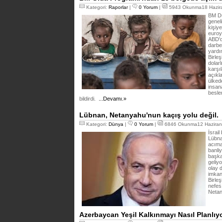
Kategori:
Raporlar
|
0 Yorum
|
5943 Okunma18 Hazira
BM Dü
geneli
kişiy
euroy
ABD'd
darbe 
yardı
Birle
dolar
karşı
açıkl
ülked
insan
besle
bildirdi.
...Devamı.»
Lübnan, Netanyahu'nun kaçış yolu değil.
Kategori:
Dünya
|
0 Yorum
|
6846 Okunma12 Haziran
İsrail
Lübna
acımas
banliy
başka
geliyo
olay 
imkan
Birleş
nefes
Netan
Azerbaycan Yeşil Kalkınmayı Nasıl Planlıy