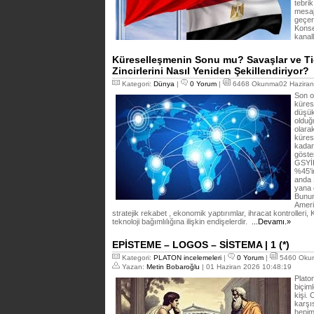
tebrik
mesaj
geçer
Konse
kanal
Küreselleşmenin Sonu mu? Savaşlar ve Tic
Zincirlerini Nasıl Yeniden Şekillendiriyor?
Kategori:
Dünya
|
0 Yorum
|
6468 Okunma02 Haziran
Son o
küres
düşük
olduğ
olara
kürese
kadar
göste
GSYİH
%45'i
anda 
yana 
Bunun
Ameri
stratejik rekabet , ekonomik yaptırımlar, ihracat kontrolleri
teknoloji bağımlılığına ilişkin endişelerdir.
...Devamı.»
EPİSTEME – LOGOS – SİSTEMA | 1 (*)
Kategori:
PLATON incelemeleri
|
0 Yorum
|
5460 Oku
Yazan:
Metin Bobaroğlu
| 01 Haziran 2026 10:48:19
Platon
biçiml
kişi.
karşı
hepim