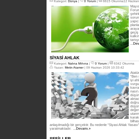
Kategori:
Dünya
|
0 Yorum
|
6615 Okunma12 Haziran
Mayıs
Forum
şehirl
sorun
yapıcı
planl
araya
geçiş
kalkın
tartı
...De
SİYASİ AHLAK
Kategori:
Nalına Mıhına
|
0 Yorum
|
6342 Okunma
Yazan:
Metin Atamer
| 09 Haziran 2026 10:33:42
Atatür
“Ben 
iyi a
vurgu 
kavra
nasıl 
düşün
alına
doğru 
düşün
değerl
utanm
karak
bilhas
anlaşılmadığı bir gerçektir. Bu nedenle “Siyasi Ahlak Yasası”
yaratmaktadır.
...Devamı.»
SEFİLLER