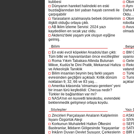
kubbesi
Otom
Dünyanın hareket halindeki en eski
Aynı
buzdağlarından biri yaban hayatı cenneti ile
Daha P
çarpışabilir
Oldu
Yarasaların azalmasıyla bebek ölümlerinin
Otom
ilişkili olduğu ortaya çıktı.
robotl
AB İklim İzleme Servisi: 2024 yazı
Avust
kaydedilen en sıcak yaz oldu.
olmad
Akdeniz'deki yaşam yok oluşun eşiğine
gelmiş.
En eski evcil köpekler Anadolu'dan çıktı:
BM G
Tüm bitki ve hayvanlardan önce evcilleştiler
uyarıs
Roma Yıkım Tabakası Altında Bulunan
Gelec
Mikve, Kudüs’te Dini Pratik, Mekansal Hafıza
Reko
ve Arkeolojik Tanıklık
vatanda
Bilim insanları beynin beş farklı yaşam
Türki
evresinden geçtiğini açıkladı: Kritik dönüm
Turis
noktaları 9, 32, 66 ve 83 yaş…
açıklan
Amerika kıtasında 'olmaması gereken' yeni
bir insan türü keşfedildi: Checua nedir?
Türkler ile bağlantıları var mı?
NASA'nın en kuvvetli teleskobu, evrendeki
beklenmedik gelişmeyi ortaya koydu.
Zincirleri Parçalayan Anaların Kalplerinin
ASK
İsyanı Özgürlük Ateşi
SİYA
Korkunun Muhalefeti Halkın Öfkesini
SEF
Bastıranlar, İktidarın Gölgesinde Yaşayanlar
SAT
İnkârın Duvarı Devlet Susuyor, Çerkeslerin
BİR