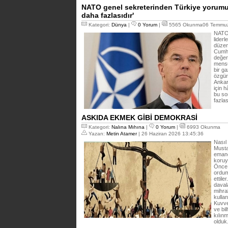
NATO genel sekreterinden Türkiye yorumu
daha fazlasıdır'
Kategori:
Dünya
|
0 Yorum
|
5565 Okunma06 Temmuz
NATO 
liderl
düzen
Cumhu
değer
mensu
bir ga
özgürl
Ankar
için 
bu so
fazlas
ASKIDA EKMEK GİBİ DEMOKRASİ
Kategori:
Nalına Mıhına
|
0 Yorum
|
6993 Okunma
Yazan:
Metin Atamer
| 26 Haziran 2026 13:45:36
Nasıl
Musta
emane
koruy
Önce 
ordum
ettil
daval
mihra
kulla
Kuvve
ve bi
kılın
olduk