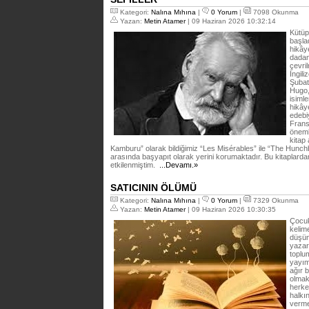
Kategori:
Nalına Mıhına
|
0 Yorum
|
7098 Okunma
Yazan:
Metin Atamer
| 09 Haziran 2026 10:32:14
Kütüp
başla
hikây
dadan
çevri
İngil
Şubat
Hugo,
isimle
hikây
edebiy
Frans
öneml
kitap
Kamburu” olarak bildiğimiz “Les Misérables” ile “The Hunc
arasında başyapıt olarak yerini korumaktadır. Bu kitaplarda
etkilenmiştim.
...Devamı.»
SATICININ ÖLÜMÜ
Kategori:
Nalına Mıhına
|
0 Yorum
|
7329 Okunma
Yazan:
Metin Atamer
| 09 Haziran 2026 10:30:35
Çocuk
kelim
düşün
yazar
toplu
yayım
ağır 
olmak
herkes
halkı
verme