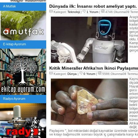
Dünyada ilk: İnsansı robot ameliyat yaptı.
A Mutfak
Kategori:
Teknoloji
|
1 Yorum
|
4746 Okunma09 Temmu
Araştı
bölge
kadar
söylü
gerçek
hizme
oldu.
Kampü
E-kitap Ayorum
insans
gerçe
Kritik Mineraller Afrika'nın İkinci Paylaşımı
Kategori:
Dünya
|
0 Yorum
|
5586 Okunma08 Temmuz
Kayna
ölçüde
Hayat
gücü 
erken
günüm
Radyo Ayorum
hegem
belirl
bölge
jeopo
miner
küres
Afrik
değil;
Paylaşımı ", bol miktardaki doğal kaynaklar üzerinde sömürgec
ve kıtayı bağımsızlık sonrası büyük iç çatışmalarla karşı ka