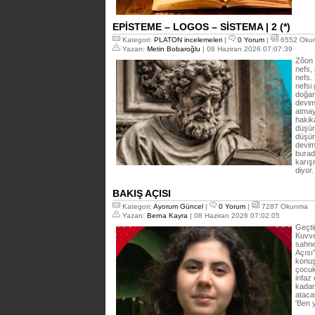
EPİSTEME – LOGOS – SİSTEMA | 2 (*)
Kategori:
PLATON incelemeleri
|
0 Yorum
|
6552 Oku
Yazan:
Metin Bobaroğlu
| 08 Haziran 2026 07:07:39
Zôon 
nefs,
nefs.
nefsi 
doğar
devim
atmay
hakik
düşünc
düşüns
devim
burada
karış
diyor
BAKIŞ AÇISI
Kategori:
Ayorum Güncel
|
0 Yorum
|
7287 Okunma
Yazan:
Berna Kayra
| 08 Haziran 2026 07:02:05
Geçti
Kuvve
sahne
Açısı
konuş
çocuk
infaz
kadar
atacak
'Ben 