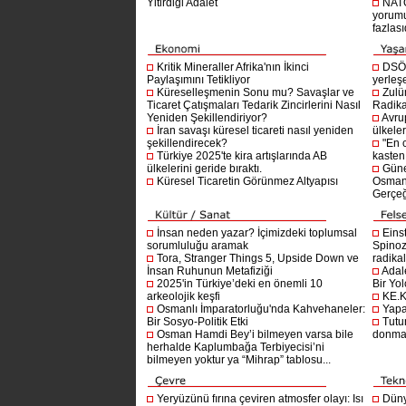
Yitirdiği Adalet
NATO
yorumu
fazlasıd
Kritik Mineraller Afrika'nın İkinci
DSÖ’
Paylaşımını Tetikliyor
yerleşe
Küreselleşmenin Sonu mu? Savaşlar ve
Zulü
Ticaret Çatışmaları Tedarik Zincirlerini Nasıl
Radika
Yeniden Şekillendiriyor?
Avru
İran savaşı küresel ticareti nasıl yeniden
ülkeler
şekillendirecek?
"En 
Türkiye 2025'te kira artışlarında AB
kasten
ülkelerini geride bıraktı.
Güne
Küresel Ticaretin Görünmez Altyapısı
Osmanlı
Gerçeğ
İnsan neden yazar? İçimizdeki toplumsal
Einst
sorumluluğu aramak
Spinoz
Tora, Stranger Things 5, Upside Down ve
radikal 
İnsan Ruhunun Metafiziği
Adal
2025'in Türkiye’deki en önemli 10
Bir Yol
arkeolojik keşfi
KE.K
Osmanlı İmparatorluğu'nda Kahvehaneler:
Yapa
Bir Sosyo-Politik Etki
Tutu
Osman Hamdi Bey’i bilmeyen varsa bile
donma
herhalde Kaplumbağa Terbiyecisi’ni
bilmeyen yoktur ya “Mihrap” tablosu...
Yeryüzünü fırına çeviren atmosfer olayı: Isı
Dünya