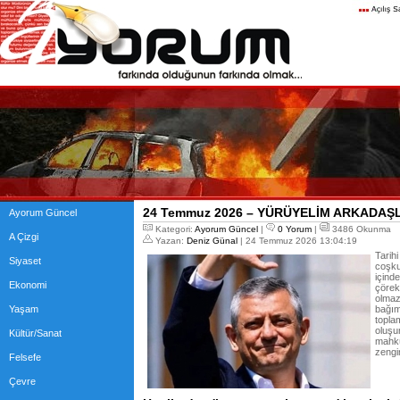
24 Temmuz 2026 – YÜRÜYELİM ARKADAŞ
Ayorum Güncel
Kategori:
Ayorum Güncel
|
0 Yorum
|
3486 Okunma
A Çizgi
Yazan:
Deniz Günal
| 24 Temmuz 2026 13:04:19
Tarih
Siyaset
coşku
içind
Ekonomi
çörek
olmaz
Yaşam
bağım
topla
oluşu
Kültür/Sanat
mahkû
zengi
Felsefe
Çevre