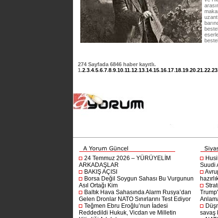
arası
makam
uzant
barın
beste
eserle
beste
274
Sayfada
6846
haber kayıtlı.
1
.
2
.
3
.
4
.
5
.
6
.
7
.
8
.
9
.
10
.
11
.
12
.
13
.
14
.
15
.
16
.
17
.
18
.
19
.
20
.
21
.
22
.
23
24 Temmuz 2026 – YÜRÜYELİM
Husi
ARKADAŞLAR
Suudi A
BAKIŞ AÇISI
Avru
Borsa Değil Soygun Sahası Bu Vurgunun
hazırlı
Asıl Ortağı Kim
Stra
Baltık Hava Sahasında Alarm Rusya’dan
Trump'ı
Gelen Dronlar NATO Sınırlarını Test Ediyor
Anlam
Teğmen Ebru Eroğlu’nun İadesi
Düşm
Reddedildi Hukuk, Vicdan ve Milletin
savaş 