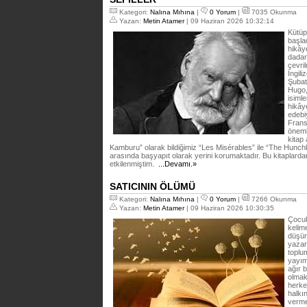
Kategori:
Nalına Mıhına
|
0 Yorum
|
7035 Okunma
Yazan:
Metin Atamer
| 09 Haziran 2026 10:32:14
Kütüp
başla
hikây
dadan
çevri
İngil
Şubat
Hugo,
isimle
hikây
edebiy
Frans
öneml
kitap
Kamburu” olarak bildiğimiz “Les Misérables” ile “The Hunc
arasında başyapıt olarak yerini korumaktadır. Bu kitaplarda
etkilenmiştim.
...Devamı.»
SATICININ ÖLÜMÜ
Kategori:
Nalına Mıhına
|
0 Yorum
|
7266 Okunma
Yazan:
Metin Atamer
| 09 Haziran 2026 10:30:35
Çocuk
kelim
düşün
yazar
toplu
yayım
ağır 
olmak
herkes
halkı
verme