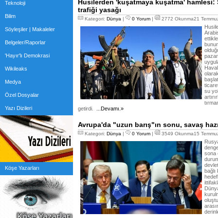
Husilerden 'kuşatmaya kuşatma' hamlesi: 
Teknoloji
trafiği yasağı
Bilim
Kategori:
Dünya
|
0 Yorum
|
2772 Okunma21 Temmuz
Husil
Söyleşiler | Makaleler
Arabis
ettikl
Belgeler/Raporlar
bunun
olduğu
'Hayır'lı Demokrasi
pazar
uygul
Haval
Wikileaks
olara
başla
Medya
ticar
su yol
Özel Dosyalar
artır
tırma
Yazı Dizileri
getirdi.
...Devamı.»
Avrupa'da "uzun barış"ın sonu, savaş hazır
Kategori:
Dünya
|
0 Yorum
|
3549 Okunma15 Temmuz
Rusya
denge
sona 
durum
devlet
Köşe Yazarları
bağlı 
hedef
ittif
Dünya
kurulm
oluştu
arası
derin