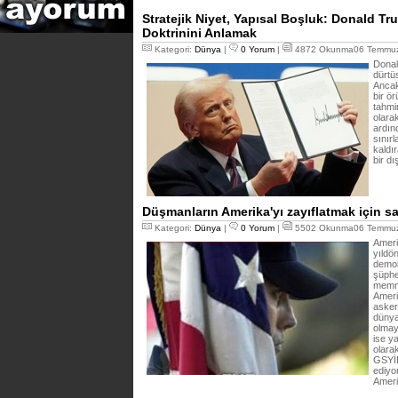
Stratejik Niyet, Yapısal Boşluk: Donald Tru
Doktrinini Anlamak
Kategori:
Dünya
|
0 Yorum
|
4872 Okunma06 Temmuz
Donal
dürtüs
Ancak
bir ö
tahmin
olarak
ardın
sınır
kaldır
bir dı
Düşmanların Amerika'yı zayıflatmak için 
Kategori:
Dünya
|
0 Yorum
|
5502 Okunma06 Temmuz
Ameri
yıldö
demok
şüphe
memnu
Ameri
asker
dünya
olmay
ise y
olarak
GSYİH
ediyo
Ameri