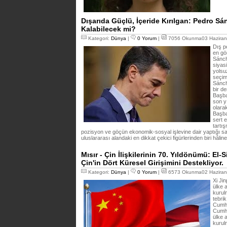
Dışarıda Güçlü, İçeride Kırılgan: Pedro Sá
Kalabilecek mi?
Kategori:
Dünya
|
0 Yorum
|
7056 Okunma03 Haziran
Dış p
en gör
Sánch
siyasi
yolsu
seçim 
Sánch
bir d
Başba
son yı
olara
Başba
sert e
tartı
pozisyon ve göçün ekonomik-sosyal işlevine dair yaptığı s
uluslararası alandaki en dikkat çekici figürlerinden biri hâline
Mısır - Çin İlişkilerinin 70. Yıldönümü: El-
Çin'in Dört Küresel Girişimini Destekliyor.
Kategori:
Dünya
|
0 Yorum
|
6573 Okunma02 Haziran
Xi Jin
ülke a
kurul
tebrik
Cumhu
Cumhu
ülke a
kurul