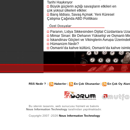
Tarihi Haykırıyor
Büyük güçlerin açtığı savaşların etkileri en
çok yoksul ülkeleri etkiler.
Barış İddiası, Savaş Açmak: Yeni Küresel
Çatışma Çağında ABD Politikası
Paranın, Lidya Sikkesinden Dijital Cüzdanlara Uza
Mimar Sinan: Bir Dehanın Yükselişi ve Osmanlı Mim
İskandinav Göçleri ve Vikinglerin Avrupa Üzerindeki
Hümanizm Nedir?
Osmanlı’da kahve kültürü, Osmanlı’da kahve isimler
RSS Nedir ?
|
Haberler
|
En Çok Okunanlar
|
En Çok Oy Alan
Bu sitenin tasarımı, web sunucusu hizmeti ve bakımı
Nous Information Technology
tarafından yapılmaktadır.
Copyright 2007 -2026
Nous Information Technology