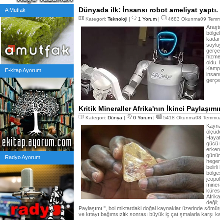
Dünyada ilk: İnsansı robot ameliyat yaptı.
A Mutfak
Kategori:
Teknoloji
|
1 Yorum
|
4683 Okunma09 Temmu
Araştı
bölge
kadar
söylü
gerçek
hizme
oldu.
Kampü
E-kitap Ayorum
insans
gerçe
Kritik Mineraller Afrika'nın İkinci Paylaşımı
Kategori:
Dünya
|
0 Yorum
|
5418 Okunma08 Temmuz
Kayna
ölçüde
Hayat
gücü 
erken
günüm
Radyo Ayorum
hegem
belirl
bölge
jeopo
miner
küres
Afrik
değil;
Paylaşımı ", bol miktardaki doğal kaynaklar üzerinde sömürgec
ve kıtayı bağımsızlık sonrası büyük iç çatışmalarla karşı ka