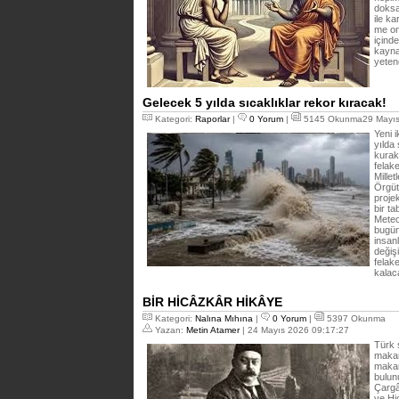
doksa
ile k
me on
içind
kayna
yeten
Gelecek 5 yılda sıcaklıklar rekor kıracak!
Kategori:
Raporlar
|
0 Yorum
|
5145 Okunma29 Mayıs
Yeni 
yılda 
kurak
felake
Mille
Örgüt
proje
bir t
Meteo
bugün
insanl
değiş
felak
kalac
BİR HİCÂZKÂR HİKÂYE
Kategori:
Nalına Mıhına
|
0 Yorum
|
5397 Okunma
Yazan:
Metin Atamer
| 24 Mayıs 2026 09:17:27
Türk 
makam
makam
bulun
Çargâ
ve Hi