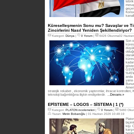
tebrik
mesaj
geçer
Konse
kanal
Küreselleşmenin Sonu mu? Savaşlar ve Tic
Zincirlerini Nasıl Yeniden Şekillendiriyor?
Kategori:
Dünya
|
0 Yorum
|
6426 Okunma02 Haziran
Son o
küres
düşük
olduğ
olara
kürese
kadar
göste
GSYİH
%45'i
anda 
yana 
Bunun
Ameri
stratejik rekabet , ekonomik yaptırımlar, ihracat kontrolleri
teknoloji bağımlılığına ilişkin endişelerdir.
...Devamı.»
EPİSTEME – LOGOS – SİSTEMA | 1 (*)
Kategori:
PLATON incelemeleri
|
0 Yorum
|
5460 Oku
Yazan:
Metin Bobaroğlu
| 01 Haziran 2026 10:48:19
Platon
biçiml
kişi.
karşı
hepim