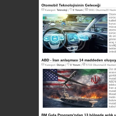
Otomobil Teknolojisinin Geleceği
Kategori:
Teknoloji
|
0 Yorum
|
5691 Okunma20 Hazir
Otomob
sürüc
kalite
kuruc
mücade
otomo
sürüc
Ve ür
göste
araç 
özelli
bekle
önled
ABD - İran anlaşması 14 maddeden oluşuy
Kategori:
Dünya
|
0 Yorum
|
5733 Okunma18 Haziran
Üst dü
arası
günlü
mutab
ABD'li
telek
İran 
mutab
Mutab
metin
bulund
mutab
kabul 
BM Gıda Programı'ndan 13 bölgede açlık 