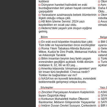
kubbesi
Otom
Dünyanın hareket halindeki en eski
Aynı
buzdağlarından biri yaban hayatı cenneti ile
Daha P
çarpışabilir
Oldu
Yarasaların azalmasıyla bebek ölümlerinin
Otom
ilişkili olduğu ortaya çıktı.
robotl
AB İklim İzleme Servisi: 2024 yazı
Avust
kaydedilen en sıcak yaz oldu.
olmad
Akdeniz'deki yaşam yok oluşun eşiğine
gelmiş.
En eski evcil köpekler Anadolu'dan çıktı:
BM G
Tüm bitki ve hayvanlardan önce evcilleştiler
uyarıs
Roma Yıkım Tabakası Altında Bulunan
Gelec
Mikve, Kudüs’te Dini Pratik, Mekansal Hafıza
Reko
ve Arkeolojik Tanıklık
vatanda
Bilim insanları beynin beş farklı yaşam
Türki
evresinden geçtiğini açıkladı: Kritik dönüm
Turis
noktaları 9, 32, 66 ve 83 yaş…
açıklan
Amerika kıtasında 'olmaması gereken' yeni
bir insan türü keşfedildi: Checua nedir?
Türkler ile bağlantıları var mı?
NASA'nın en kuvvetli teleskobu, evrendeki
beklenmedik gelişmeyi ortaya koydu.
Zincirleri Parçalayan Anaların Kalplerinin
ASK
İsyanı Özgürlük Ateşi
SİYA
Korkunun Muhalefeti Halkın Öfkesini
SEF
Bastıranlar, İktidarın Gölgesinde Yaşayanlar
SAT
İnkârın Duvarı Devlet Susuyor, Çerkeslerin
BİR