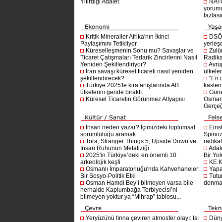
Yitirdiği Adalet
NATO
yorumu
fazlasıd
Kritik Mineraller Afrika'nın İkinci
DSÖ’
Paylaşımını Tetikliyor
yerleşe
Küreselleşmenin Sonu mu? Savaşlar ve
Zulü
Ticaret Çatışmaları Tedarik Zincirlerini Nasıl
Radika
Yeniden Şekillendiriyor?
Avru
İran savaşı küresel ticareti nasıl yeniden
ülkeler
şekillendirecek?
"En 
Türkiye 2025'te kira artışlarında AB
kasten
ülkelerini geride bıraktı.
Güne
Küresel Ticaretin Görünmez Altyapısı
Osmanlı
Gerçeğ
İnsan neden yazar? İçimizdeki toplumsal
Einst
sorumluluğu aramak
Spinoz
Tora, Stranger Things 5, Upside Down ve
radikal 
İnsan Ruhunun Metafiziği
Adal
2025'in Türkiye’deki en önemli 10
Bir Yol
arkeolojik keşfi
KE.K
Osmanlı İmparatorluğu'nda Kahvehaneler:
Yapa
Bir Sosyo-Politik Etki
Tutu
Osman Hamdi Bey’i bilmeyen varsa bile
donma
herhalde Kaplumbağa Terbiyecisi’ni
bilmeyen yoktur ya “Mihrap” tablosu...
Yeryüzünü fırına çeviren atmosfer olayı: Isı
Dünya