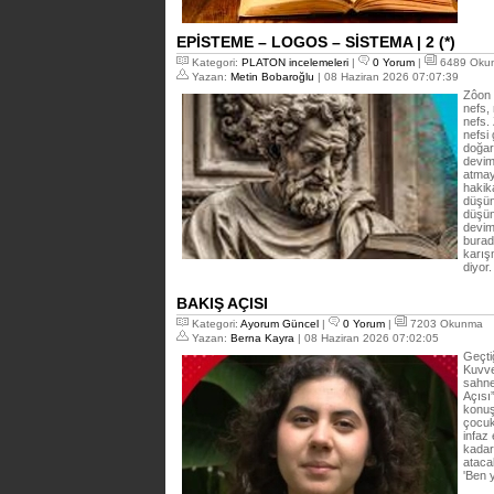
EPİSTEME – LOGOS – SİSTEMA | 2 (*)
Kategori:
PLATON incelemeleri
|
0 Yorum
|
6489 Oku
Yazan:
Metin Bobaroğlu
| 08 Haziran 2026 07:07:39
Zôon 
nefs,
nefs.
nefsi 
doğar
devim
atmay
hakik
düşünc
düşüns
devim
burada
karış
diyor
BAKIŞ AÇISI
Kategori:
Ayorum Güncel
|
0 Yorum
|
7203 Okunma
Yazan:
Berna Kayra
| 08 Haziran 2026 07:02:05
Geçti
Kuvve
sahne
Açısı
konuş
çocuk
infaz
kadar
atacak
'Ben 