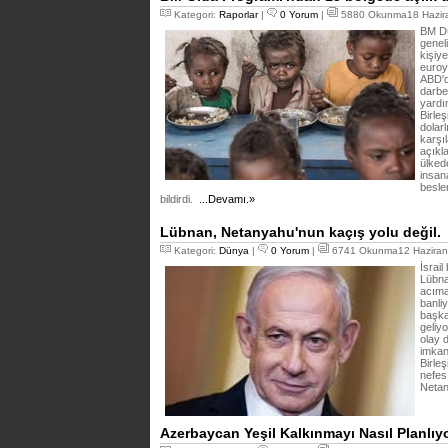
Kategori:
Raporlar
|
0 Yorum
|
5880 Okunma18 Hazira
BM Dü
geneli
kişiy
euroy
ABD'd
darbe 
yardı
Birle
dolar
karşı
açıkl
ülked
insan
besle
bildirdi.
...Devamı.»
Lübnan, Netanyahu'nun kaçış yolu değil.
Kategori:
Dünya
|
0 Yorum
|
6741 Okunma12 Haziran
İsrail
Lübna
acımas
banliy
başka
geliyo
olay 
imkan
Birleş
nefes
Netan
Azerbaycan Yeşil Kalkınmayı Nasıl Planlıy