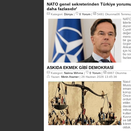
NATO genel sekreterinden Türkiye yorumu
daha fazlasıdır'
Kategori:
Dünya
|
0 Yorum
|
5481 Okunma06 Temmuz
NATO 
liderl
düzen
Cumhu
değer
mensu
bir ga
özgürl
Ankar
için 
bu so
fazlas
ASKIDA EKMEK GİBİ DEMOKRASİ
Kategori:
Nalına Mıhına
|
0 Yorum
|
6867 Okunma
Yazan:
Metin Atamer
| 26 Haziran 2026 13:45:36
Nasıl
Musta
emane
koruy
Önce 
ordum
ettil
daval
mihra
kulla
Kuvve
ve bi
kılın
olduk