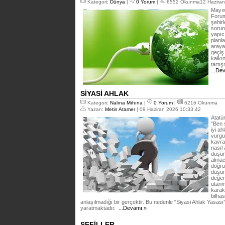
Kategori:
Dünya
|
0 Yorum
|
6552 Okunma12 Haziran
Mayıs
Forum
şehirl
sorun
yapıcı
planl
araya
geçiş
kalkın
tartı
...De
SİYASİ AHLAK
Kategori:
Nalına Mıhına
|
0 Yorum
|
6216 Okunma
Yazan:
Metin Atamer
| 09 Haziran 2026 10:33:42
Atatür
“Ben 
iyi a
vurgu 
kavra
nasıl 
düşün
alına
doğru 
düşün
değerl
utanm
karak
bilhas
anlaşılmadığı bir gerçektir. Bu nedenle “Siyasi Ahlak Yasası”
yaratmaktadır.
...Devamı.»
SEFİLLER