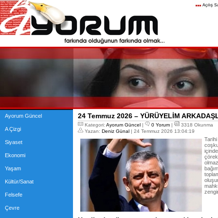
24 Temmuz 2026 – YÜRÜYELİM ARKADAŞ
Ayorum Güncel
Kategori:
Ayorum Güncel
|
0 Yorum
|
3318 Okunma
A Çizgi
Yazan:
Deniz Günal
| 24 Temmuz 2026 13:04:19
Tarih
Siyaset
coşku
içind
Ekonomi
çörek
olmaz
Yaşam
bağım
topla
oluşu
Kültür/Sanat
mahkû
zengi
Felsefe
Çevre