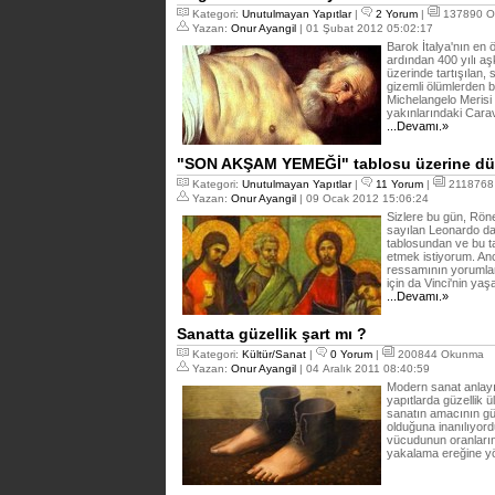
Kategori:
Unutulmayan Yapıtlar
|
2 Yorum
|
137890 O
Yazan:
Onur Ayangil
| 01 Şubat 2012 05:02:17
Barok İtalya'nın en
ardından 400 yılı aş
üzerinde tartışılan,
gizemli ölümlerden b
Michelangelo Merisi
yakınlarındaki Cara
...Devamı.»
"SON AKŞAM YEMEĞİ" tablosu üzerine dü
Kategori:
Unutulmayan Yapıtlar
|
11 Yorum
|
2118768
Yazan:
Onur Ayangil
| 09 Ocak 2012 15:06:24
Sizlere bu gün, Rön
sayılan Leonardo da
tablosundan ve bu t
etmek istiyorum. An
ressamının yorumla
için da Vinci'nin y
...Devamı.»
Sanatta güzellik şart mı ?
Kategori:
Kültür/Sanat
|
0 Yorum
|
200844 Okunma
Yazan:
Onur Ayangil
| 04 Aralık 2011 08:40:59
Modern sanat anlayı
yapıtlarda güzellik 
sanatın amacının gü
olduğuna inanılıyord
vücudunun oranların
yakalama ereğine yö