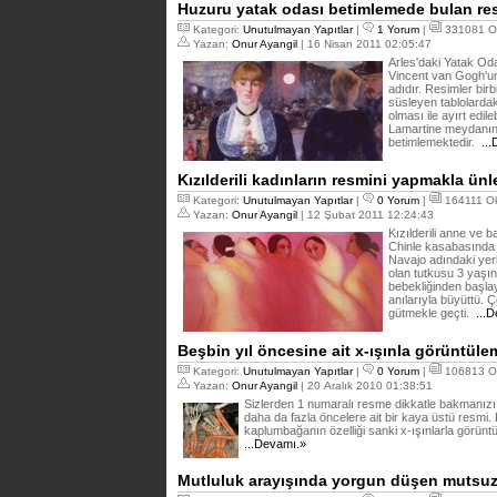
Huzuru yatak odası betimlemede bulan r
Kategori:
Unutulmayan Yapıtlar
|
1 Yorum
|
331081 O
Yazan:
Onur Ayangil
| 16 Nisan 2011 02:05:47
Arles'daki Yatak Od
Vincent van Gogh'un
adıdır. Resimler bir
süsleyen tablolardaki
olması ile ayırt edil
Lamartine meydanınd
betimlemektedir.
...
Kızılderili kadınların resmini yapmakla ünl
Kategori:
Unutulmayan Yapıtlar
|
0 Yorum
|
164111 O
Yazan:
Onur Ayangil
| 12 Şubat 2011 12:24:43
Kızılderili anne ve 
Chinle kasabasında
Navajo adındaki yerl
olan tutkusu 3 yaşı
bebekliğinden başlay
anılarıyla büyüttü. 
gütmekle geçti.
...D
Beşbin yıl öncesine ait x-ışınla görüntüle
Kategori:
Unutulmayan Yapıtlar
|
0 Yorum
|
106813 O
Yazan:
Onur Ayangil
| 20 Aralık 2010 01:38:51
Sizlerden 1 numaralı resme dikkatle bakmanızı r
daha da fazla öncelere ait bir kaya üstü resm
kaplumbağanın özelliği sanki x-ışınlarla görün
...Devamı.»
Mutluluk arayışında yorgun düşen mutsu