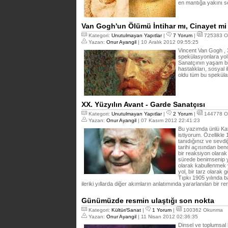
en mantığa yakını 
Van Gogh'un Ölümü İntihar mı, Cinayet mi
Kategori:
Unutulmayan Yapıtlar
|
7 Yorum
|
725383 O
Yazan:
Onur Ayangil
| 10 Aralık 2012 09:55:25
Vincent Van Gogh , 
spekülasyonlara yol
Sanatçının yaşam biç
hastalıkları, sosyal
oldu tüm bu spekül
XX. Yüzyılın Avant - Garde Sanatçısı
Kategori:
Unutulmayan Yapıtlar
|
2 Yorum
|
144778 O
Yazan:
Onur Ayangil
| 07 Kasım 2012 22:41:23
Bu yazımda ünlü Ka
istiyorum. Özellikle
tanıdığınız ve sevdi
tarihi açısından benc
bir reaksiyon olarak
sürede benimsenip y
olarak kabullenmek y
yol, bir tarz olarak 
Tıpkı 1905 yılında b
ileriki yıllarda diğer akımların anlatımında yararlanılan bir 
Günümüzde resmin ulaştığı son nokta
Kategori:
Kültür/Sanat
|
1 Yorum
|
100362 Okunma
Yazan:
Onur Ayangil
| 11 Nisan 2012 02:36:35
Dinsel ve toplumsal 