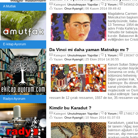
Kategori:
Unutulmayan Yapıtlar
|
2 Yorum
|
545652 O
A Mutfak
Yazan:
Onur Ayangil
| 06 Kasım 2014 09:49:42
Magdalena Carmen F
Meksika’nın başkent
banliyösünde, baba
13 Temmuz 1954 de 
adını Frida Kahlo’ya
Yahudisi bir babayla 
kızıdır. Babasının ilk
evliliğinden ise Crist
E-kitap Ayorum
Da Vinci mi daha yaman Matrakçı mı ?
Kategori:
Unutulmayan Yapıtlar
|
1 Yorum
|
136347 O
Yazan:
Onur Ayangil
| 25 Ekim 2014 14:30:55
Kanuni Sultan Süle
askeri açıdan büyük
Donanma ve ordu, Ro
bölümünü fethetmiş 
Diğer yandan Irak, 
katılmıştır. Bu döne
sanat yönünden de, 
müjdecisidir ve Osma
kabul edilmiştir. Sa
ressam ile 12 çırak ressamın, 1557 de ise, 35 ressamın var
Radyo Ayorum
Kimdir bu Karadut ?
Kategori:
Unutulmayan Yapıtlar
|
0 Yorum
|
174817 O
Yazan:
Onur Ayangil
| 10 Nisan 2014 01:37:03
Karadutum, çatal ka
bir tanem / Ağaç is
balımsın ağulum / Gü
mercan, dişi mercan
ararken yerde buld