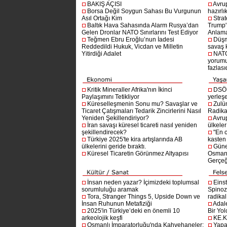
BAKIŞ AÇISI
Avru
Borsa Değil Soygun Sahası Bu Vurgunun
hazırlı
Asıl Ortağı Kim
Stra
Baltık Hava Sahasında Alarm Rusya’dan
Trump'ı
Gelen Dronlar NATO Sınırlarını Test Ediyor
Anlam
Teğmen Ebru Eroğlu’nun İadesi
Düşm
Reddedildi Hukuk, Vicdan ve Milletin
savaş 
Yitirdiği Adalet
NATO
yorumu
fazlasıd
Kritik Mineraller Afrika'nın İkinci
DSÖ’
Paylaşımını Tetikliyor
yerleşe
Küreselleşmenin Sonu mu? Savaşlar ve
Zulü
Ticaret Çatışmaları Tedarik Zincirlerini Nasıl
Radika
Yeniden Şekillendiriyor?
Avru
İran savaşı küresel ticareti nasıl yeniden
ülkeler
şekillendirecek?
"En 
Türkiye 2025'te kira artışlarında AB
kasten
ülkelerini geride bıraktı.
Güne
Küresel Ticaretin Görünmez Altyapısı
Osmanlı
Gerçeğ
İnsan neden yazar? İçimizdeki toplumsal
Einst
sorumluluğu aramak
Spinoz
Tora, Stranger Things 5, Upside Down ve
radikal 
İnsan Ruhunun Metafiziği
Adal
2025'in Türkiye’deki en önemli 10
Bir Yol
arkeolojik keşfi
KE.K
Osmanlı İmparatorluğu'nda Kahvehaneler:
Yapa