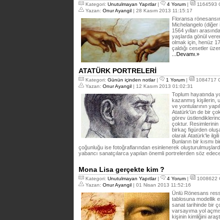
Kategori:
Unutulmayan Yapıtlar
|
4 Yorum
|
1164593 
Yazan:
Onur Ayangil
| 28 Kasım 2013 11:15:17
Floransa rönesansını
Michelangelo (diğer i
1564 yılları arasın
yaşlarda gönül vere
olmak için, henüz 1
çaldığı cesetler üzer
...Devamı.»
ATATÜRK PORTRELERİ
Kategori:
Günün içinden notlar
|
1 Yorum
|
1084717 
Yazan:
Onur Ayangil
| 12 Kasım 2013 01:02:31
Toplum hayatında yo
kazanmış kişilerin, 
ve yontularının yapı
Atatürk'ün de bir çok
görev üstlendiklerin
çoktur. Resimlerinin
birkaç figürden oluş
olarak Atatürk'le ilg
Bunların bir kısmı b
çoğunluğu ise fotoğraflarından esinlenerek oluşturulmuşlardır. 
yabancı sanatçılarca yapılan önemli portrelerden söz edec
Mona Lisa gerçekte kim ?
Kategori:
Unutulmayan Yapıtlar
|
4 Yorum
|
1008622 
Yazan:
Onur Ayangil
| 01 Nisan 2013 11:52:16
Ünlü Rönesans ressa
tablosuna modellik 
sanat tarihinde bir 
varsayıma yol açmış
kişinin kimliğini ara