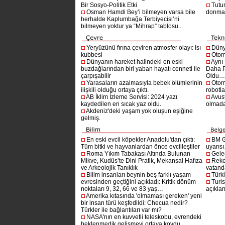
Bir Sosyo-Politik Etki
Tutu
Osman Hamdi Bey’i bilmeyen varsa bile
donma
herhalde Kaplumbağa Terbiyecisi’ni
bilmeyen yoktur ya “Mihrap” tablosu...
Yeryüzünü fırına çeviren atmosfer olayı: Isı
Dünya
kubbesi
Otom
Dünyanın hareket halindeki en eski
Aynı
buzdağlarından biri yaban hayatı cenneti ile
Daha P
çarpışabilir
Oldu
Yarasaların azalmasıyla bebek ölümlerinin
Otom
ilişkili olduğu ortaya çıktı.
robotl
AB İklim İzleme Servisi: 2024 yazı
Avust
kaydedilen en sıcak yaz oldu.
olmad
Akdeniz'deki yaşam yok oluşun eşiğine
gelmiş.
En eski evcil köpekler Anadolu'dan çıktı:
BM G
Tüm bitki ve hayvanlardan önce evcilleştiler
uyarıs
Roma Yıkım Tabakası Altında Bulunan
Gelec
Mikve, Kudüs’te Dini Pratik, Mekansal Hafıza
Reko
ve Arkeolojik Tanıklık
vatanda
Bilim insanları beynin beş farklı yaşam
Türki
evresinden geçtiğini açıkladı: Kritik dönüm
Turis
noktaları 9, 32, 66 ve 83 yaş…
açıklan
Amerika kıtasında 'olmaması gereken' yeni
bir insan türü keşfedildi: Checua nedir?
Türkler ile bağlantıları var mı?
NASA'nın en kuvvetli teleskobu, evrendeki
beklenmedik gelişmeyi ortaya koydu.