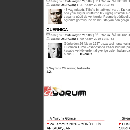
Kategori:
Unutulmayan Yapıtlar
|
1 Yorum
|
135539 O
Yazan:
Onur Ayangil
| 27 Kasım 2010 09:10:56
43 yaşındaydı. Tiflis'te bir atölyesi vardı. Kıt 
ona yalnızlığını unutturan tek uğraş resimdi. 
yaşama gücü de veriyordu. Resme içgüdüsel bir
öğrenim görmüş, ne de bir usta yanında görgü 
GUERNICA
Kategori:
Unutulmayan Yapıtlar
|
0 Yorum
|
109482 O
Yazan:
Onur Ayangil
| 09 Kasım 2010 12:47:53
Günlerden 26 Nisan 1937 pazartesi. İspanya'nı
Guernica-Lumo kasabasında Pazar kurulur, pazar
kasaba ve köylerden alışverişe gelen halkın da 
nüfusu.
...Devamı.»
2
Sayfada
26
sonuç bulundu.
1
.
2
.
24 Temmuz 2026 – YÜRÜYELİM
Husi
ARKADAŞLAR
Suudi A