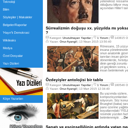
yeteneksiz ressamın,
Teknoloji
olduğunu biliyor mu
açısından Hitler’i t
Bilim
Söyleşiler | Makaleler
Belgeler/Raporlar
Sürrealizmin doğuşu xx. yüzyılda mı yoksa 
?
'Hayır'lı Demokrasi
Kategori:
Unutulmayan Yapıtlar
|
1 Yorum
|
143815 O
Wikileaks
Yazan:
Onur Ayangil
| 13 Nisan 2015 13:50:40
Rönesans, 15 yüzyıl
Medya
insana yönelmesinin 
onun anatomik gizem
Özel Dosyalar
tanrıları insan görü
dönemlerde, hıristiy
Yazı Dizileri
dinin gereği zorunlu
yıl geçtikten sonra
insan betimlemek ye
Özdeyişler antolojisi bir tablo
Kategori:
Unutulmayan Yapıtlar
|
1 Yorum
|
180546 O
Yazan:
Onur Ayangil
| 13 Mart 2015 12:34:40
Bu yazımda sizlere, 
kompozisyonlardan 
Köşe Yazarları
istiyorum. Söz konus
Brueghel (baba) tar
pano üzerine yağlıbo
boyutlarındaki “FE
resimde yüzden faz
betimlenmiştir.
...De
Sanatı ve eşcinselliğinin ardında yatan 