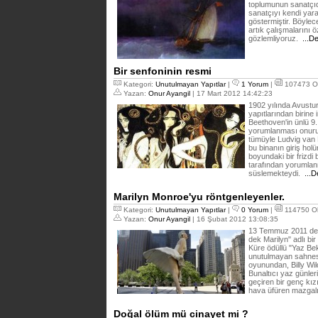
toplumunun sanatçıd
sanatçıyı kendi yara
göstermiştir. Böyle
artık çalışmalarını ö
gözlemliyoruz.
...D
Bir senfoninin resmi
Kategori:
Unutulmayan Yapıtlar
|
1 Yorum
|
107473 O
Yazan:
Onur Ayangil
| 17 Mart 2012 14:42:23
1902 yılında Avustu
yapıtlarından birine 
Beethoven'in ünlü 9
yorumlanması onuru
tümüyle Ludvig van 
bu binanın giriş hol
boyundaki bir frizdi
tarafından yorumlan
süslemekteydi.
...D
Marilyn Monroe'yu röntgenleyenler.
Kategori:
Unutulmayan Yapıtlar
|
0 Yorum
|
114750 O
Yazan:
Onur Ayangil
| 16 Şubat 2012 13:08:35
13 Temmuz 2011 de 
dek Marilyn" adlı bir
Küre ödüllü "Yaz Bek
unutulmayan sahnesin
oyunundan, Billy Wi
Bunaltıcı yaz günle
geçiren bir genç kız
hava üfüren mazgal
Doğal ölüm mü cinayet mi ?