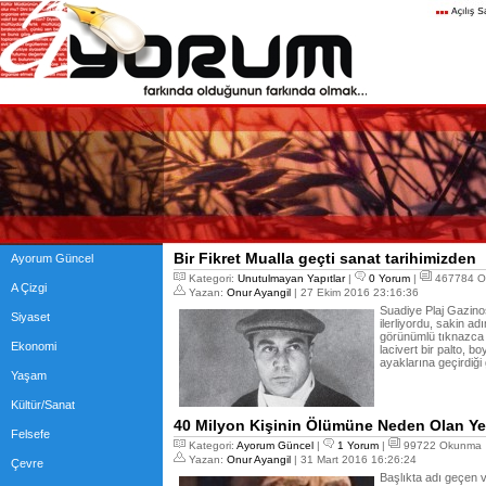
Bir Fikret Mualla geçti sanat tarihimizden
Ayorum Güncel
Kategori:
Unutulmayan Yapıtlar
|
0 Yorum
|
467784 O
A Çizgi
Yazan:
Onur Ayangil
| 27 Ekim 2016 23:16:36
Suadiye Plaj Gazino
Siyaset
ilerliyordu, sakin ad
görünümlü tıknazca b
Ekonomi
lacivert bir palto, b
ayaklarına geçirdiği 
Yaşam
Kültür/Sanat
40 Milyon Kişinin Ölümüne Neden Olan Y
Felsefe
Kategori:
Ayorum Güncel
|
1 Yorum
|
99722 Okunma
Yazan:
Onur Ayangil
| 31 Mart 2016 16:26:24
Çevre
Başlıkta adı geçen 