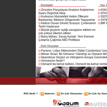
Zincirleri Parçalayan Anaların Kalplerinin
ASK
İsyanı Özgürlük Ateşi
SİYA
Korkunun Muhalefeti Halkın Öfkesini
SEF
Bastıranlar, İktidarın Gölgesinde Yaşayanlar
SAT
İnkârın Duvarı Devlet Susuyor, Çerkeslerin
BİR
Tarihi Haykırıyor
Büyük güçlerin açtığı savaşların etkileri en
çok yoksul ülkeleri etkiler.
Barış İddiası, Savaş Açmak: Yeni Küresel
Çatışma Çağında ABD Politikası
Paranın, Lidya Sikkesinden Dijital Cüzdanlara Uza
Mimar Sinan: Bir Dehanın Yükselişi ve Osmanlı Mim
İskandinav Göçleri ve Vikinglerin Avrupa Üzerindeki
Hümanizm Nedir?
Osmanlı’da kahve kültürü, Osmanlı’da kahve isimler
RSS Nedir ?
|
Haberler
|
En Çok Okunanlar
|
En Çok Oy Alan