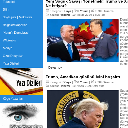
Yeni Soğuk Savaşı Yönetmek: Trump ve Xi
Teknoloji
Ne İstiyor?
Bilim
Kategori:
Dünya
|
0 Yorum
|
6090 Okunma
Yazan:
Haberci
| 10 Mayıs 2026 14:38:48
Söyleşiler | Makaleler
Donal
bunun
Belgeler/Raporlar
olaca
eden 
'Hayır'lı Demokrasi
2017'
gerçek
kadar 
Wikileaks
göster
göste
Medya
ekono
gerçe
Özel Dosyalar
kısme
ayrılm
Yazı Dizileri
müttef
...Devamı.»
Trump, Amerikan gücünü içini boşalttı.
Kategori:
Dünya
|
0 Yorum
|
9639 Okunma
Yazan:
Haberci
| 10 Nisan 2026 09:17:05
Şubat
yayın
Amerik
Köşe Yazarları
yalnı
dinami
çekici
dayan
Devle
rolü 
dünya
izley