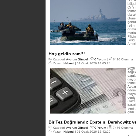
Son a
bölgel
Çin'i
tamam
olarak
Güneyd
şekil
rejim,
ortay
merkez
Filip
Birli
Ameri
Hoş geldin zam!!!
Kategori:
Ayorum Güncel
|
0 Yorum
|
6426 Okunma
Yazan:
Haberci
| 01 Ocak 2026 14:05:24
2026 
sağlı
yapıl
giriyo
temel
Asgari
ödeme
otoyol
geniş
Gazet
karar
yeni t
girdi.
Bir Tez Doğrulandı: Epstein, Dershowitz ve 
Kategori:
Ayorum Güncel
|
0 Yorum
|
7476 Okunma
Yazan:
Haberci
| 01 Ocak 2026 12:42:29