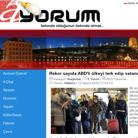
Rekor sayıda ABD'li ülkeyi terk edip vatan
Ayorum Güncel
Kategori:
Araştırma
|
0 Yorum
|
8022 Okunma
A Çizgi
Yazan:
Haberci
| 13 Mayıs 2026 17:04:02
Bir a
Siyaset
edenl
ülkeyi
Ekonomi
Amerik
pahalı
Yaşam
karşı
gibi 
ayrıl
Kültür/Sanat
onlar
yol a
Felsefe
Buhra
Çevre