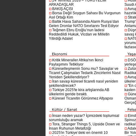
24 Temmuz 2026 – YÜRÜYELİM
Husi
ARKADAŞLAR
Suudi A
BAKIŞ AÇISI
Avru
Borsa Değil Soygun Sahası Bu Vurgunun
hazırlı
Asıl Ortağı Kim
Stra
Baltık Hava Sahasında Alarm Rusya’dan
Trump'ı
Gelen Dronlar NATO Sınırlarını Test Ediyor
Anlam
Teğmen Ebru Eroğlu’nun İadesi
Düşm
Reddedildi Hukuk, Vicdan ve Milletin
savaş 
Yitirdiği Adalet
NATO
yorumu
fazlasıd
Kritik Mineraller Afrika'nın İkinci
DSÖ’
Paylaşımını Tetikliyor
yerleşe
Küreselleşmenin Sonu mu? Savaşlar ve
Zulü
Ticaret Çatışmaları Tedarik Zincirlerini Nasıl
Radika
Yeniden Şekillendiriyor?
Avru
İran savaşı küresel ticareti nasıl yeniden
ülkeler
şekillendirecek?
"En 
Türkiye 2025'te kira artışlarında AB
kasten
ülkelerini geride bıraktı.
Güne
Küresel Ticaretin Görünmez Altyapısı
Osmanlı
Gerçeğ
İnsan neden yazar? İçimizdeki toplumsal
Einst
sorumluluğu aramak
Spinoz
Tora, Stranger Things 5, Upside Down ve
radikal 
İnsan Ruhunun Metafiziği
Adal
2025'in Türkiye’deki en önemli 10
Bir Yol