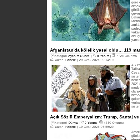
göre 
olmak
görül
çevre 
Bakanl
Merke
açıkl
sadec
yakal
olduğ
yansıt
Afganistan'da kölelik yasal oldu… 119 ma
Kategori:
Ayorum Güncel
|
0 Yorum
|
7728 Okunma
Yazan:
Haberci
| 29 Ocak 2026 00:14:19
ABD’n
Talib
Ceza 
siste
hedefl
2021’
medya
olara
bitmed
çeker
yerine
siste
Açık Sözlü Emperyalizm: Trump, Şantaj ve
Kategori:
Dünya
|
0 Yorum
|
4830 Okunma
Yazan:
Haberci
| 19 Ocak 2026 06:59:29
Ameri
güçle
etmek 