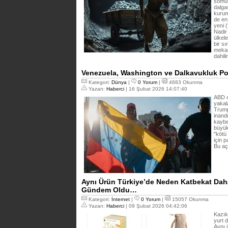
sömür
dalga
kurum
de en
yeni (
Nadir
ülkel
bir s
mekan
dahili
Venezuela, Washington ve Dalkavukluk Pol
Kategori:
Dünya
|
0 Yorum
|
4683 Okunma
Yazan:
Haberci
| 16 Şubat 2026 14:07:40
ABD o
yakal
Trump
inand
kaybe
büyük 
"kötü
için 
Bu aç
Aynı Ürün Türkiye’de Neden Katbekat Daha
Gündem Oldu…
Kategori:
İnternet
|
0 Yorum
|
15057 Okunma
Yazan:
Haberci
| 09 Şubat 2026 04:42:06
Kazık 
yurt 
Aynı 