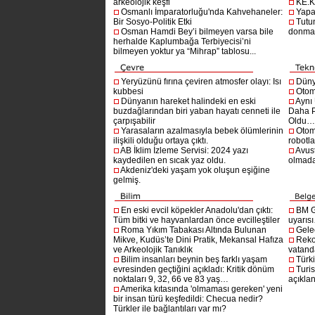
arkeolojik keşfi
KE.K
Osmanlı İmparatorluğu'nda Kahvehaneler:
Yapa
Bir Sosyo-Politik Etki
Tutu
Osman Hamdi Bey’i bilmeyen varsa bile
donma
herhalde Kaplumbağa Terbiyecisi’ni
bilmeyen yoktur ya “Mihrap” tablosu...
Yeryüzünü fırına çeviren atmosfer olayı: Isı
Dünya
kubbesi
Otom
Dünyanın hareket halindeki en eski
Aynı
buzdağlarından biri yaban hayatı cenneti ile
Daha P
çarpışabilir
Oldu
Yarasaların azalmasıyla bebek ölümlerinin
Otom
ilişkili olduğu ortaya çıktı.
robotl
AB İklim İzleme Servisi: 2024 yazı
Avust
kaydedilen en sıcak yaz oldu.
olmad
Akdeniz'deki yaşam yok oluşun eşiğine
gelmiş.
En eski evcil köpekler Anadolu'dan çıktı:
BM G
Tüm bitki ve hayvanlardan önce evcilleştiler
uyarıs
Roma Yıkım Tabakası Altında Bulunan
Gelec
Mikve, Kudüs’te Dini Pratik, Mekansal Hafıza
Reko
ve Arkeolojik Tanıklık
vatanda
Bilim insanları beynin beş farklı yaşam
Türki
evresinden geçtiğini açıkladı: Kritik dönüm
Turis
noktaları 9, 32, 66 ve 83 yaş…
açıklan
Amerika kıtasında 'olmaması gereken' yeni
bir insan türü keşfedildi: Checua nedir?
Türkler ile bağlantıları var mı?