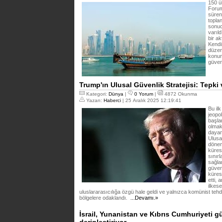
150 ü
Forum
süren
topla
sonuc
varıld
bir a
Kendi
düzen
konum
güven
Trump'ın Ulusal Güvenlik Stratejisi: Tepk
Kategori:
Dünya
|
0 Yorum
|
4872 Okunma
Yazan:
Haberci
| 25 Aralık 2025 12:19:41
Bu ilk
jeopol
başla
olmak
dayanı
Ulusa
dönem
küres
sınır
sağlam
güvenl
kürese
etti,
ilkese
uluslararasıcılığa özgü hale geldi ve yalnızca komünist tehd
bölgelere odaklandı.
...Devamı.»
İsrail, Yunanistan ve Kıbrıs Cumhuriyeti gü