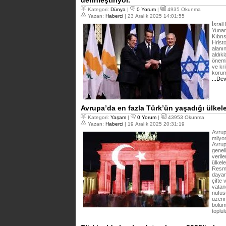
derinleştiriyor.
Kategori:
Dünya
|
0 Yorum
|
4935 Okunma
Yazan:
Haberci
| 23 Aralık 2025 14:01:55
İsrai
Yunan
Kıbrı
Hristo
alanın
aldıkl
öneml
ve kri
koruma
...De
Avrupa’da en fazla Türk’ün yaşadığı ülkele
Kategori:
Yaşam
|
0 Yorum
|
43953 Okunma
Yazan:
Haberci
| 19 Aralık 2025 20:31:19
Avrup
milyo
Avrup
genel
verile
ülkel
Resmî
dayan
çifte
vatan
nüfus
üzeri
bölüm
toplul