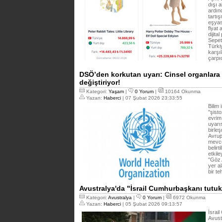
dışı a
ardın
tartı
eşyas
fiyat 
dijit
Sepet
Türkiy
karşı
çarpı
DSÖ’den korkutan uyarı: Cinsel organlara y
değiştiriyor!
Kategori:
Yaşam
|
0 Yorum
|
10164 Okunma
Yazan:
Haberci
| 07 Şubat 2026 23:33:55
Bilim
"şist
evrim
uyarı
birle
Avrup
mevcu
belirt
etkil
"Göz 
yer a
bir t
Avustralya'da "İsrail Cumhurbaşkanı tutukl
Kategori:
Avustralya
|
0 Yorum
|
6972 Okunma
Yazan:
Haberci
| 05 Şubat 2026 09:13:57
İsrai
Avust