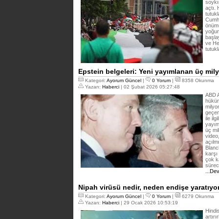
soykı
açtı.
tutukl
Cumhu
önümü
yoğun
başla
ve He
tutuk
Epstein belgeleri: Yeni yayımlanan üç mil
Kategori:
Ayorum Güncel
|
0 Yorum
|
8358 Okunma
Yazan:
Haberci
| 02 Şubat 2026 05:27:48
ABD A
hüküm 
milyo
geçen
ile il
yayım
üç mi
video
açılm
Blanc
karşı
çok k
sürec
...De
Nipah virüsü nedir, neden endişe yaratıyo
Kategori:
Ayorum Güncel
|
0 Yorum
|
6279 Okunma
Yazan:
Haberci
| 29 Ocak 2026 10:53:19
Hindi
artır