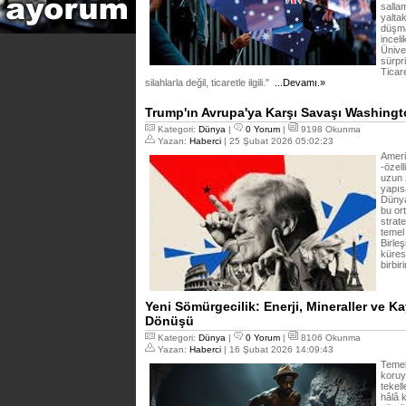
salla
yaltak
düşma
incel
Ünive
sürpri
Ticar
silahlarla değil, ticaretle ilgili."
...Devamı.»
Trump'ın Avrupa'ya Karşı Savaşı Washingto
Kategori:
Dünya
|
0 Yorum
|
9198 Okunma
Yazan:
Haberci
| 25 Şubat 2026 05:02:23
Ameri
-özell
uzun 
yapısa
Dünya
bu ort
strate
temel
Birleş
küres
birbir
Yeni Sömürgecilik: Enerji, Mineraller ve 
Dönüşü
Kategori:
Dünya
|
0 Yorum
|
8106 Okunma
Yazan:
Haberci
| 16 Şubat 2026 14:09:43
Temel
koruy
tekell
hâlâ k