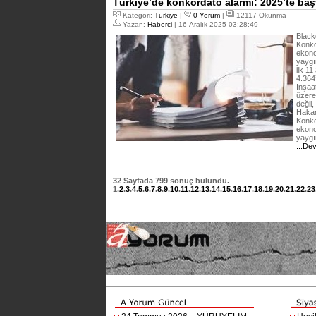
Türkiye’de konkordato alarmı: 2025’te başv
Kategori:
Türkiye
|
0 Yorum
|
12117 Okunma
Yazan:
Haberci
| 16 Aralık 2025 03:28:49
Black
Konko
ekono
yaygın
ilk 1
4.364’
İnşaa
üzere
değil,
Hakan
Konko
ekono
yaygın
...De
32
Sayfada
799
sonuç bulundu.
1
.
2
.
3
.
4
.
5
.
6
.
7
.
8
.
9
.
10
.
11
.
12
.
13
.
14
.
15
.
16
.
17
.
18
.
19
.
20
.
21
.
22
.
23