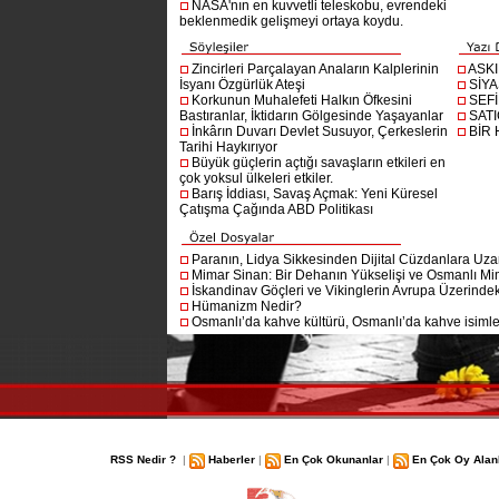
NASA'nın en kuvvetli teleskobu, evrendeki
beklenmedik gelişmeyi ortaya koydu.
Zincirleri Parçalayan Anaların Kalplerinin
ASK
İsyanı Özgürlük Ateşi
SİYA
Korkunun Muhalefeti Halkın Öfkesini
SEF
Bastıranlar, İktidarın Gölgesinde Yaşayanlar
SAT
İnkârın Duvarı Devlet Susuyor, Çerkeslerin
BİR
Tarihi Haykırıyor
Büyük güçlerin açtığı savaşların etkileri en
çok yoksul ülkeleri etkiler.
Barış İddiası, Savaş Açmak: Yeni Küresel
Çatışma Çağında ABD Politikası
Paranın, Lidya Sikkesinden Dijital Cüzdanlara Uza
Mimar Sinan: Bir Dehanın Yükselişi ve Osmanlı Mim
İskandinav Göçleri ve Vikinglerin Avrupa Üzerindeki
Hümanizm Nedir?
Osmanlı’da kahve kültürü, Osmanlı’da kahve isimler
RSS Nedir ?
|
Haberler
|
En Çok Okunanlar
|
En Çok Oy Alan