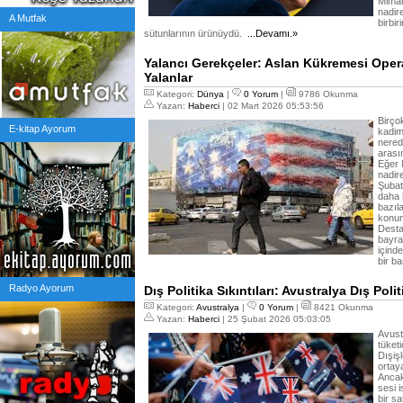
Mimar
nadire
A Mutfak
birbir
sütunlarının ürünüydü.
...Devamı.»
Yalancı Gerekçeler: Aslan Kükremesi Ope
Yalanlar
Kategori:
Dünya
|
0 Yorum
|
9786 Okunma
Yazan:
Haberci
| 02 Mart 2026 05:53:56
Birço
E-kitap Ayorum
kadim
nered
arası
Eğer 
nadire
Şubat
daha 
bazıla
konum
Desta
bayrak
içinde
bir b
Radyo Ayorum
Dış Politika Sıkıntıları: Avustralya Dış Poli
Kategori:
Avustralya
|
0 Yorum
|
8421 Okunma
Yazan:
Haberci
| 25 Şubat 2026 05:03:05
Avustr
tüketi
Dışişl
ortaya
Ancak 
sesi 
bir s