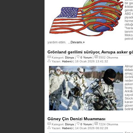
bir g
iktida
gerek
ABD t
piyad
hizme
olduğ
"hara
tanıml
Meksi
petrol
yardım ettim.
...Devamı.»
Grönland gerilimi sürüyor, Avrupa asker g
Kategori:
Dünya
|
0 Yorum
|
5502 Okunma
Yazan:
Haberci
| 16 Ocak 2026 13:41:32
Alman
iddia
amaçl
Grönl
neden
asker
İsveç
Arktik
sayıd
Stock
karar
güven
belirti
Güney Çin Denizi Muamması
Kategori:
Dünya
|
0 Yorum
|
7224 Okunma
Yazan:
Haberci
| 14 Ocak 2026 06:02:28