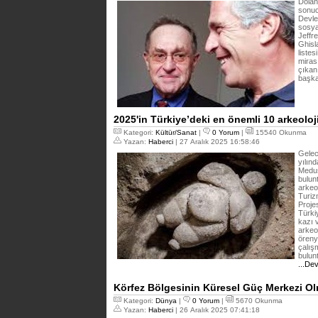
Dolan
sonuc
Devle
sosyal
Jeffre
Ghisl
listes
miras
çıkan 
başka 
2025'in Türkiye’deki en önemli 10 arkeoloj
Kategori:
Kültür/Sanat
|
0 Yorum
|
15540 Okunma
Yazan:
Haberci
| 27 Aralık 2025 16:58:46
Gelec
yılın
Medus
bulunt
arkeo
Turiz
Proje
Türkiy
kazı 
arkeo
öreny
çalışm
bulun
...De
Körfez Bölgesinin Küresel Güç Merkezi Ol
Kategori:
Dünya
|
0 Yorum
|
5670 Okunma
Yazan:
Haberci
| 26 Aralık 2025 07:41:18