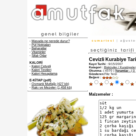
c u m a r t e s i
|
a ğ u s t 
-
Masada ne nerede durur?
-
Püf Noktaları
-
Baharatlar
-
Vitaminler
-
Şifalı Otlar
Cevizli Kurabiye Tari
KALORİ
Kayıt Tarihi :
9/15/2007
-
Kalori Cetveli
Katagori :
Bisküviler / Kurabiyeler
-
Kalori Testleri
Okunma:
( 4570 )
Yorumlar :
( 0 
-
Kalori Hesaplama
Gönderen:
Filiz Terzi
Beğeni :
E-KİTAP (pdf)
-
Osmanlı Mutfağı (427 kb)
-
Rakı ve Mezeler (1,458 kb)
Malzemeler :