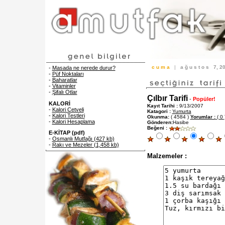
c u m a
|
a ğ u s t o s
7, 
-
Masada ne nerede durur?
-
Püf Noktaları
-
Baharatlar
-
Vitaminler
-
Şifalı Otlar
Çılbır Tarifi
-
Popüler!
KALORİ
Kayıt Tarihi :
9/13/2007
-
Kalori Cetveli
Katagori :
Yumurta
-
Kalori Testleri
Okunma:
( 4584 )
Yorumlar :
( 0 
-
Kalori Hesaplama
Gönderen:
Hasibe
Beğeni :
E-KİTAP (pdf)
-
Osmanlı Mutfağı (427 kb)
-
Rakı ve Mezeler (1,458 kb)
Malzemeler :