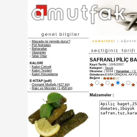
c u m a r t e s i
|
a ğ u s t 
-
Masada ne nerede durur?
-
Püf Noktaları
-
Baharatlar
-
Vitaminler
-
Şifalı Otlar
SAFRANLI PİLİÇ BAG
KALORİ
Kayıt Tarihi :
10/6/2007
-
Kalori Cetveli
Katagori :
Tavuk
-
Kalori Testleri
Okunma:
( 5034 )
Yorumlar :
( 0 
-
Kalori Hesaplama
Gönderen:
ESRA DİNÇKAL AKYÜ
Beğeni :
E-KİTAP (pdf)
-
Osmanlı Mutfağı (427 kb)
-
Rakı ve Mezeler (1,458 kb)
Malzemeler :