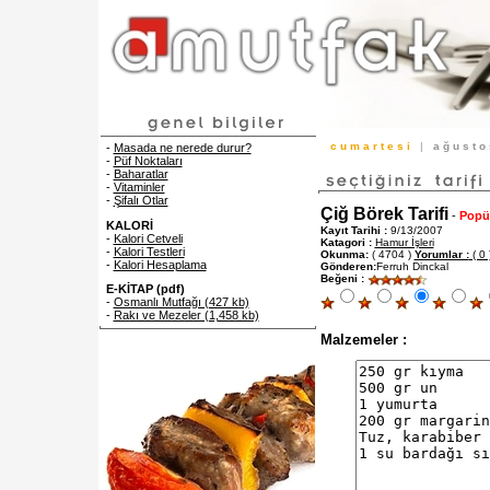
c u m a r t e s i
|
a ğ u s t 
-
Masada ne nerede durur?
-
Püf Noktaları
-
Baharatlar
-
Vitaminler
-
Şifalı Otlar
Çiğ Börek Tarifi
-
Popül
KALORİ
Kayıt Tarihi :
9/13/2007
-
Kalori Cetveli
Katagori :
Hamur İşleri
-
Kalori Testleri
Okunma:
( 4704 )
Yorumlar :
( 0 
-
Kalori Hesaplama
Gönderen:
Ferruh Dinckal
Beğeni :
E-KİTAP (pdf)
-
Osmanlı Mutfağı (427 kb)
-
Rakı ve Mezeler (1,458 kb)
Malzemeler :