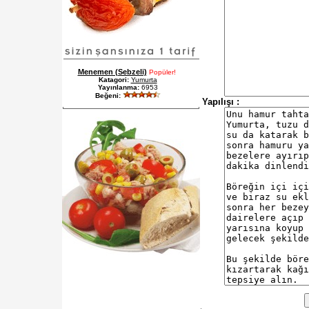
Menemen (Sebzeli)
Popüler!
Katagori:
Yumurta
Yayınlanma:
6953
Beğeni:
Yapılışı :