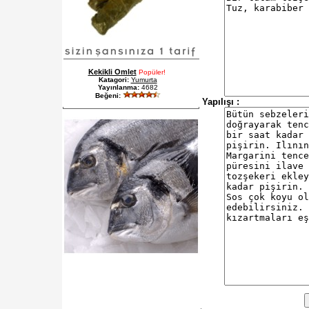
Kekikli Omlet
Popüler!
Katagori:
Yumurta
Yayınlanma:
4682
Beğeni:
Yapılışı :