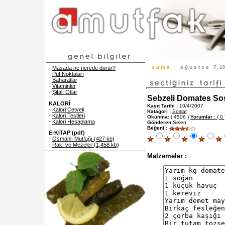
c u m a
|
a ğ u s t o s
7, 
-
Masada ne nerede durur?
-
Püf Noktaları
-
Baharatlar
-
Vitaminler
-
Şifalı Otlar
Sebzeli Domates Sos
KALORİ
Kayıt Tarihi :
10/4/2007
-
Kalori Cetveli
Katagori :
Soslar
-
Kalori Testleri
Okunma:
( 4506 )
Yorumlar :
( 0 
-
Kalori Hesaplama
Gönderen:
Selen
Beğeni :
E-KİTAP (pdf)
-
Osmanlı Mutfağı (427 kb)
-
Rakı ve Mezeler (1,458 kb)
Malzemeler :