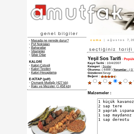
c u m a
|
a ğ u s t o s
7, 
-
Masada ne nerede durur?
-
Püf Noktaları
-
Baharatlar
-
Vitaminler
-
Şifalı Otlar
Yeşil Sos Tarifi
-
Popüle
KALORİ
Kayıt Tarihi :
10/4/2007
-
Kalori Cetveli
Katagori :
Soslar
-
Kalori Testleri
Okunma:
( 4488 )
Yorumlar :
( 0 
-
Kalori Hesaplama
Gönderen:
Sevgi
Beğeni :
E-KİTAP (pdf)
-
Osmanlı Mutfağı (427 kb)
-
Rakı ve Mezeler (1,458 kb)
Malzemeler :