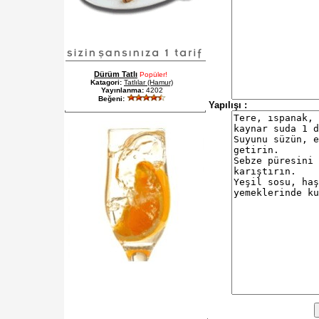
Dürüm Tatlı
Popüler!
Katagori:
Tatlılar (Hamur)
Yayınlanma:
4202
Beğeni:
Yapılışı :