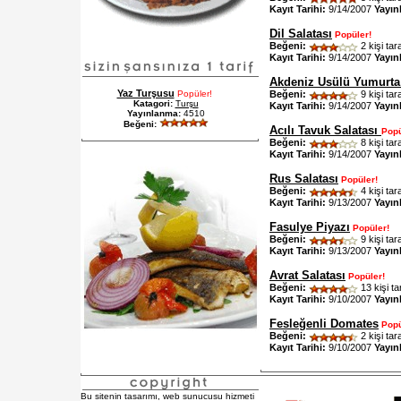
Kayıt Tarihi:
9/14/2007
Yayın
Dil Salatası
Popüler!
Beğeni:
2 kişi tar
Kayıt Tarihi:
9/14/2007
Yayın
Akdeniz Usülü Yumurta 
Yaz Turşusu
Popüler!
Beğeni:
9 kişi tar
Katagori:
Turşu
Kayıt Tarihi:
9/14/2007
Yayın
Yayınlanma:
4510
Beğeni:
Acılı Tavuk Salatası
Popü
Beğeni:
8 kişi tar
Kayıt Tarihi:
9/14/2007
Yayın
Rus Salatası
Popüler!
Beğeni:
4 kişi tar
Kayıt Tarihi:
9/13/2007
Yayın
Fasulye Piyazı
Popüler!
Beğeni:
9 kişi tar
Kayıt Tarihi:
9/13/2007
Yayın
Avrat Salatası
Popüler!
Beğeni:
13 kişi ta
Kayıt Tarihi:
9/10/2007
Yayın
Fesleğenli Domates
Popü
Beğeni:
2 kişi tar
Kayıt Tarihi:
9/10/2007
Yayın
Bu sitenin tasarımı, web sunucusu hizmeti