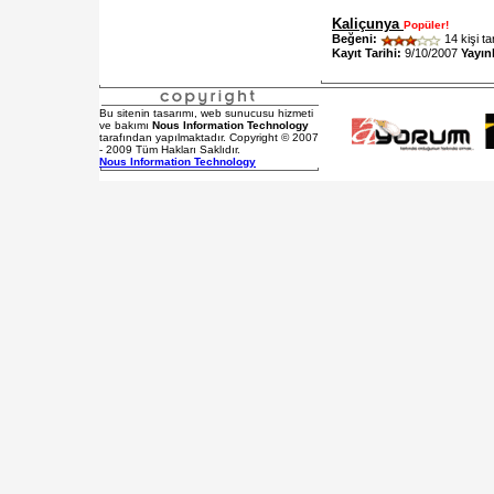
Kaliçunya
Popüler!
Beğeni:
14 kişi ta
Kayıt Tarihi:
9/10/2007
Yayın
Bu sitenin tasarımı, web sunucusu hizmeti
ve bakımı
Nous Information Technology
tarafından yapılmaktadır. Copyright © 2007
- 2009 Tüm Hakları Saklıdır.
Nous Information Technology