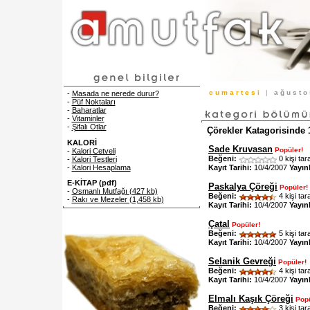
c u m a r t e s i
|
a ğ u s t 
-
Masada ne nerede durur?
-
Püf Noktaları
-
Baharatlar
-
Vitaminler
-
Şifalı Otlar
Çörekler Katagorisinde 
KALORİ
Sade Kruvasan
Popüler!
-
Kalori Cetveli
Beğeni:
0 kişi tar
-
Kalori Testleri
Kayıt Tarihi:
10/4/2007
Yayın
-
Kalori Hesaplama
E-KİTAP (pdf)
Paskalya Çöreği
Popüler!
-
Osmanlı Mutfağı (427 kb)
Beğeni:
4 kişi tar
-
Rakı ve Mezeler (1,458 kb)
Kayıt Tarihi:
10/4/2007
Yayın
Çatal
Popüler!
Beğeni:
5 kişi tar
Kayıt Tarihi:
10/4/2007
Yayın
Selanik Gevreği
Popüler!
Beğeni:
4 kişi tar
Kayıt Tarihi:
10/4/2007
Yayın
Elmalı Kaşık Çöreği
Popü
Beğeni:
3 kişi tar