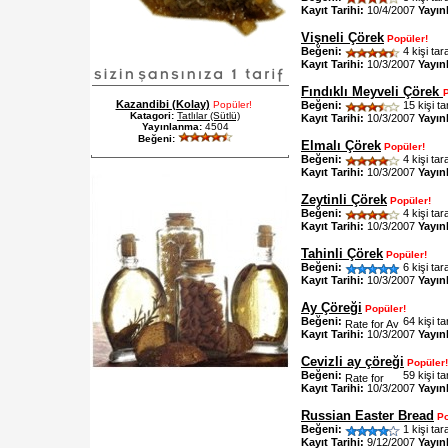
Kayıt Tarihi:
10/4/2007
Yayın
Vişneli Çörek
Popüler!
Beğeni:
4 kişi tar
Kayıt Tarihi:
10/3/2007
Yayın
Fındıklı Meyveli Çörek
Kazandibi (Kolay)
Popüler!
Beğeni:
15 kişi ta
Katagori:
Tatlılar (Sütlü)
Kayıt Tarihi:
10/3/2007
Yayın
Yayınlanma:
4504
Beğeni:
Elmalı Çörek
Popüler!
Beğeni:
4 kişi tar
Kayıt Tarihi:
10/3/2007
Yayın
Zeytinli Çörek
Popüler!
Beğeni:
4 kişi tar
Kayıt Tarihi:
10/3/2007
Yayın
Tahinli Çörek
Popüler!
Beğeni:
6 kişi tar
Kayıt Tarihi:
10/3/2007
Yayın
Ay Çöreği
Popüler!
Beğeni:
64 kişi ta
Kayıt Tarihi:
10/3/2007
Yayın
Cevizli ay çöreği
Popüler!
Beğeni:
59 kişi ta
Kayıt Tarihi:
10/3/2007
Yayın
Russian Easter Bread
Po
Beğeni:
1 kişi tar
Kayıt Tarihi:
9/12/2007
Yayın