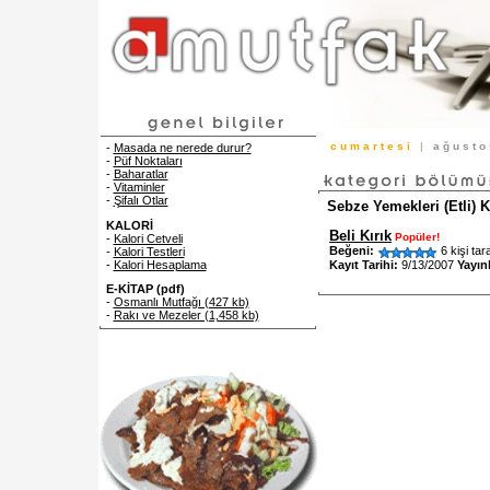
c u m a r t e s i
|
a ğ u s t 
-
Masada ne nerede durur?
-
Püf Noktaları
-
Baharatlar
-
Vitaminler
-
Şifalı Otlar
Sebze Yemekleri (Etli) 
KALORİ
Beli Kırık
Popüler!
-
Kalori Cetveli
Beğeni:
6 kişi tar
-
Kalori Testleri
Kayıt Tarihi:
9/13/2007
Yayın
-
Kalori Hesaplama
E-KİTAP (pdf)
-
Osmanlı Mutfağı (427 kb)
-
Rakı ve Mezeler (1,458 kb)